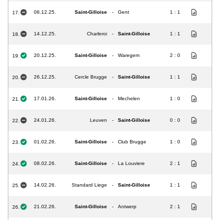
06.12.25.
Saint-Gilloise
-
Gent
1 : 1
17.
14.12.25.
Charleroi
-
Saint-Gilloise
1 : 1
18.
20.12.25.
Saint-Gilloise
-
Waregem
2 : 0
19.
26.12.25.
Cercle Brugge
-
Saint-Gilloise
1 : 1
20.
17.01.26.
Saint-Gilloise
-
Mechelen
1 : 0
21.
24.01.26.
Leuven
-
Saint-Gilloise
0 : 0
22.
01.02.26.
Saint-Gilloise
-
Club Brugge
1 : 0
23.
08.02.26.
Saint-Gilloise
-
La Louviere
2 : 1
24.
14.02.26.
Standard Liege
-
Saint-Gilloise
1 : 1
25.
21.02.26.
Saint-Gilloise
-
Antwerp
2 : 1
26.