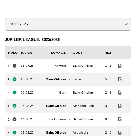
Sezona
JUPILER LEAGUE: 2025/2026
KOLO
DATUM
DOMAĆIN
GOST
REZ
25.07.25.
Antwerp
-
Saint-Gilloise
1 : 1
1.
03.08.25.
Saint-Gilloise
-
Leuven
5 : 0
2.
09.08.25.
Gent
-
Saint-Gilloise
2 : 3
3.
16.08.25.
Saint-Gilloise
-
Standard Liege
3 : 0
4.
24.08.25.
La Louviere
-
Saint-Gilloise
0 : 0
5.
31.08.25.
Saint-Gilloise
-
Anderlecht
2 : 0
6.