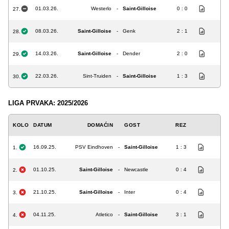
01.03.26.
Westerlo
-
Saint-Gilloise
0 : 0
27.
08.03.26.
Saint-Gilloise
-
Genk
2 : 1
28.
14.03.26.
Saint-Gilloise
-
Dender
2 : 0
29.
22.03.26.
Sint-Truiden
-
Saint-Gilloise
1 : 3
30.
LIGA PRVAKA: 2025/2026
KOLO
DATUM
DOMAĆIN
GOST
REZ
16.09.25.
PSV Eindhoven
-
Saint-Gilloise
1 : 3
1.
01.10.25.
Saint-Gilloise
-
Newcastle
0 : 4
2.
21.10.25.
Saint-Gilloise
-
Inter
0 : 4
3.
04.11.25.
Atletico
-
Saint-Gilloise
3 : 1
4.