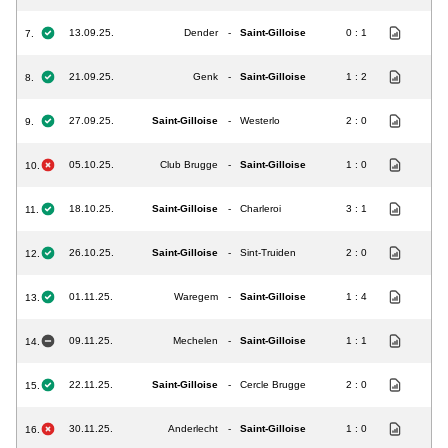
13.09.25.
Dender
-
Saint-Gilloise
0 : 1
7.
21.09.25.
Genk
-
Saint-Gilloise
1 : 2
8.
27.09.25.
Saint-Gilloise
-
Westerlo
2 : 0
9.
05.10.25.
Club Brugge
-
Saint-Gilloise
1 : 0
10.
18.10.25.
Saint-Gilloise
-
Charleroi
3 : 1
11.
26.10.25.
Saint-Gilloise
-
Sint-Truiden
2 : 0
12.
01.11.25.
Waregem
-
Saint-Gilloise
1 : 4
13.
09.11.25.
Mechelen
-
Saint-Gilloise
1 : 1
14.
22.11.25.
Saint-Gilloise
-
Cercle Brugge
2 : 0
15.
30.11.25.
Anderlecht
-
Saint-Gilloise
1 : 0
16.