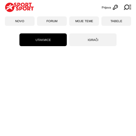
Prijava
Otvori profi
Ot
NOVO
FORUM
MOJE TEME
TABELE
UTAKMICE
IGRAČI