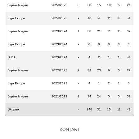
Jupiler league
2024/2025
3
30
15
10
5
24
Liga Evrope
2024/2025
-
10
4
2
4
-1
Jupiler league
2023/2024
1
30
21
7
2
32
Liga Evrope
2023/2024
-
0
0
0
0
0
U.K.L
2023/2024
-
4
2
1
1
-1
Jupiler league
2022/2023
2
34
23
6
5
29
Liga Evrope
2022/2023
-
4
1
2
1
0
Jupiler league
2021/2022
1
34
24
5
5
51
Ukupno
-
146
31
10
11
49
KONTAKT