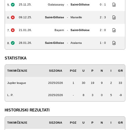
25.11.25.
Galatasaray
-
Saint-Gilloise
0 : 1
5.
09.12.25.
Saint-Gilloise
-
Marseille
2 : 3
6.
21.01.26.
Bayern
-
Saint-Gilloise
2 : 0
7.
28.01.26.
Saint-Gilloise
-
Atalanta
1 : 0
8.
STATISTIKA
TAKMIČENJE
SEZONA
POZ
U
P
N
I
GR
Jupiler league
2025/2026
1
30
19
9
2
33
L. P.
2025/2026
-
8
3
0
5
-9
HISTORIJSKI REZULTATI
TAKMIČENJE
SEZONA
POZ
U
P
N
I
GR