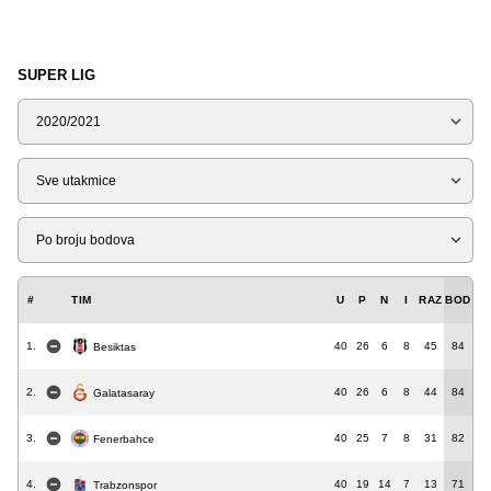
SUPER LIG
Sezona
Tip
Liga
#
TIM
U
P
N
I
RAZ
BOD
1.
40
26
6
8
45
84
Besiktas
2.
40
26
6
8
44
84
Galatasaray
3.
40
25
7
8
31
82
Fenerbahce
4.
40
19
14
7
13
71
Trabzonspor