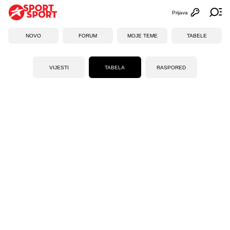
Prijava
Otvori profi
Ot
NOVO
FORUM
MOJE TEME
TABELE
VIJESTI
TABELA
RASPORED