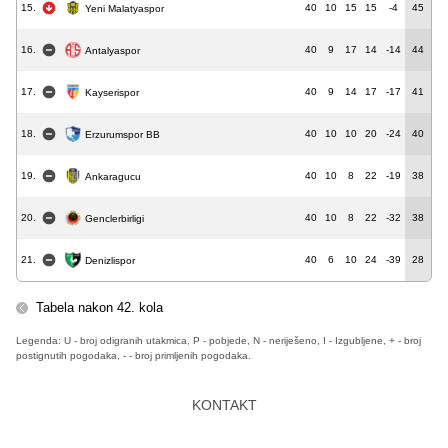
15.
40
10
15
15
-4
45
Yeni Malatyaspor
16.
40
9
17
14
-14
44
Antalyaspor
17.
40
9
14
17
-17
41
Kayserispor
18.
40
10
10
20
-24
40
Erzurumspor BB
19.
40
10
8
22
-19
38
Ankaragucu
20.
40
10
8
22
-32
38
Genclerbirligi
21.
40
6
10
24
-39
28
Denizlispor
Tabela nakon 42. kola
Legenda: U - broj odigranih utakmica, P - pobjede, N - neriješeno, I - Izgubljene, + - broj
postignutih pogodaka, - - broj primljenih pogodaka.
KONTAKT