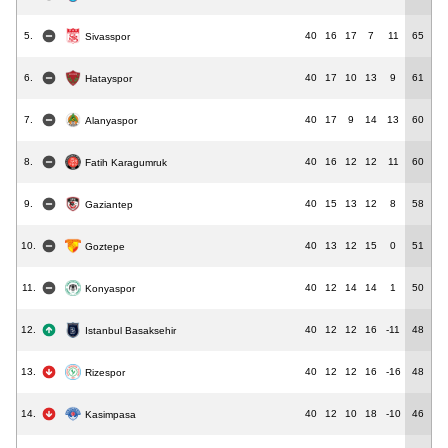
5.
40
16
17
7
11
65
Sivasspor
6.
40
17
10
13
9
61
Hatayspor
7.
40
17
9
14
13
60
Alanyaspor
8.
40
16
12
12
11
60
Fatih Karagumruk
9.
40
15
13
12
8
58
Gaziantep
10.
40
13
12
15
0
51
Goztepe
11.
40
12
14
14
1
50
Konyaspor
12.
40
12
12
16
-11
48
Istanbul Basaksehir
13.
40
12
12
16
-16
48
Rizespor
14.
40
12
10
18
-10
46
Kasimpasa