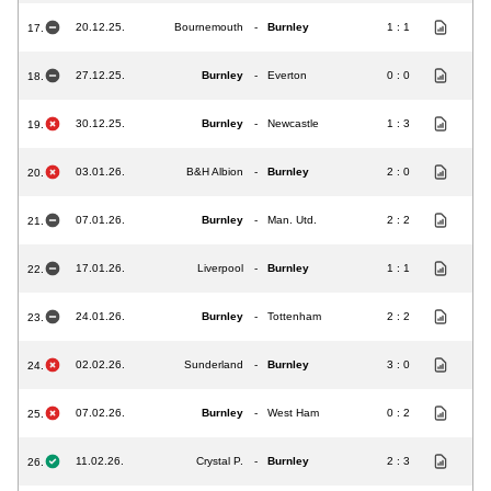
20.12.25.
Bournemouth
-
Burnley
1 : 1
17.
27.12.25.
Burnley
-
Everton
0 : 0
18.
30.12.25.
Burnley
-
Newcastle
1 : 3
19.
03.01.26.
B&H Albion
-
Burnley
2 : 0
20.
07.01.26.
Burnley
-
Man. Utd.
2 : 2
21.
17.01.26.
Liverpool
-
Burnley
1 : 1
22.
24.01.26.
Burnley
-
Tottenham
2 : 2
23.
02.02.26.
Sunderland
-
Burnley
3 : 0
24.
07.02.26.
Burnley
-
West Ham
0 : 2
25.
11.02.26.
Crystal P.
-
Burnley
2 : 3
26.