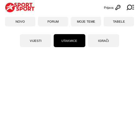
Prijava
Otvori profi
Ot
NOVO
FORUM
MOJE TEME
TABELE
VIJESTI
UTAKMICE
IGRAČI