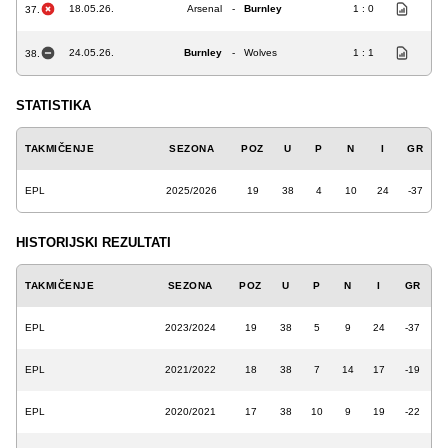
18.05.26.
Arsenal
-
Burnley
1 : 0
37.
24.05.26.
Burnley
-
Wolves
1 : 1
38.
STATISTIKA
TAKMIČENJE
SEZONA
POZ
U
P
N
I
GR
EPL
2025/2026
19
38
4
10
24
-37
HISTORIJSKI REZULTATI
TAKMIČENJE
SEZONA
POZ
U
P
N
I
GR
EPL
2023/2024
19
38
5
9
24
-37
EPL
2021/2022
18
38
7
14
17
-19
EPL
2020/2021
17
38
10
9
19
-22