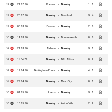
21.02.26.
Chelsea
-
Burnley
1 : 1
27.
28.02.26.
Burnley
-
Brentford
3 : 4
28.
05.03.26.
Everton
-
Burnley
2 : 0
29.
14.03.26.
Burnley
-
Bournemouth
0 : 0
30.
21.03.26.
Fulham
-
Burnley
3 : 1
31.
11.04.26.
Burnley
-
B&H Albion
0 : 2
32.
19.04.26.
Nottingham Forest
-
Burnley
4 : 1
33.
22.04.26.
Burnley
-
Man. City
0 : 1
34.
01.05.26.
Leeds
-
Burnley
3 : 1
35.
10.05.26.
Burnley
-
Aston Villa
2 : 2
36.