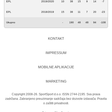
EPL
2019/2020
10
38
15
9
14
-7
EPL
2018/2019
15
38
11
7
20
-23
Ukupno
-
190
48
48
94
-108
KONTAKT
IMPRESSUM
MOBILNE APLIKACIJE
MARKETING
Copyright 2008-26. SportSport d.o.o. ISSN 2744-2195. Sva prava
zadržana. Zabranjeno preuzimanje sadržaja bez dozvole izdavača.
Pravila
o zaštiti privatnosti.