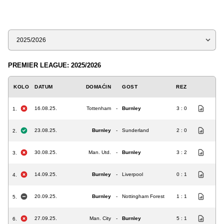
Sezona
PREMIER LEAGUE: 2025/2026
KOLO
DATUM
DOMAĆIN
GOST
REZ
16.08.25.
Tottenham
-
Burnley
3 : 0
1.
23.08.25.
Burnley
-
Sunderland
2 : 0
2.
30.08.25.
Man. Utd.
-
Burnley
3 : 2
3.
14.09.25.
Burnley
-
Liverpool
0 : 1
4.
20.09.25.
Burnley
-
Nottingham Forest
1 : 1
5.
27.09.25.
Man. City
-
Burnley
5 : 1
6.