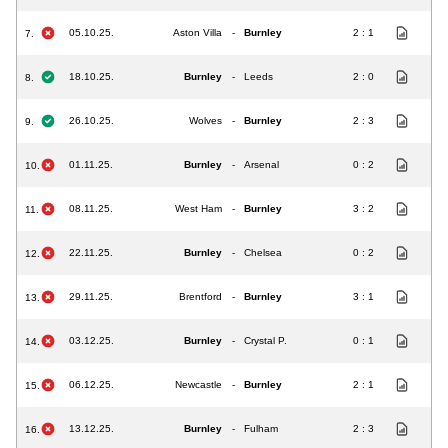
05.10.25.
Aston Villa
-
Burnley
2 : 1
7.
18.10.25.
Burnley
-
Leeds
2 : 0
8.
26.10.25.
Wolves
-
Burnley
2 : 3
9.
01.11.25.
Burnley
-
Arsenal
0 : 2
10.
08.11.25.
West Ham
-
Burnley
3 : 2
11.
22.11.25.
Burnley
-
Chelsea
0 : 2
12.
29.11.25.
Brentford
-
Burnley
3 : 1
13.
03.12.25.
Burnley
-
Crystal P.
0 : 1
14.
06.12.25.
Newcastle
-
Burnley
2 : 1
15.
13.12.25.
Burnley
-
Fulham
2 : 3
16.