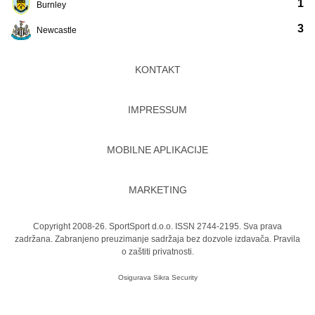
1
Burnley
3
Newcastle
KONTAKT
IMPRESSUM
MOBILNE APLIKACIJE
MARKETING
Copyright 2008-26. SportSport d.o.o. ISSN 2744-2195. Sva prava
zadržana. Zabranjeno preuzimanje sadržaja bez dozvole izdavača.
Pravila
o zaštiti privatnosti.
Osigurava
Sikra Security