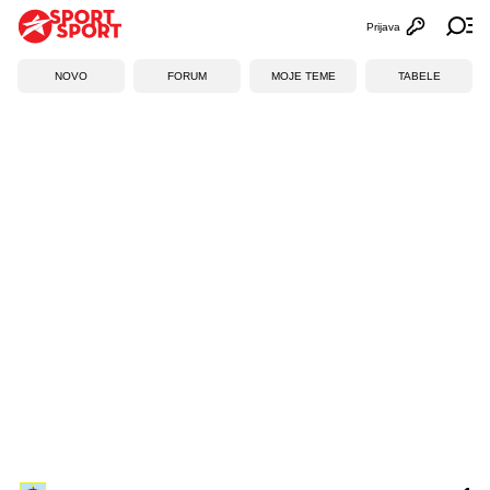
Prijava
Otvori profi
Ot
NOVO
FORUM
MOJE TEME
TABELE