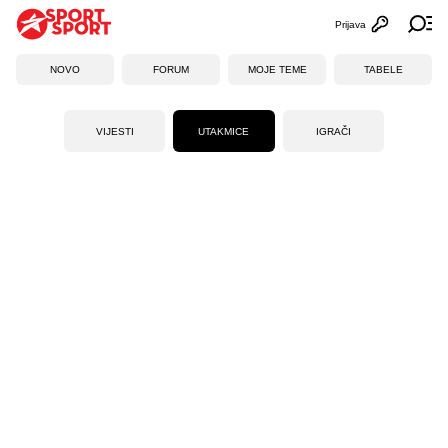
Prijava
Otvori profi
Ot
NOVO
FORUM
MOJE TEME
TABELE
VIJESTI
UTAKMICE
IGRAČI