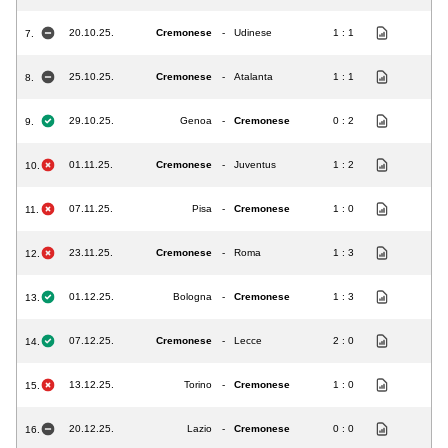
20.10.25.
Cremonese
-
Udinese
1 : 1
7.
25.10.25.
Cremonese
-
Atalanta
1 : 1
8.
29.10.25.
Genoa
-
Cremonese
0 : 2
9.
01.11.25.
Cremonese
-
Juventus
1 : 2
10.
07.11.25.
Pisa
-
Cremonese
1 : 0
11.
23.11.25.
Cremonese
-
Roma
1 : 3
12.
01.12.25.
Bologna
-
Cremonese
1 : 3
13.
07.12.25.
Cremonese
-
Lecce
2 : 0
14.
13.12.25.
Torino
-
Cremonese
1 : 0
15.
20.12.25.
Lazio
-
Cremonese
0 : 0
16.