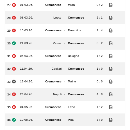
01.03.26.
Cremonese
-
Milan
0 : 2
27.
08.03.26.
Lecce
-
Cremonese
2 : 1
28.
16.03.26.
Cremonese
-
Fiorentina
1 : 4
29.
21.03.26.
Parma
-
Cremonese
0 : 2
30.
05.04.26.
Cremonese
-
Bologna
1 : 2
31.
11.04.26.
Cagliari
-
Cremonese
1 : 0
32.
19.04.26.
Cremonese
-
Torino
0 : 0
33.
24.04.26.
Napoli
-
Cremonese
4 : 0
34.
04.05.26.
Cremonese
-
Lazio
1 : 2
35.
10.05.26.
Cremonese
-
Pisa
3 : 0
36.