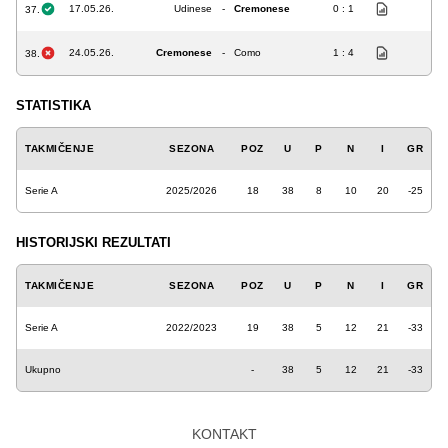
17.05.26.
Udinese
-
Cremonese
0 : 1
37.
24.05.26.
Cremonese
-
Como
1 : 4
38.
STATISTIKA
TAKMIČENJE
SEZONA
POZ
U
P
N
I
GR
Serie A
2025/2026
18
38
8
10
20
-25
HISTORIJSKI REZULTATI
TAKMIČENJE
SEZONA
POZ
U
P
N
I
GR
Serie A
2022/2023
19
38
5
12
21
-33
Ukupno
-
38
5
12
21
-33
KONTAKT