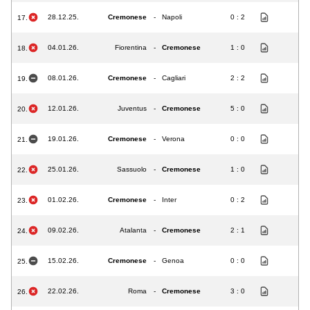
28.12.25.
Cremonese
-
Napoli
0 : 2
17.
04.01.26.
Fiorentina
-
Cremonese
1 : 0
18.
08.01.26.
Cremonese
-
Cagliari
2 : 2
19.
12.01.26.
Juventus
-
Cremonese
5 : 0
20.
19.01.26.
Cremonese
-
Verona
0 : 0
21.
25.01.26.
Sassuolo
-
Cremonese
1 : 0
22.
01.02.26.
Cremonese
-
Inter
0 : 2
23.
09.02.26.
Atalanta
-
Cremonese
2 : 1
24.
15.02.26.
Cremonese
-
Genoa
0 : 0
25.
22.02.26.
Roma
-
Cremonese
3 : 0
26.