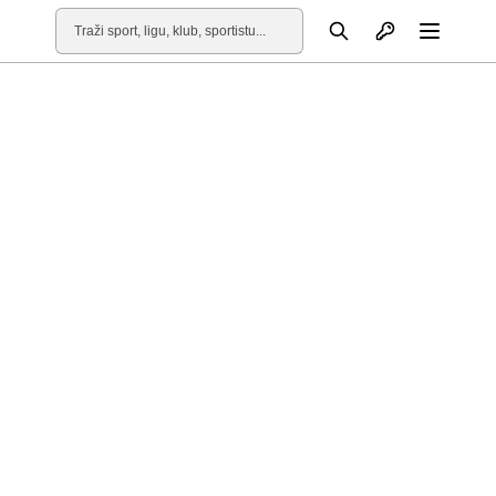
Otvori profil
Pretraga
Otvori