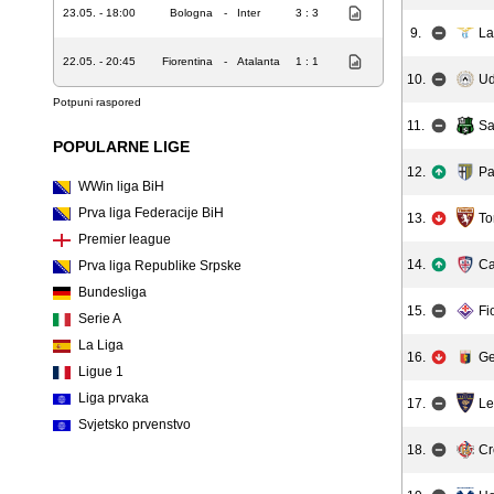
23.05. - 18:00
Bologna
-
Inter
3 : 3
9.
La
22.05. - 20:45
Fiorentina
-
Atalanta
1 : 1
10.
Ud
Potpuni raspored
11.
Sa
POPULARNE LIGE
12.
P
WWin liga BiH
Prva liga Federacije BiH
To
13.
Premier league
14.
Ca
Prva liga Republike Srpske
Bundesliga
15.
Fi
Serie A
La Liga
16.
G
Ligue 1
Liga prvaka
Le
17.
Svjetsko prvenstvo
18.
C