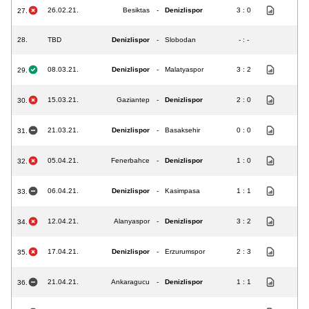
26.02.21.
Besiktas
-
Denizlispor
3 : 0
27.
28.
TBD
Denizlispor
-
Slobodan
- : -
08.03.21.
Denizlispor
-
Malatyaspor
3 : 2
29.
15.03.21.
Gaziantep
-
Denizlispor
2 : 0
30.
21.03.21.
Denizlispor
-
Basaksehir
0 : 0
31.
05.04.21.
Fenerbahce
-
Denizlispor
1 : 0
32.
06.04.21.
Denizlispor
-
Kasimpasa
1 : 1
33.
12.04.21.
Alanyaspor
-
Denizlispor
3 : 2
34.
17.04.21.
Denizlispor
-
Erzurumspor
2 : 3
35.
21.04.21.
Ankaragucu
-
Denizlispor
1 : 1
36.