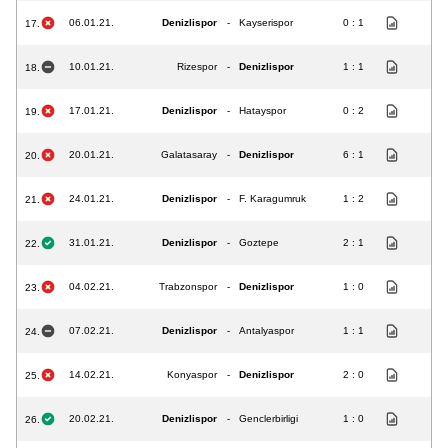
06.01.21.
Denizlispor
-
Kayserispor
0 : 1
17.
10.01.21.
Rizespor
-
Denizlispor
1 : 1
18.
17.01.21.
Denizlispor
-
Hatayspor
0 : 2
19.
20.01.21.
Galatasaray
-
Denizlispor
6 : 1
20.
24.01.21.
Denizlispor
-
F. Karagumruk
1 : 2
21.
31.01.21.
Denizlispor
-
Goztepe
2 : 1
22.
04.02.21.
Trabzonspor
-
Denizlispor
1 : 0
23.
07.02.21.
Denizlispor
-
Antalyaspor
1 : 1
24.
14.02.21.
Konyaspor
-
Denizlispor
2 : 0
25.
20.02.21.
Denizlispor
-
Genclerbirligi
1 : 0
26.