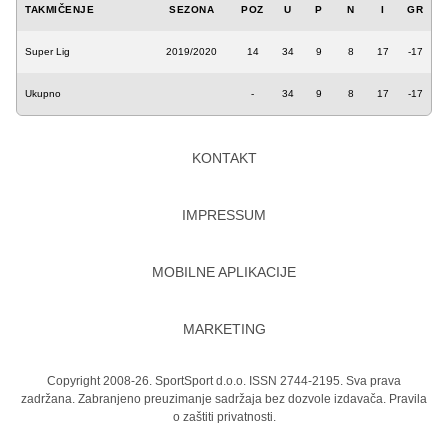
TAKMIČENJE
SEZONA
POZ
U
P
N
I
GR
Super Lig
2019/2020
14
34
9
8
17
-17
Ukupno
-
34
9
8
17
-17
KONTAKT
IMPRESSUM
MOBILNE APLIKACIJE
MARKETING
Copyright 2008-26. SportSport d.o.o. ISSN 2744-2195. Sva prava
zadržana. Zabranjeno preuzimanje sadržaja bez dozvole izdavača.
Pravila
o zaštiti privatnosti.