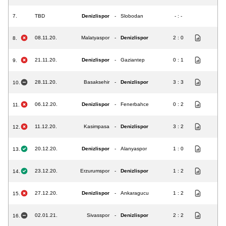
7.
TBD
Denizlispor
-
Slobodan
- : -
08.11.20.
Malatyaspor
-
Denizlispor
2 : 0
8.
21.11.20.
Denizlispor
-
Gaziantep
0 : 1
9.
28.11.20.
Basaksehir
-
Denizlispor
3 : 3
10.
06.12.20.
Denizlispor
-
Fenerbahce
0 : 2
11.
11.12.20.
Kasimpasa
-
Denizlispor
3 : 2
12.
20.12.20.
Denizlispor
-
Alanyaspor
1 : 0
13.
23.12.20.
Erzurumspor
-
Denizlispor
1 : 2
14.
27.12.20.
Denizlispor
-
Ankaragucu
1 : 2
15.
02.01.21.
Sivasspor
-
Denizlispor
2 : 2
16.