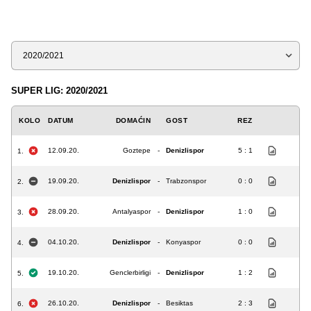
Sezona
SUPER LIG: 2020/2021
KOLO
DATUM
DOMAĆIN
GOST
REZ
12.09.20.
Goztepe
-
Denizlispor
5 : 1
1.
19.09.20.
Denizlispor
-
Trabzonspor
0 : 0
2.
28.09.20.
Antalyaspor
-
Denizlispor
1 : 0
3.
04.10.20.
Denizlispor
-
Konyaspor
0 : 0
4.
19.10.20.
Genclerbirligi
-
Denizlispor
1 : 2
5.
26.10.20.
Denizlispor
-
Besiktas
2 : 3
6.