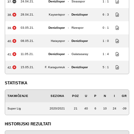
24.04.21.
Denizlispor
-
Sivasspor
1 : 1
37.
28.04.21.
Kayserispor
-
Denizlispor
6 : 3
38.
03.05.21.
Denizlispor
-
Rizespor
0 : 1
39.
08.05.21.
Hatayspor
-
Denizlispor
1 : 0
40.
11.05.21.
Denizlispor
-
Galatasaray
1 : 4
41.
15.05.21.
F. Karagumruk
-
Denizlispor
5 : 1
42.
STATISTIKA
TAKMIČENJE
SEZONA
POZ
U
P
N
I
GR
Super Lig
2020/2021
21
40
6
10
24
-39
HISTORIJSKI REZULTATI