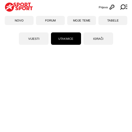
Prijava
Otvori profi
Ot
NOVO
FORUM
MOJE TEME
TABELE
VIJESTI
UTAKMICE
IGRAČI