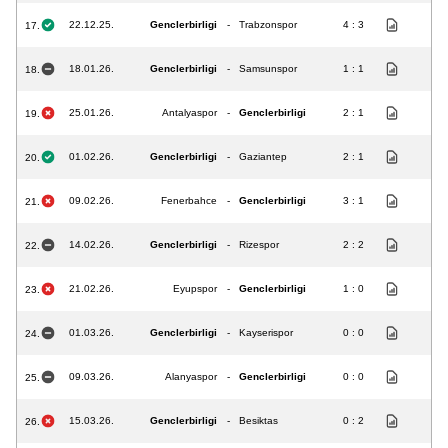
22.12.25.
Genclerbirligi
-
Trabzonspor
4 : 3
17.
18.01.26.
Genclerbirligi
-
Samsunspor
1 : 1
18.
25.01.26.
Antalyaspor
-
Genclerbirligi
2 : 1
19.
01.02.26.
Genclerbirligi
-
Gaziantep
2 : 1
20.
09.02.26.
Fenerbahce
-
Genclerbirligi
3 : 1
21.
14.02.26.
Genclerbirligi
-
Rizespor
2 : 2
22.
21.02.26.
Eyupspor
-
Genclerbirligi
1 : 0
23.
01.03.26.
Genclerbirligi
-
Kayserispor
0 : 0
24.
09.03.26.
Alanyaspor
-
Genclerbirligi
0 : 0
25.
15.03.26.
Genclerbirligi
-
Besiktas
0 : 2
26.