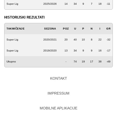
Super Lig
2025/2026
14
34
9
7
18
-11
HISTORIJSKI REZULTATI
TAKMIČENJE
SEZONA
POZ
U
P
N
I
GR
Super Lig
2020/2021
20
40
10
8
22
-32
Super Lig
2019/2020
13
34
9
9
16
-17
Ukupno
-
74
19
17
38
-49
KONTAKT
IMPRESSUM
MOBILNE APLIKACIJE