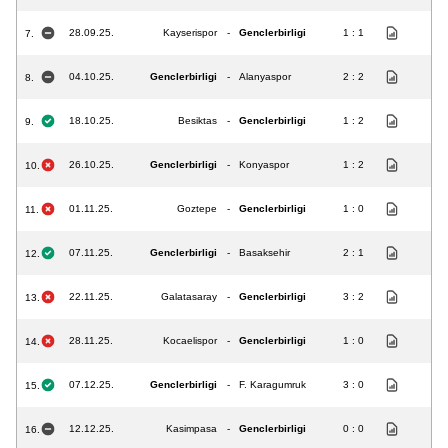
28.09.25.
Kayserispor
-
Genclerbirligi
1 : 1
7.
04.10.25.
Genclerbirligi
-
Alanyaspor
2 : 2
8.
18.10.25.
Besiktas
-
Genclerbirligi
1 : 2
9.
26.10.25.
Genclerbirligi
-
Konyaspor
1 : 2
10.
01.11.25.
Goztepe
-
Genclerbirligi
1 : 0
11.
07.11.25.
Genclerbirligi
-
Basaksehir
2 : 1
12.
22.11.25.
Galatasaray
-
Genclerbirligi
3 : 2
13.
28.11.25.
Kocaelispor
-
Genclerbirligi
1 : 0
14.
07.12.25.
Genclerbirligi
-
F. Karagumruk
3 : 0
15.
12.12.25.
Kasimpasa
-
Genclerbirligi
0 : 0
16.