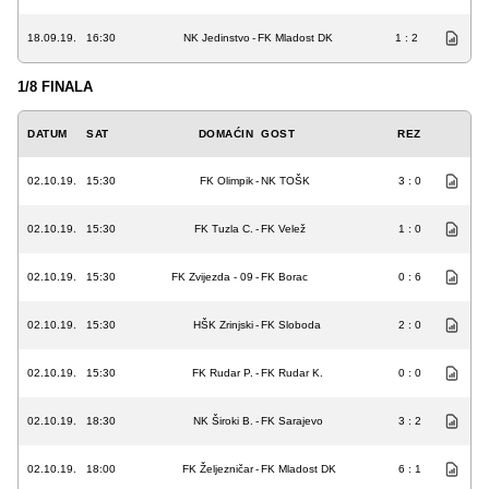
18.09.19.
16:30
NK Jedinstvo
-
FK Mladost DK
1 : 2
1/8 FINALA
DATUM
SAT
DOMAĆIN
GOST
REZ
02.10.19.
15:30
FK Olimpik
-
NK TOŠK
3 : 0
02.10.19.
15:30
FK Tuzla C.
-
FK Velež
1 : 0
02.10.19.
15:30
FK Zvijezda - 09
-
FK Borac
0 : 6
02.10.19.
15:30
HŠK Zrinjski
-
FK Sloboda
2 : 0
02.10.19.
15:30
FK Rudar P.
-
FK Rudar K.
0 : 0
02.10.19.
18:30
NK Široki B.
-
FK Sarajevo
3 : 2
02.10.19.
18:00
FK Željezničar
-
FK Mladost DK
6 : 1