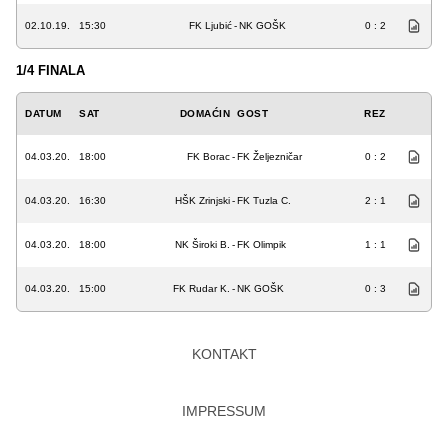
02.10.19.
15:30
FK Ljubić
-
NK GOŠK
0 : 2
1/4 FINALA
DATUM
SAT
DOMAĆIN
GOST
REZ
04.03.20.
18:00
FK Borac
-
FK Željezničar
0 : 2
04.03.20.
16:30
HŠK Zrinjski
-
FK Tuzla C.
2 : 1
04.03.20.
18:00
NK Široki B.
-
FK Olimpik
1 : 1
04.03.20.
15:00
FK Rudar K.
-
NK GOŠK
0 : 3
KONTAKT
IMPRESSUM