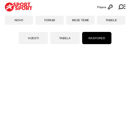
Prijava
Otvori profi
Ot
NOVO
FORUM
MOJE TEME
TABELE
VIJESTI
TABELA
RASPORED