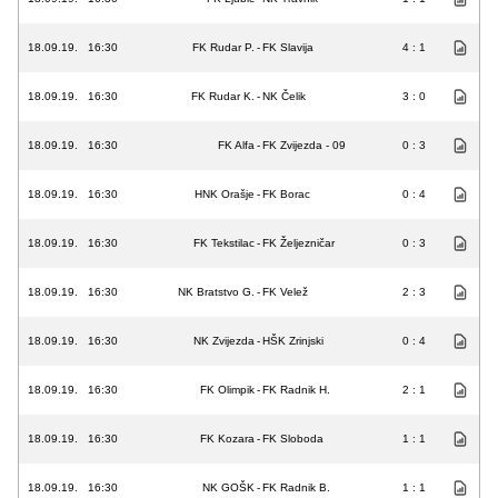
18.09.19.
16:30
FK Rudar P.
-
FK Slavija
4 : 1
18.09.19.
16:30
FK Rudar K.
-
NK Čelik
3 : 0
18.09.19.
16:30
FK Alfa
-
FK Zvijezda - 09
0 : 3
18.09.19.
16:30
HNK Orašje
-
FK Borac
0 : 4
18.09.19.
16:30
FK Tekstilac
-
FK Željezničar
0 : 3
18.09.19.
16:30
NK Bratstvo G.
-
FK Velež
2 : 3
18.09.19.
16:30
NK Zvijezda
-
HŠK Zrinjski
0 : 4
18.09.19.
16:30
FK Olimpik
-
FK Radnik H.
2 : 1
18.09.19.
16:30
FK Kozara
-
FK Sloboda
1 : 1
18.09.19.
16:30
NK GOŠK
-
FK Radnik B.
1 : 1