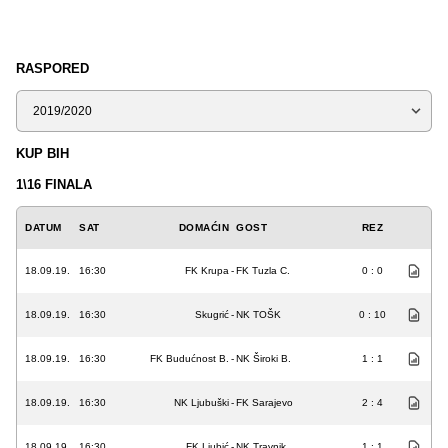
RASPORED
Sezona
KUP BIH
1\16 FINALA
DATUM
SAT
DOMAĆIN
GOST
REZ
18.09.19.
16:30
FK Krupa
-
FK Tuzla C.
0 : 0
18.09.19.
16:30
Skugrić
-
NK TOŠK
0 : 10
18.09.19.
16:30
FK Budućnost B.
-
NK Široki B.
1 : 1
18.09.19.
16:30
NK Ljubuški
-
FK Sarajevo
2 : 4
18.09.19.
16:30
FK Ljubić
-
NK Travnik
1 : 1