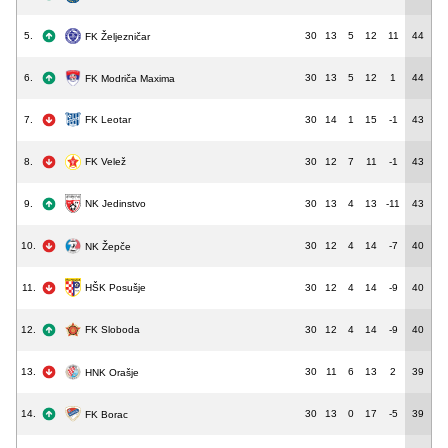
5.
30
13
5
12
11
44
FK Željezničar
6.
30
13
5
12
1
44
FK Modriča Maxima
7.
FK Leotar
30
14
1
15
-1
43
8.
30
12
7
11
-1
43
FK Velež
NK Jedinstvo
9.
30
13
4
13
-11
43
10.
30
12
4
14
-7
40
NK Žepče
HŠK Posušje
11.
30
12
4
14
-9
40
12.
30
12
4
14
-9
40
FK Sloboda
13.
30
11
6
13
2
39
HNK Orašje
14.
30
13
0
17
-5
39
FK Borac