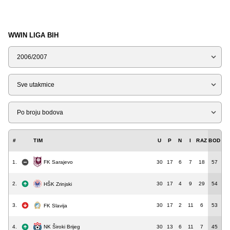
WWIN LIGA BIH
Sezona
Tip
Liga
#
TIM
U
P
N
I
RAZ
BOD
1.
30
17
6
7
18
57
FK Sarajevo
2.
30
17
4
9
29
54
HŠK Zrinjski
3.
30
17
2
11
6
53
FK Slavija
4.
30
13
6
11
7
45
NK Široki Brijeg