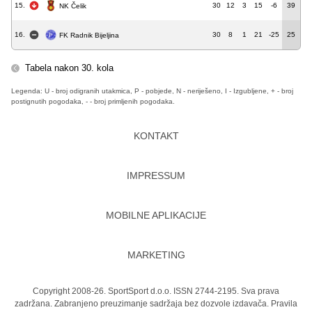
15.
30
12
3
15
-6
39
NK Čelik
16.
30
8
1
21
-25
25
FK Radnik Bijeljina
Tabela nakon 30. kola
Legenda: U - broj odigranih utakmica, P - pobjede, N - neriješeno, I - Izgubljene, + - broj
postignutih pogodaka, - - broj primljenih pogodaka.
KONTAKT
IMPRESSUM
MOBILNE APLIKACIJE
MARKETING
Copyright 2008-26. SportSport d.o.o. ISSN 2744-2195. Sva prava
zadržana. Zabranjeno preuzimanje sadržaja bez dozvole izdavača.
Pravila