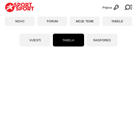
Prijava
Otvori profi
Ot
NOVO
FORUM
MOJE TEME
TABELE
VIJESTI
TABELA
RASPORED