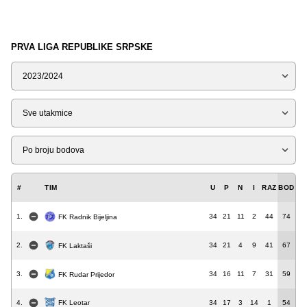
PRVA LIGA REPUBLIKE SRPSKE
Sezona
Tip
Liga
#
TIM
U
P
N
I
RAZ
BOD
1.
34
21
11
2
44
74
FK Radnik Bijeljina
2.
34
21
4
9
41
67
FK Laktaši
3.
34
16
11
7
31
59
FK Rudar Prijedor
4.
FK Leotar
34
17
3
14
1
54