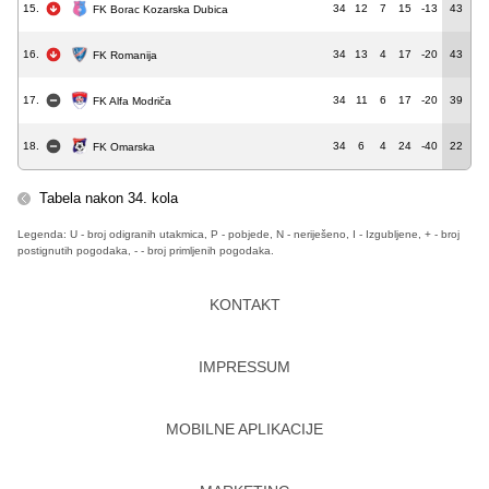
15.
34
12
7
15
-13
43
FK Borac Kozarska Dubica
16.
34
13
4
17
-20
43
FK Romanija
17.
34
11
6
17
-20
39
FK Alfa Modriča
18.
34
6
4
24
-40
22
FK Omarska
Tabela nakon 34. kola
Legenda: U - broj odigranih utakmica, P - pobjede, N - neriješeno, I - Izgubljene, + - broj
postignutih pogodaka, - - broj primljenih pogodaka.
KONTAKT
IMPRESSUM
MOBILNE APLIKACIJE