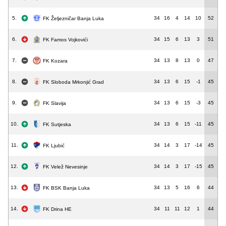
5.
34
16
4
14
10
52
FK Željezničar Banja Luka
6.
34
15
6
13
3
51
FK Famos Vojkovići
7.
34
13
8
13
0
47
FK Kozara
8.
34
13
6
15
-1
45
FK Sloboda Mrkonjić Grad
9.
34
13
6
15
-3
45
FK Slavija
10.
34
13
6
15
-11
45
FK Sutjeska
11.
34
14
3
17
-14
45
FK Ljubić
12.
34
14
3
17
-15
45
FK Velež Nevesinje
13.
34
13
5
16
6
44
FK BSK Banja Luka
14.
34
11
11
12
1
44
FK Drina HE