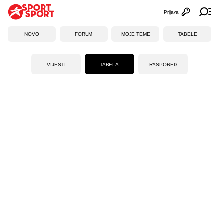
Prijava
Otvori profi
Ot
NOVO
FORUM
MOJE TEME
TABELE
VIJESTI
TABELA
RASPORED