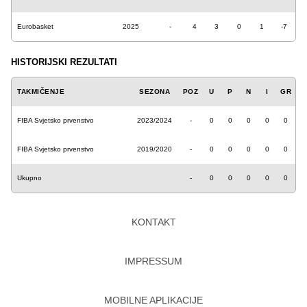
Eurobasket
2025
-
4
3
0
1
-7
HISTORIJSKI REZULTATI
TAKMIČENJE
SEZONA
POZ
U
P
N
I
GR
FIBA Svjetsko prvenstvo
2023/2024
-
0
0
0
0
0
FIBA Svjetsko prvenstvo
2019/2020
-
0
0
0
0
0
Ukupno
-
0
0
0
0
0
KONTAKT
IMPRESSUM
MOBILNE APLIKACIJE