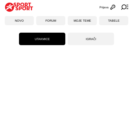
Prijava
Otvori profi
Ot
NOVO
FORUM
MOJE TEME
TABELE
UTAKMICE
IGRAČI