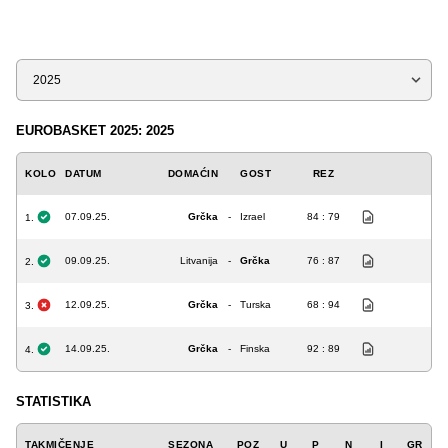
Sezona
EUROBASKET 2025: 2025
KOLO
DATUM
DOMAĆIN
GOST
REZ
07.09.25.
Grčka
-
Izrael
84 : 79
1.
09.09.25.
Litvanija
-
Grčka
76 : 87
2.
12.09.25.
Grčka
-
Turska
68 : 94
3.
14.09.25.
Grčka
-
Finska
92 : 89
4.
STATISTIKA
TAKMIČENJE
SEZONA
POZ
U
P
N
I
GR