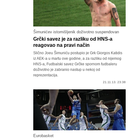
Šimunićev istomišljenik doživotno suspendovan
Grčki savez je za razliku od HNS-a
reagovao na pravi način
Slično Joeu Šimuniću postupio je Grk Giorgos Katidis
iz AEK-a u martu ove godine, a za razliku od nijemog
HNS-a, Fudbalski savez Grčke spornom fudbaleru
doživotno je zabranio nastup u nekoj od
reprezentacija.
21.11.13. 23:38
Eurobasket