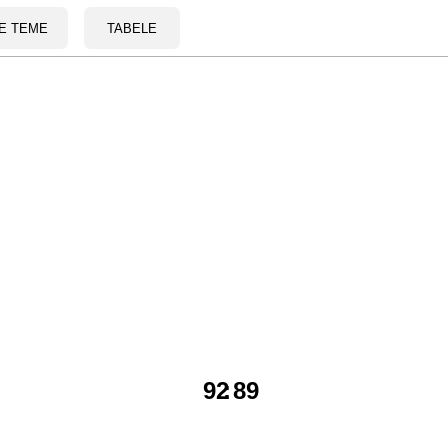
E TEME
TABELE
92
:
89