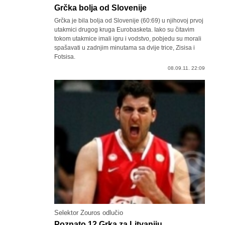
Grčka bolja od Slovenije
Grčka je bila bolja od Slovenije (60:69) u njihovoj prvoj
utakmici drugog kruga Eurobasketa. Iako su čitavim
tokom utakmice imali igru i vodstvo, pobjedu su morali
spašavati u zadnjim minutama sa dvije trice, Zisisa i
Fotsisa.
08.09.11. 22:09
Selektor Zouros odlučio
Poznato 12 Grka za Litvaniju