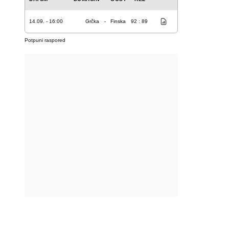
14.09. - 16:00
Grčka
-
Finska
92 : 89
Potpuni raspored