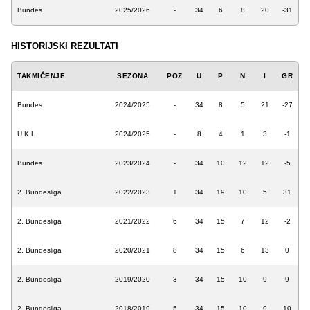
Bundes
2025/2026
-
34
6
8
20
-31
HISTORIJSKI REZULTATI
TAKMIČENJE
SEZONA
POZ
U
P
N
I
GR
Bundes
2024/2025
-
34
8
5
21
-27
U.K.L
2024/2025
-
8
4
1
3
-1
Bundes
2023/2024
-
34
10
12
12
-5
2. Bundesliga
2022/2023
1
34
19
10
5
31
2. Bundesliga
2021/2022
6
34
15
7
12
-2
2. Bundesliga
2020/2021
8
34
15
6
13
0
2. Bundesliga
2019/2020
3
34
15
10
9
9
2. Bundesliga
2018/2019
5
34
15
10
9
10