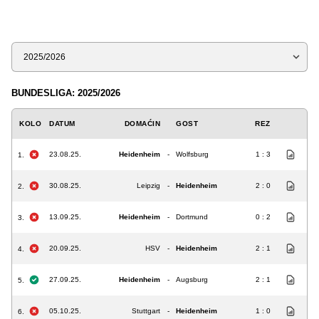
Sezona
BUNDESLIGA: 2025/2026
KOLO
DATUM
DOMAĆIN
GOST
REZ
23.08.25.
Heidenheim
-
Wolfsburg
1 : 3
1.
30.08.25.
Leipzig
-
Heidenheim
2 : 0
2.
13.09.25.
Heidenheim
-
Dortmund
0 : 2
3.
20.09.25.
HSV
-
Heidenheim
2 : 1
4.
27.09.25.
Heidenheim
-
Augsburg
2 : 1
5.
05.10.25.
Stuttgart
-
Heidenheim
1 : 0
6.