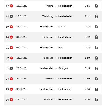
13.01.26.
Mainz
-
Heidenheim
2 : 1
17.
17.01.26.
Wolfsburg
-
Heidenheim
1 : 1
18.
24.01.26.
Heidenheim
-
Leipzig
0 : 3
19.
01.02.26.
Dortmund
-
Heidenheim
3 : 2
20.
07.02.26.
Heidenheim
-
HSV
0 : 2
21.
15.02.26.
Augsburg
-
Heidenheim
1 : 0
22.
22.02.26.
Heidenheim
-
Stuttgart
3 : 3
23.
28.02.26.
Werder
-
Heidenheim
2 : 0
24.
08.03.26.
Heidenheim
-
Hoffenheim
2 : 4
25.
14.03.26.
Eintracht
-
Heidenheim
1 : 0
26.