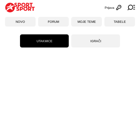
Prijava
Otvori profi
Ot
NOVO
FORUM
MOJE TEME
TABELE
UTAKMICE
IGRAČI