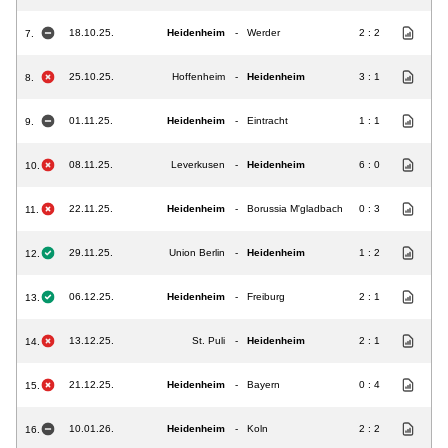
18.10.25.
Heidenheim
-
Werder
2 : 2
7.
25.10.25.
Hoffenheim
-
Heidenheim
3 : 1
8.
01.11.25.
Heidenheim
-
Eintracht
1 : 1
9.
08.11.25.
Leverkusen
-
Heidenheim
6 : 0
10.
22.11.25.
Heidenheim
-
Borussia M'gladbach
0 : 3
11.
29.11.25.
Union Berlin
-
Heidenheim
1 : 2
12.
06.12.25.
Heidenheim
-
Freiburg
2 : 1
13.
13.12.25.
St. Puli
-
Heidenheim
2 : 1
14.
21.12.25.
Heidenheim
-
Bayern
0 : 4
15.
10.01.26.
Heidenheim
-
Koln
2 : 2
16.