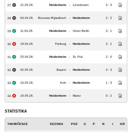
21.03.26.
Heidenheim
-
Leverkusen
3 : 3
27.
04.04.26.
Borussia M'gladbach
-
Heidenheim
2 : 2
28.
11.04.26.
Heidenheim
-
Union Berlin
3 : 1
29.
19.04.26.
Freiburg
-
Heidenheim
2 : 1
30.
25.04.26.
Heidenheim
-
St. Puli
2 : 0
31.
02.05.26.
Bayern
-
Heidenheim
3 : 3
32.
10.05.26.
Koln
-
Heidenheim
1 : 3
33.
16.05.26.
Heidenheim
-
Mainz
0 : 2
34.
STATISTIKA
TAKMIČENJE
SEZONA
POZ
U
P
N
I
GR