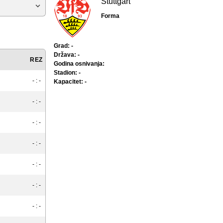
Stuttgart
Forma
Grad: -
Država: -
REZ
Godina osnivanja:
Stadion: -
- : -
Kapacitet: -
- : -
- : -
- : -
- : -
- : -
- : -