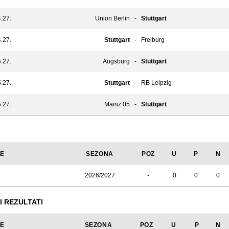
.27.
Union Berlin
-
Stuttgart
.27.
Stuttgart
-
Freiburg
.27.
Augsburg
-
Stuttgart
.27.
Stuttgart
-
RB Leipzig
.27.
Mainz 05
-
Stuttgart
JE
SEZONA
POZ
U
P
N
2026/2027
-
0
0
0
I REZULTATI
JE
SEZONA
POZ
U
P
N