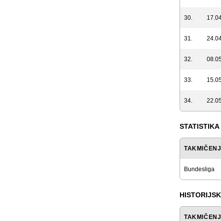
30.
17.04
31.
24.04
32.
08.05
33.
15.05
34.
22.05
STATISTIKA
TAKMIČEN
Bundesliga
HISTORIJSK
TAKMIČEN