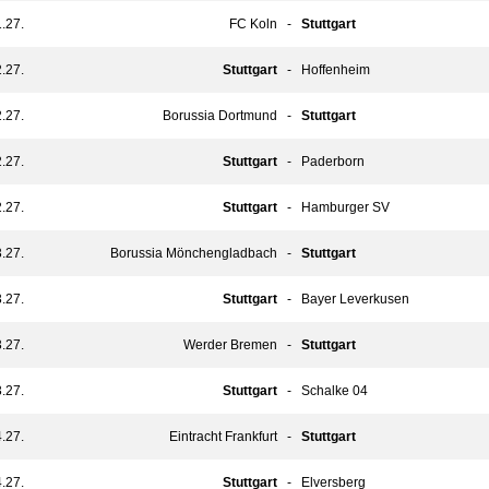
.27.
FC Koln
-
Stuttgart
.27.
Stuttgart
-
Hoffenheim
.27.
Borussia Dortmund
-
Stuttgart
.27.
Stuttgart
-
Paderborn
.27.
Stuttgart
-
Hamburger SV
.27.
Borussia Mönchengladbach
-
Stuttgart
.27.
Stuttgart
-
Bayer Leverkusen
.27.
Werder Bremen
-
Stuttgart
.27.
Stuttgart
-
Schalke 04
.27.
Eintracht Frankfurt
-
Stuttgart
.27.
Stuttgart
-
Elversberg