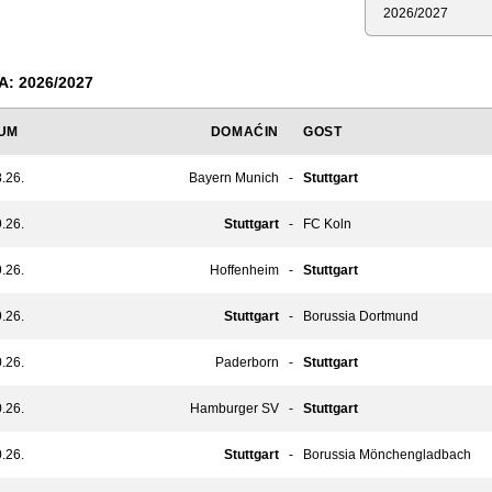
Sezona
: 2026/2027
UM
DOMAĆIN
GOST
.26.
Bayern Munich
-
Stuttgart
.26.
Stuttgart
-
FC Koln
.26.
Hoffenheim
-
Stuttgart
.26.
Stuttgart
-
Borussia Dortmund
.26.
Paderborn
-
Stuttgart
.26.
Hamburger SV
-
Stuttgart
.26.
Stuttgart
-
Borussia Mönchengladbach