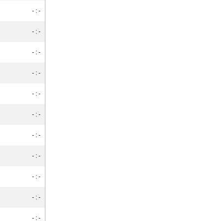
- : -
- : -
- : -
- : -
- : -
- : -
- : -
- : -
- : -
- : -
- : -