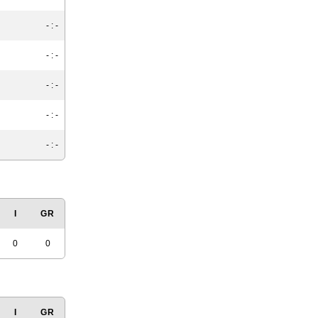
- : -
- : -
- : -
- : -
- : -
I
GR
0
0
I
GR