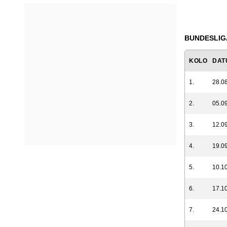
BUNDESLIGA
KOLO
DAT
1.
28.08
2.
05.09
3.
12.09
4.
19.09
5.
10.10
6.
17.10
7.
24.10