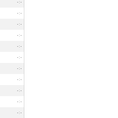
- : -
- : -
- : -
- : -
- : -
- : -
- : -
- : -
- : -
- : -
- : -