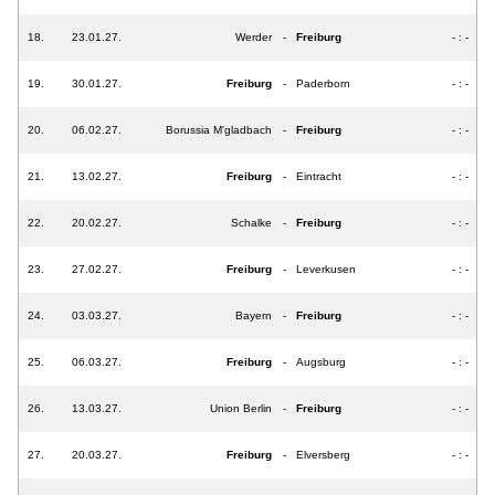
18.
23.01.27.
Werder
-
Freiburg
- : -
19.
30.01.27.
Freiburg
-
Paderborn
- : -
20.
06.02.27.
Borussia M'gladbach
-
Freiburg
- : -
21.
13.02.27.
Freiburg
-
Eintracht
- : -
22.
20.02.27.
Schalke
-
Freiburg
- : -
23.
27.02.27.
Freiburg
-
Leverkusen
- : -
24.
03.03.27.
Bayern
-
Freiburg
- : -
25.
06.03.27.
Freiburg
-
Augsburg
- : -
26.
13.03.27.
Union Berlin
-
Freiburg
- : -
27.
20.03.27.
Freiburg
-
Elversberg
- : -