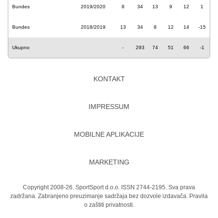
Bundes
2019/2020
8
34
13
9
12
1
Bundes
2018/2019
13
34
8
12
14
-15
Ukupno
-
293
74
51
66
-1
KONTAKT
IMPRESSUM
MOBILNE APLIKACIJE
MARKETING
Copyright 2008-26. SportSport d.o.o. ISSN 2744-2195. Sva prava
zadržana. Zabranjeno preuzimanje sadržaja bez dozvole izdavača.
Pravila
o zaštiti privatnosti.