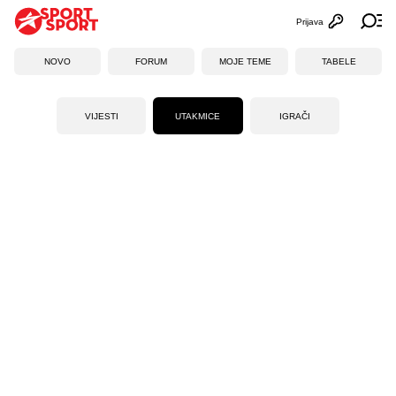
Prijava
Otvori profi
Ot
NOVO
FORUM
MOJE TEME
TABELE
VIJESTI
UTAKMICE
IGRAČI