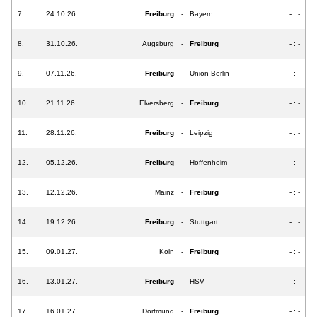
7.
24.10.26.
Freiburg
-
Bayern
- : -
8.
31.10.26.
Augsburg
-
Freiburg
- : -
9.
07.11.26.
Freiburg
-
Union Berlin
- : -
10.
21.11.26.
Elversberg
-
Freiburg
- : -
11.
28.11.26.
Freiburg
-
Leipzig
- : -
12.
05.12.26.
Freiburg
-
Hoffenheim
- : -
13.
12.12.26.
Mainz
-
Freiburg
- : -
14.
19.12.26.
Freiburg
-
Stuttgart
- : -
15.
09.01.27.
Koln
-
Freiburg
- : -
16.
13.01.27.
Freiburg
-
HSV
- : -
17.
16.01.27.
Dortmund
-
Freiburg
- : -