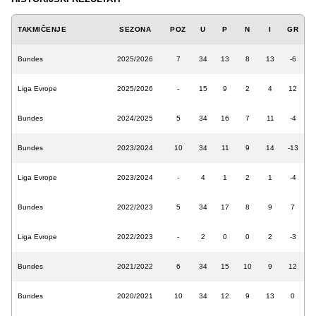
TAKMIČENJE
SEZONA
POZ
U
P
N
I
GR
Bundes
2025/2026
7
34
13
8
13
-6
Liga Evrope
2025/2026
-
15
9
2
4
12
Bundes
2024/2025
5
34
16
7
11
-4
Bundes
2023/2024
10
34
11
9
14
-13
Liga Evrope
2023/2024
-
4
1
2
1
-4
Bundes
2022/2023
5
34
17
8
9
7
Liga Evrope
2022/2023
-
2
0
0
2
-3
Bundes
2021/2022
6
34
15
10
9
12
Bundes
2020/2021
10
34
12
9
13
0