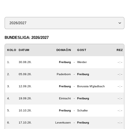
Sezona
BUNDESLIGA: 2026/2027
KOLO
DATUM
DOMAĆIN
GOST
REZ
1.
30.08.26.
Freiburg
-
Werder
- : -
2.
05.09.26.
Paderborn
-
Freiburg
- : -
3.
12.09.26.
Freiburg
-
Borussia M'gladbach
- : -
4.
19.09.26.
Eintracht
-
Freiburg
- : -
5.
10.10.26.
Freiburg
-
Schalke
- : -
6.
17.10.26.
Leverkusen
-
Freiburg
- : -