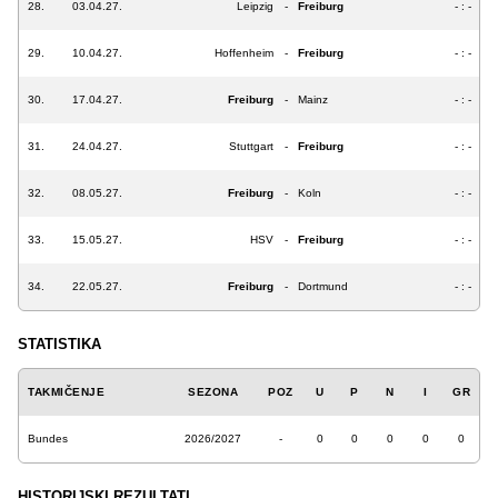
28.
03.04.27.
Leipzig
-
Freiburg
- : -
29.
10.04.27.
Hoffenheim
-
Freiburg
- : -
30.
17.04.27.
Freiburg
-
Mainz
- : -
31.
24.04.27.
Stuttgart
-
Freiburg
- : -
32.
08.05.27.
Freiburg
-
Koln
- : -
33.
15.05.27.
HSV
-
Freiburg
- : -
34.
22.05.27.
Freiburg
-
Dortmund
- : -
STATISTIKA
TAKMIČENJE
SEZONA
POZ
U
P
N
I
GR
Bundes
2026/2027
-
0
0
0
0
0
HISTORIJSKI REZULTATI