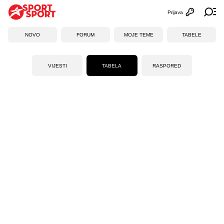
Prijava
Otvori profi
Ot
NOVO
FORUM
MOJE TEME
TABELE
VIJESTI
TABELA
RASPORED