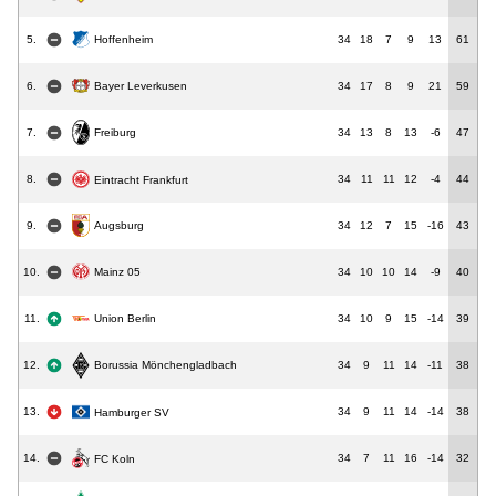
5.
34
18
7
9
13
61
Hoffenheim
6.
Bayer Leverkusen
34
17
8
9
21
59
Freiburg
7.
34
13
8
13
-6
47
8.
34
11
11
12
-4
44
Eintracht Frankfurt
Augsburg
9.
34
12
7
15
-16
43
10.
34
10
10
14
-9
40
Mainz 05
11.
Union Berlin
34
10
9
15
-14
39
12.
34
9
11
14
-11
38
Borussia Mönchengladbach
13.
34
9
11
14
-14
38
Hamburger SV
14.
34
7
11
16
-14
32
FC Koln