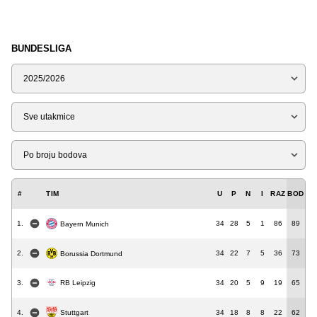
BUNDESLIGA
Sezona
Tip
Liga
#
TIM
U
P
N
I
RAZ
BOD
1.
34
28
5
1
86
89
Bayern Munich
2.
34
22
7
5
36
73
Borussia Dortmund
3.
RB Leipzig
34
20
5
9
19
65
4.
34
18
8
8
22
62
Stuttgart