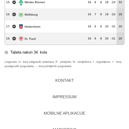
15.
34
8
8
18
-23
32
Werder Bremen
16.
34
7
8
19
-24
29
Wolfsburg
17.
34
6
8
20
-31
26
Heidenheim
18.
34
6
8
20
-31
26
St. Pauli
Tabela nakon 34. kola
Legenda: U - broj odigranih utakmica, P - pobjede, N - neriješeno, I - Izgubljene, + - broj
postignutih pogodaka, - - broj primljenih pogodaka.
KONTAKT
IMPRESSUM
MOBILNE APLIKACIJE