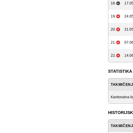
18.
17.05
19.
24.05
20.
31.05
21.
07.06
22.
14.06
STATISTIKA
TAKMIČEN
Kantonalna l
HISTORIJSK
TAKMIČEN