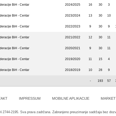
deracije BiH - Centar
2024/2025
16
30
3
deracije BiH - Centar
2023/2024
13
30
10
deracije BiH - Centar
2022/2023
9
30
9
deracije BiH - Centar
2021/2022
12
30
11
deracije BiH - Centar
2020/2021
9
30
11
deracije BiH - Centar
2019/2020
11
15
4
deracije BiH - Centar
2018/2019
10
28
9
-
193
57
TAKT
IMPRESSUM
MOBILNE APLIKACIJE
MARKET
SN 2744-2195. Sva prava zadržana. Zabranjeno preuzimanje sadržaja bez doz