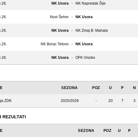
.26.
NK Usora
-
NK Napredak Šije
.26.
Novi Šeher
-
NK Usora
.26.
NK Usora
-
NK Zmaj B. Mahala
.26.
NK Borac Tetovo
-
NK Usora
.26.
NK Usora
-
OFK Visoko
JE
SEZONA
POZ
U
P
N
iga ZDK
2025/2026
-
20
7
3
I REZULTATI
JE
SEZONA
POZ
U
P