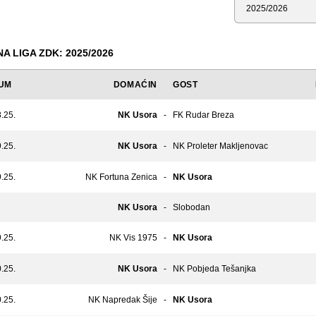
Sezona
 LIGA ZDK: 2025/2026
UM
DOMAĆIN
GOST
.25.
NK Usora
-
FK Rudar Breza
.25.
NK Usora
-
NK Proleter Makljenovac
.25.
NK Fortuna Zenica
-
NK Usora
NK Usora
-
Slobodan
.25.
NK Vis 1975
-
NK Usora
.25.
NK Usora
-
NK Pobjeda Tešanjka
.25.
NK Napredak Šije
-
NK Usora