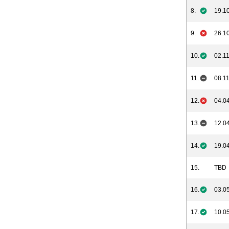
8.
19.10
9.
26.10
10.
02.11
11.
08.11
12.
04.04
13.
12.04
14.
19.04
15.
TBD
16.
03.05
17.
10.05