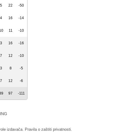
5
22
-50
4
16
-14
10
11
-10
3
16
-16
7
12
-10
3
8
-5
7
12
-6
39
97
-111
ING
vole izdavača.
Pravila o zaštiti privatnosti.