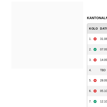
KANTONALNA
KOLO
DAT
1.
31.08
2.
07.09
3.
14.09
4.
TBD
5.
28.09
6.
05.10
7.
12.10