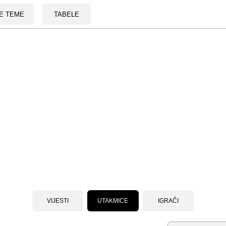
E TEME
TABELE
VIJESTI
UTAKMICE
IGRAČI