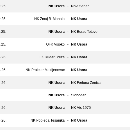
.25.
NK Usora
-
Novi Šeher
.25.
NK Zmaj B. Mahala
-
NK Usora
.25.
NK Usora
-
NK Borac Tetovo
.25.
OFK Visoko
-
NK Usora
.26.
FK Rudar Breza
-
NK Usora
.26.
NK Proleter Makljenovac
-
NK Usora
.26.
NK Usora
-
NK Fortuna Zenica
NK Usora
-
Slobodan
.26.
NK Usora
-
NK Vis 1975
.26.
NK Pobjeda Tešanjka
-
NK Usora