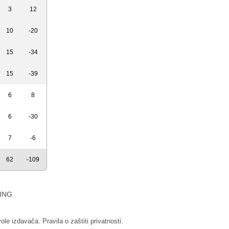
3
12
10
-20
15
-34
15
-39
6
8
6
-30
7
-6
62
-109
ING
vole izdavača.
Pravila o zaštiti privatnosti.