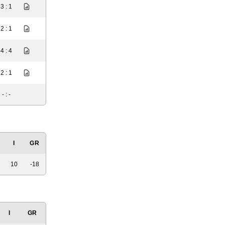
3 : 1
2 : 1
4 : 4
2 : 1
- : -
I
GR
10
-18
I
GR