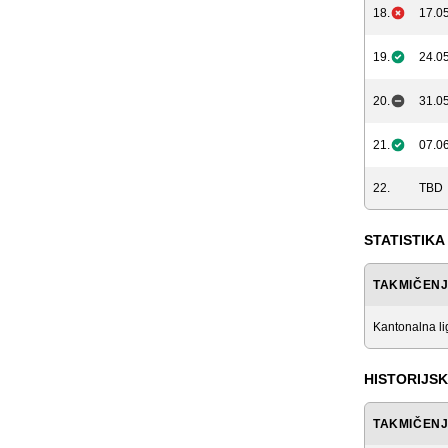
18.
17.05
19.
24.05
20.
31.05
21.
07.06
22.
TBD
STATISTIKA
TAKMIČEN
Kantonalna l
HISTORIJSK
TAKMIČEN