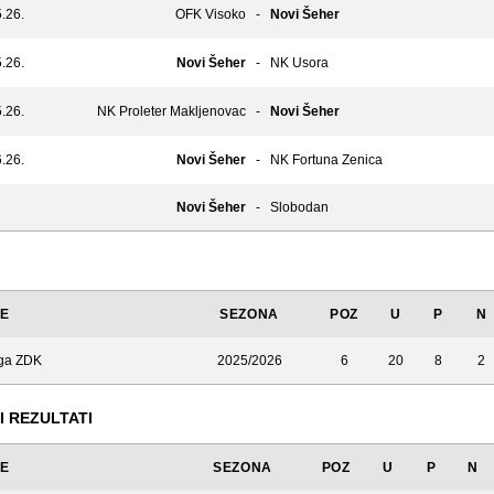
.26.
OFK Visoko
-
Novi Šeher
.26.
Novi Šeher
-
NK Usora
.26.
NK Proleter Makljenovac
-
Novi Šeher
.26.
Novi Šeher
-
NK Fortuna Zenica
Novi Šeher
-
Slobodan
JE
SEZONA
POZ
U
P
N
iga ZDK
2025/2026
6
20
8
2
I REZULTATI
JE
SEZONA
POZ
U
P
N