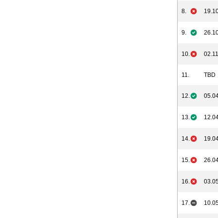
8.
19.10
9.
26.10
10.
02.11
11.
TBD
12.
05.04
13.
12.04
14.
19.04
15.
26.04
16.
03.05
17.
10.05