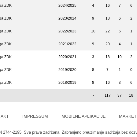
iga ZDK
2024/2025
4
16
7
6
iga ZDK
2023/2024
9
18
6
2
iga ZDK
2022/2023
10
22
6
1
iga ZDK
2021/2022
9
20
4
1
iga ZDK
2020/2021
3
18
10
2
iga ZDK
2019/2020
8
7
1
0
iga ZDK
2018/2019
8
16
3
6
-
117
37
18
TAKT
IMPRESSUM
MOBILNE APLIKACIJE
MARKET
SN 2744-2195. Sva prava zadržana. Zabranjeno preuzimanje sadržaja bez doz