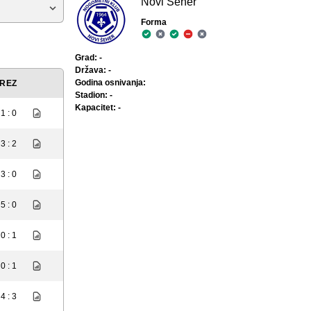
Novi Šeher
Forma
Grad: -
Država: -
Godina osnivanja:
REZ
Stadion: -
Kapacitet: -
1 : 0
3 : 2
3 : 0
5 : 0
0 : 1
0 : 1
4 : 3