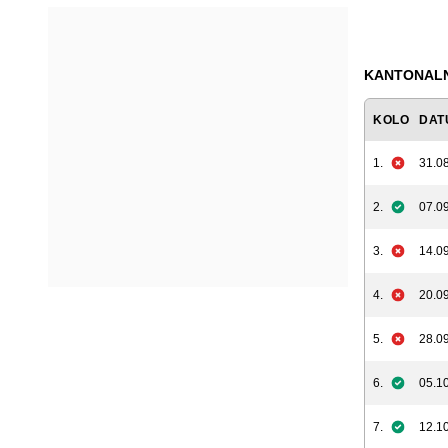
KANTONALNA
KOLO
DAT
1.
31.08
2.
07.09
3.
14.09
4.
20.09
5.
28.09
6.
05.10
7.
12.10