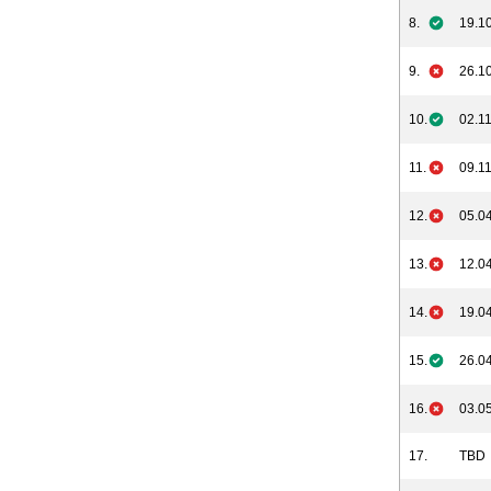
8.
19.10
9.
26.10
10.
02.11
11.
09.11
12.
05.04
13.
12.04
14.
19.04
15.
26.04
16.
03.05
17.
TBD