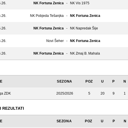
.26.
NK Fortuna Zenica
-
NK Vis 1975
.26.
NK Pobjeda Tešanjka
-
NK Fortuna Zenica
.26.
NK Fortuna Zenica
-
NK Napredak Šije
.26.
Novi Šeher
-
NK Fortuna Zenica
.26.
NK Fortuna Zenica
-
NK Zmaj B. Mahala
JE
SEZONA
POZ
U
P
N
iga ZDK
2025/2026
5
20
9
1
I REZULTATI
JE
SEZONA
POZ
U
P
N