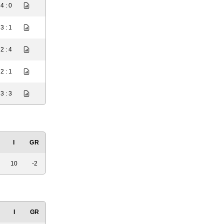
4 : 0
3 : 1
2 : 4
2 : 1
3 : 3
I
GR
10
-2
I
GR