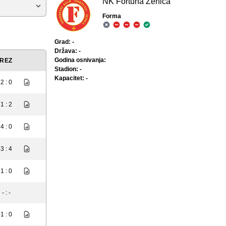
NK Fortuna Zenica
Forma
Grad: -
Država: -
Godina osnivanja:
REZ
Stadion: -
Kapacitet: -
2 : 0
1 : 2
4 : 0
3 : 4
1 : 0
- : -
1 : 0