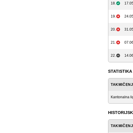
18.
17.05
19.
24.05
20.
31.05
21.
07.06
22.
14.06
STATISTIKA
TAKMIČEN
Kantonalna l
HISTORIJSK
TAKMIČEN