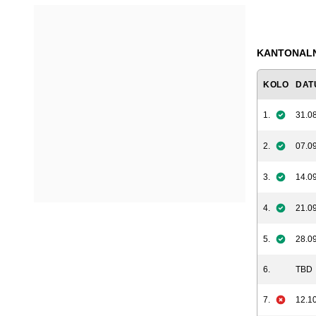
KANTONALNA
KOLO
DAT
1.
31.08
2.
07.09
3.
14.09
4.
21.09
5.
28.09
6.
TBD
7.
12.10