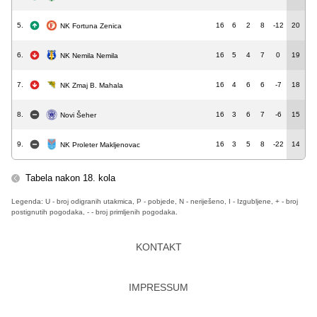
5.
16
6
2
8
-12
20
NK Fortuna Zenica
6.
16
5
4
7
0
19
NK Nemila Nemila
7.
16
4
6
6
-7
18
NK Zmaj B. Mahala
8.
16
3
6
7
-6
15
Novi Šeher
9.
16
3
5
8
-22
14
NK Proleter Makljenovac
Tabela nakon 18. kola
Legenda: U - broj odigranih utakmica, P - pobjede, N - neriješeno, I - Izgubljene, + - broj
postignutih pogodaka, - - broj primljenih pogodaka.
KONTAKT
IMPRESSUM