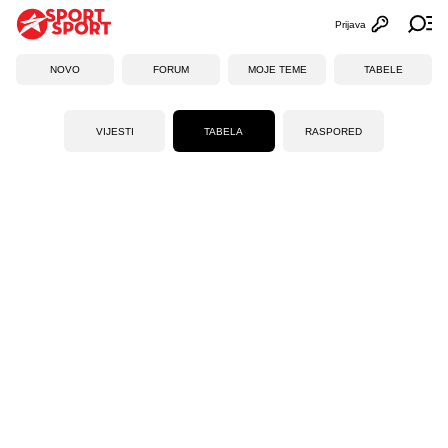
Prijava
Otvori profi
Ot
NOVO
FORUM
MOJE TEME
TABELE
VIJESTI
TABELA
RASPORED