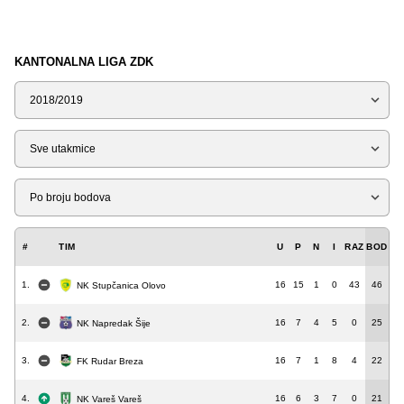
KANTONALNA LIGA ZDK
Sezona
Tip
Liga
#
TIM
U
P
N
I
RAZ
BOD
1.
16
15
1
0
43
46
NK Stupčanica Olovo
2.
16
7
4
5
0
25
NK Napredak Šije
3.
16
7
1
8
4
22
FK Rudar Breza
4.
16
6
3
7
0
21
NK Vareš Vareš