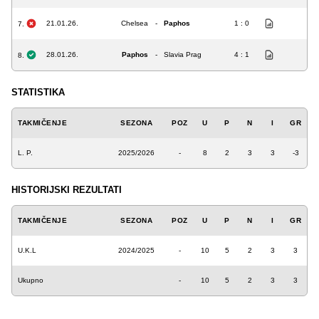
21.01.26.
Chelsea
-
Paphos
1 : 0
7.
28.01.26.
Paphos
-
Slavia Prag
4 : 1
8.
STATISTIKA
TAKMIČENJE
SEZONA
POZ
U
P
N
I
GR
L. P.
2025/2026
-
8
2
3
3
-3
HISTORIJSKI REZULTATI
TAKMIČENJE
SEZONA
POZ
U
P
N
I
GR
U.K.L
2024/2025
-
10
5
2
3
3
Ukupno
-
10
5
2
3
3