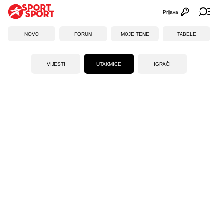
Prijava
Otvori profi
Ot
NOVO
FORUM
MOJE TEME
TABELE
VIJESTI
UTAKMICE
IGRAČI