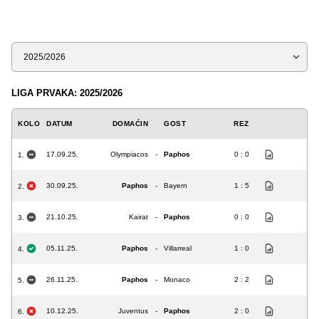
Sezona
LIGA PRVAKA: 2025/2026
KOLO
DATUM
DOMAĆIN
GOST
REZ
17.09.25.
Olympiacos
-
Paphos
0 : 0
1.
30.09.25.
Paphos
-
Bayern
1 : 5
2.
21.10.25.
Kairat
-
Paphos
0 : 0
3.
05.11.25.
Paphos
-
Villarreal
1 : 0
4.
26.11.25.
Paphos
-
Monaco
2 : 2
5.
10.12.25.
Juventus
-
Paphos
2 : 0
6.