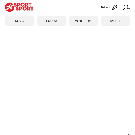
Prijava
Otvori profi
Ot
NOVO
FORUM
MOJE TEME
TABELE