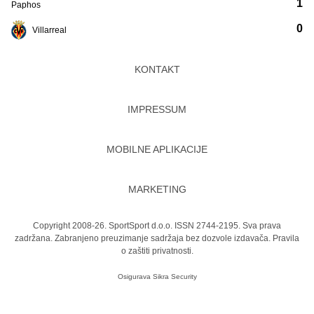
1
Paphos
0
Villarreal
KONTAKT
IMPRESSUM
MOBILNE APLIKACIJE
MARKETING
Copyright 2008-26. SportSport d.o.o. ISSN 2744-2195. Sva prava
zadržana. Zabranjeno preuzimanje sadržaja bez dozvole izdavača.
Pravila
o zaštiti privatnosti.
Osigurava
Sikra Security