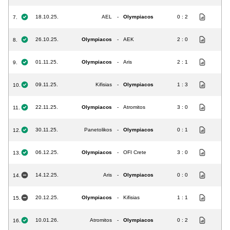
18.10.25.
AEL
-
Olympiacos
0 : 2
7.
26.10.25.
Olympiacos
-
AEK
2 : 0
8.
01.11.25.
Olympiacos
-
Aris
2 : 1
9.
09.11.25.
Kifisias
-
Olympiacos
1 : 3
10.
22.11.25.
Olympiacos
-
Atromitos
3 : 0
11.
30.11.25.
Panetolikos
-
Olympiacos
0 : 1
12.
06.12.25.
Olympiacos
-
OFI Crete
3 : 0
13.
14.12.25.
Aris
-
Olympiacos
0 : 0
14.
20.12.25.
Olympiacos
-
Kifisias
1 : 1
15.
10.01.26.
Atromitos
-
Olympiacos
0 : 2
16.