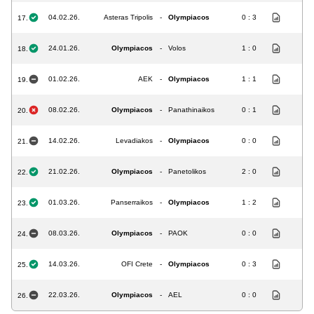
04.02.26.
Asteras Tripolis
-
Olympiacos
0 : 3
17.
24.01.26.
Olympiacos
-
Volos
1 : 0
18.
01.02.26.
AEK
-
Olympiacos
1 : 1
19.
08.02.26.
Olympiacos
-
Panathinaikos
0 : 1
20.
14.02.26.
Levadiakos
-
Olympiacos
0 : 0
21.
21.02.26.
Olympiacos
-
Panetolikos
2 : 0
22.
01.03.26.
Panserraikos
-
Olympiacos
1 : 2
23.
08.03.26.
Olympiacos
-
PAOK
0 : 0
24.
14.03.26.
OFI Crete
-
Olympiacos
0 : 3
25.
22.03.26.
Olympiacos
-
AEL
0 : 0
26.