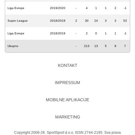
Liga Evrope
2019/2020
-
4
1
1
2
-1
Super League
2018/2019
2
30
24
3
3
53
Liga Evrope
2018/2019
-
2
0
1
1
-1
Ukupno
-
213
13
5
9
7
KONTAKT
IMPRESSUM
MOBILNE APLIKACIJE
MARKETING
Copyright 2008-26. SportSport d.o.o. ISSN 2744-2195. Sva prava