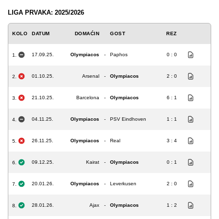
LIGA PRVAKA: 2025/2026
KOLO
DATUM
DOMAĆIN
GOST
REZ
17.09.25.
Olympiacos
-
Paphos
0 : 0
1.
01.10.25.
Arsenal
-
Olympiacos
2 : 0
2.
21.10.25.
Barcelona
-
Olympiacos
6 : 1
3.
04.11.25.
Olympiacos
-
PSV Eindhoven
1 : 1
4.
26.11.25.
Olympiacos
-
Real
3 : 4
5.
09.12.25.
Kairat
-
Olympiacos
0 : 1
6.
20.01.26.
Olympiacos
-
Leverkusen
2 : 0
7.
28.01.26.
Ajax
-
Olympiacos
1 : 2
8.