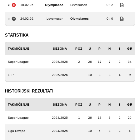
18.02.26.
Olympiacos
-
Leverkusen
0 : 2
9.
24.02.26.
Leverkusen
-
Olympiacos
0 : 0
9.
STATISTIKA
TAKMIČENJE
SEZONA
POZ
U
P
N
I
GR
Super League
2025/2026
2
26
17
7
2
34
L. P.
2025/2026
-
10
3
3
4
-6
HISTORIJSKI REZULTATI
TAKMIČENJE
SEZONA
POZ
U
P
N
I
GR
Super League
2024/2025
1
26
18
6
2
29
Liga Evrope
2024/2025
-
10
5
3
2
4