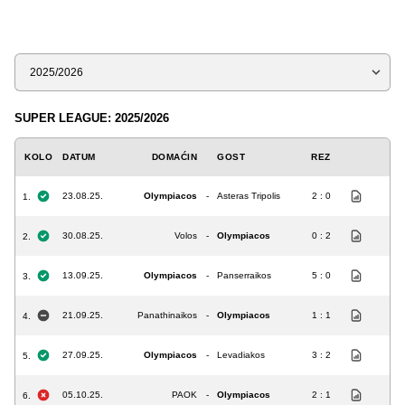
Sezona
SUPER LEAGUE: 2025/2026
KOLO
DATUM
DOMAĆIN
GOST
REZ
23.08.25.
Olympiacos
-
Asteras Tripolis
2 : 0
1.
30.08.25.
Volos
-
Olympiacos
0 : 2
2.
13.09.25.
Olympiacos
-
Panserraikos
5 : 0
3.
21.09.25.
Panathinaikos
-
Olympiacos
1 : 1
4.
27.09.25.
Olympiacos
-
Levadiakos
3 : 2
5.
05.10.25.
PAOK
-
Olympiacos
2 : 1
6.