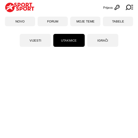
Prijava
Otvori profi
Ot
NOVO
FORUM
MOJE TEME
TABELE
VIJESTI
UTAKMICE
IGRAČI