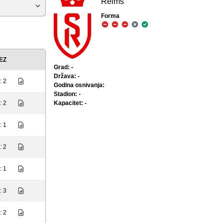
Reims
Forma
EZ
Grad: -
Država: -
: 2
Godina osnivanja:
Stadion: -
Kapacitet: -
: 2
: 1
: 2
: 1
: 3
: 2