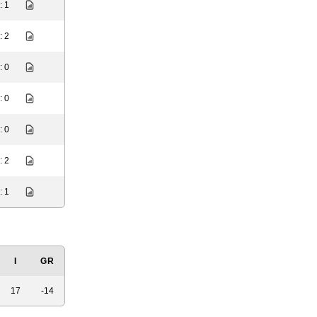
: 1
: 2
: 0
: 0
: 0
: 2
: 1
I
GR
17
-14