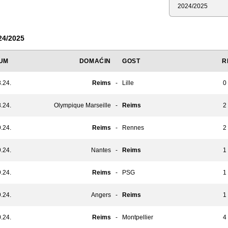
Sezona
24/2025
UM
DOMAĆIN
GOST
R
.24.
Reims
-
Lille
0 
.24.
Olympique Marseille
-
Reims
2 
.24.
Reims
-
Rennes
2 
.24.
Nantes
-
Reims
1 
.24.
Reims
-
PSG
1 
.24.
Angers
-
Reims
1 
.24.
Reims
-
Montpellier
4 