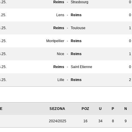
.25.
Reims
-
Strasbourg
0 
.25.
Lens
-
Reims
0 
.25.
Reims
-
Toulouse
1 
.25.
Montpellier
-
Reims
0 
.25.
Nice
-
Reims
1 
.25.
Reims
-
Saint Etienne
0 
.25.
Lille
-
Reims
2 
JE
SEZONA
POZ
U
P
N
2024/2025
16
34
8
9