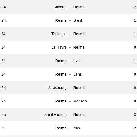
.24.
Auxerre
-
Reims
2 
.24.
Reims
-
Brest
1 
.24.
Toulouse
-
Reims
1 
.24.
Le Havre
-
Reims
0 
.24.
Reims
-
Lyon
1 
.24.
Reims
-
Lens
0 
.24.
Strasbourg
-
Reims
0 
.24.
Reims
-
Monaco
0 
.25.
Saint Etienne
-
Reims
3 
.25.
Reims
-
Nice
2 