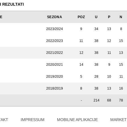
I REZULTATI
JE
SEZONA
POZ
U
P
N
2023/2024
9
34
13
8
2022/2023
11
38
12
15
2021/2022
12
38
11
13
2020/2021
14
38
9
15
2019/2020
5
28
10
11
2018/2019
8
38
13
16
-
214
68
78
TAKT
IMPRESSUM
MOBILNE APLIKACIJE
MARKET