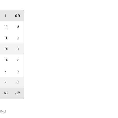
I
GR
13
-5
11
0
14
-1
14
-8
7
5
9
-3
68
-12
ING