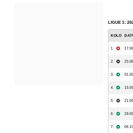
LIGUE 1: 20
KOLO
DAT
1.
17.08
2.
25.08
3.
01.09
4.
15.09
5.
21.09
6.
29.09
7.
06.10