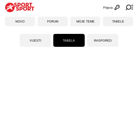
Prijava
Otvori profi
Ot
NOVO
FORUM
MOJE TEME
TABELE
VIJESTI
TABELA
RASPORED