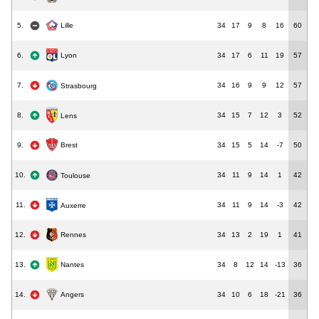
5.
34
17
9
8
16
60
Lille
Lyon
6.
34
17
6
11
19
57
7.
34
16
9
9
12
57
Strasbourg
8.
34
15
7
12
3
52
Lens
9.
34
15
5
14
-7
50
Brest
10.
34
11
9
14
1
42
Toulouse
11.
34
11
9
14
-3
42
Auxerre
12.
34
13
2
19
1
41
Rennes
Nantes
13.
34
8
12
14
-13
36
14.
34
10
6
18
-21
36
Angers