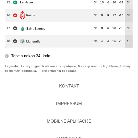
15.
Le Havre
34
10
4
20
-31
34
16.
34
8
9
17
-14
33
Reims
17.
34
8
6
20
-38
30
Saint Etienne
18.
34
4
4
26
-56
16
Montpellier
Tabela nakon 34. kola
Legenda: U - broj odigranih utakmica, P - pobjede, N - neriješeno, I - Izgubljene, + - broj
postignutih pogodaka, - - broj primljenih pogodaka.
KONTAKT
IMPRESSUM
MOBILNE APLIKACIJE