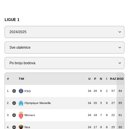
LIGUE 1
Sezona
Tip
Liga
#
TIM
U
P
N
I
RAZ
BOD
1.
34
26
6
2
57
84
PSG
Olympique Marseille
2.
34
20
5
9
27
65
3.
34
18
7
9
22
61
Monaco
4.
34
17
9
8
25
60
Nice