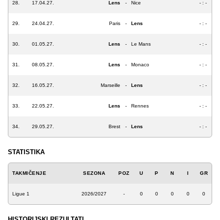
28.
17.04.27.
Lens
-
Nice
- : -
29.
24.04.27.
Paris
-
Lens
- : -
30.
01.05.27.
Lens
-
Le Mans
- : -
31.
08.05.27.
Lens
-
Monaco
- : -
32.
16.05.27.
Marseille
-
Lens
- : -
33.
22.05.27.
Lens
-
Rennes
- : -
34.
29.05.27.
Brest
-
Lens
- : -
STATISTIKA
TAKMIČENJE
SEZONA
POZ
U
P
N
I
GR
Ligue 1
2026/2027
-
0
0
0
0
0
HISTORIJSKI REZULTATI