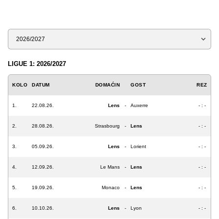
Sezona
LIGUE 1: 2026/2027
KOLO
DATUM
DOMAĆIN
GOST
REZ
1.
22.08.26.
Lens
-
Auxerre
- : -
2.
28.08.26.
Strasbourg
-
Lens
- : -
3.
05.09.26.
Lens
-
Lorient
- : -
4.
12.09.26.
Le Mans
-
Lens
- : -
5.
19.09.26.
Monaco
-
Lens
- : -
6.
10.10.26.
Lens
-
Lyon
- : -