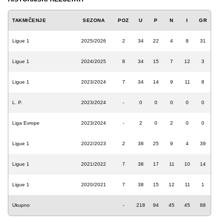
TAKMIČENJE
SEZONA
POZ
U
P
N
I
GR
Ligue 1
2025/2026
2
34
22
4
8
31
Ligue 1
2024/2025
8
34
15
7
12
3
Ligue 1
2023/2024
7
34
14
9
11
8
L. P.
2023/2024
-
0
0
0
0
0
Liga Evrope
2023/2024
-
2
0
2
0
0
Ligue 1
2022/2023
2
38
25
9
4
39
Ligue 1
2021/2022
7
38
17
11
10
14
Ligue 1
2020/2021
7
38
15
12
11
1
Ukupno
-
218
94
45
45
88