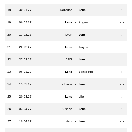
18.
30.01.27.
Toulouse
-
Lens
- : -
19.
06.02.27.
Lens
-
Angers
- : -
20.
13.02.27.
Lyon
-
Lens
- : -
21.
20.02.27.
Lens
-
Troyes
- : -
22.
27.02.27.
PSG
-
Lens
- : -
23.
06.03.27.
Lens
-
Strasbourg
- : -
24.
13.03.27.
Le Havre
-
Lens
- : -
25.
20.03.27.
Lens
-
Lille
- : -
26.
03.04.27.
Auxerre
-
Lens
- : -
27.
10.04.27.
Lorient
-
Lens
- : -