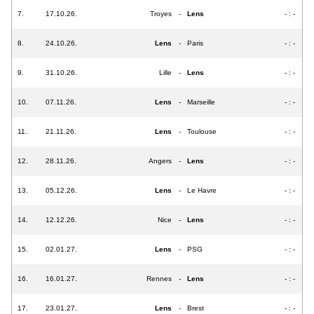
7.
17.10.26.
Troyes
-
Lens
- : -
8.
24.10.26.
Lens
-
Paris
- : -
9.
31.10.26.
Lille
-
Lens
- : -
10.
07.11.26.
Lens
-
Marseille
- : -
11.
21.11.26.
Lens
-
Toulouse
- : -
12.
28.11.26.
Angers
-
Lens
- : -
13.
05.12.26.
Lens
-
Le Havre
- : -
14.
12.12.26.
Nice
-
Lens
- : -
15.
02.01.27.
Lens
-
PSG
- : -
16.
16.01.27.
Rennes
-
Lens
- : -
17.
23.01.27.
Lens
-
Brest
- : -