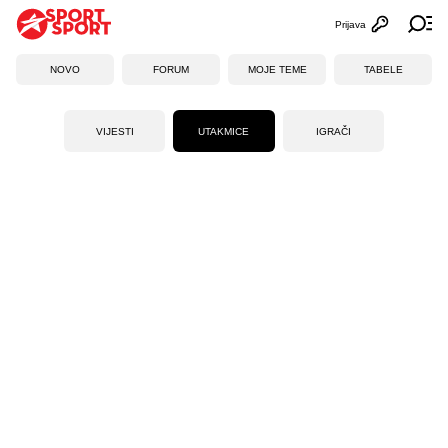
Prijava
Otvori profi
Ot
NOVO
FORUM
MOJE TEME
TABELE
VIJESTI
UTAKMICE
IGRAČI