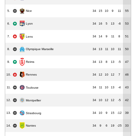
5.
34
15
10
9
11
55
Nice
Lyon
6.
34
16
5
13
-6
53
7.
34
14
9
11
8
51
Lens
Olympique Marseille
8.
34
13
11
10
11
50
9.
34
13
8
13
-5
47
Reims
10.
34
12
10
12
7
46
Rennes
11.
34
11
10
13
-4
43
Toulouse
12.
34
10
12
12
-5
42
Montpellier
13.
34
10
9
15
-12
39
Strasbourg
Nantes
14.
34
9
6
19
-25
33