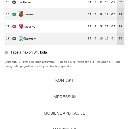
15.
Le Havre
34
7
11
16
-11
32
Lorient
16.
34
7
8
19
-23
29
17.
34
8
5
21
-23
29
Metz FC
18.
34
5
10
19
-34
25
Clermont
Tabela nakon 34. kola
Legenda: U - broj odigranih utakmica, P - pobjede, N - neriješeno, I - Izgubljene, + - broj
postignutih pogodaka, - - broj primljenih pogodaka.
KONTAKT
IMPRESSUM
MOBILNE APLIKACIJE