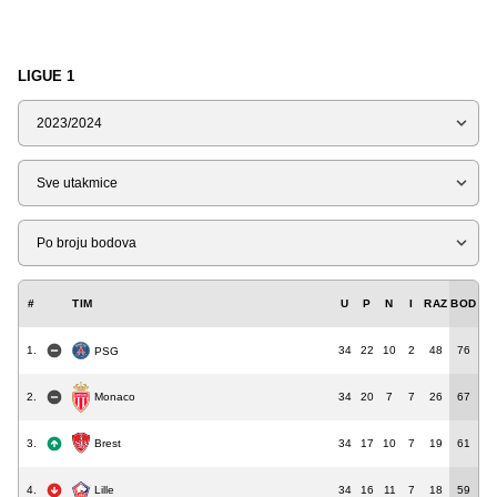
LIGUE 1
Sezona
Tip
Liga
#
TIM
U
P
N
I
RAZ
BOD
1.
34
22
10
2
48
76
PSG
2.
34
20
7
7
26
67
Monaco
3.
34
17
10
7
19
61
Brest
4.
34
16
11
7
18
59
Lille