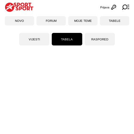
Prijava
Otvori profi
Ot
NOVO
FORUM
MOJE TEME
TABELE
VIJESTI
TABELA
RASPORED