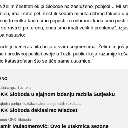
a želim čestitati ekipi Slobode na zasluženoj pobjedi... Mi sm
icu, imali smo pet, šest ili sedam minuta dobrog fokusa u ig
og trenutka kada smo popustili u odbrani i kada smo pustili
se rastrči po terenu, onda smo imali velikih problema", izja
pa nastavio:
bode je večeras bila bolja u svim segmentima. Želim im još 
kao i predivnoj publici ovdje u Tuzli, publici koja razumije koš
bio katastrofalan što se tiče same utakmice."
ANO
lična igra Tuzlaka
KK Sloboda u sjajnom izdanju razbila Sutjesku
jbolja partija Tuzlaka nakon serije loših rezultata
KK Sloboda deklasirao Mladost
rener OKK Sloboda
amir Mulaomerović: Ovo je utakmica sezone