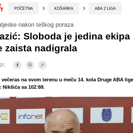
POČETNA
KOŠARKA
ABA 2 LIGA
utjeske nakon teškog poraza
zić: Sloboda je jedina ekipa
e zaista nadigrala
:27,
 večeras na svom terenu u meču 14. kola Druge ABA lige
z Nikšića sa 102:69.