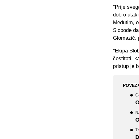
"Prije sveg
dobro utakm
Međutim, on
Slobode da 
Glomazić, 
"Ekipa Slo
čestitati, 
pristup je 
POVEZ
Od
O
Na
O
T
D