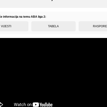
iše informacija na temu ABA liga 2:
VIJESTI
TABELA
RASPOR