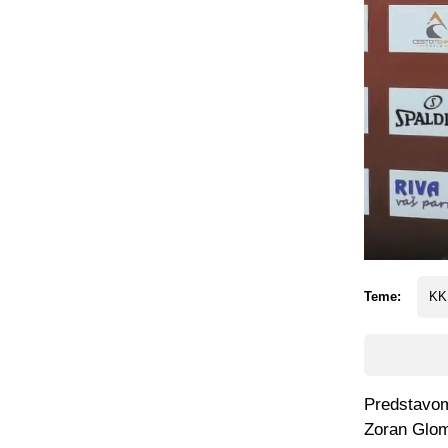
Teme:
KK 
Predstavom 
Zoran Glom