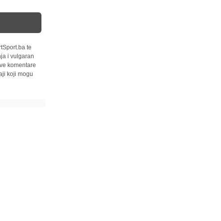
tSport.ba te
ja i vulgaran
 sve komentare
ji koji mogu