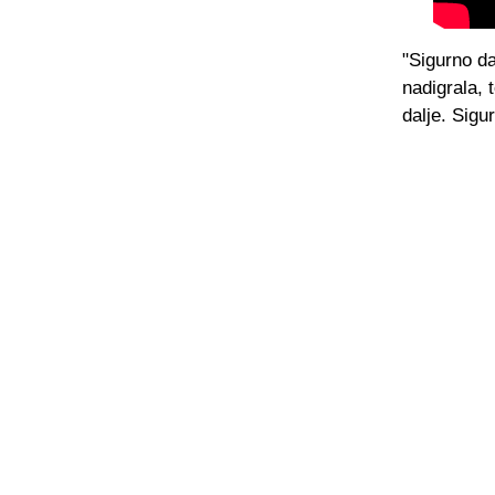
"Sigurno d
nadigrala, 
dalje. Sigu