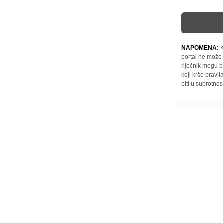
NAPOMENA:
K
portal ne može 
riječnik mogu b
koji krše pravi
biti u suprotnos