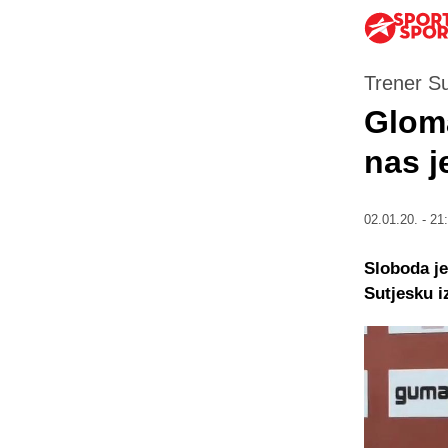
Trener S
Gloma
nas j
02.01.20. - 21
Sloboda je
Sutjesku i