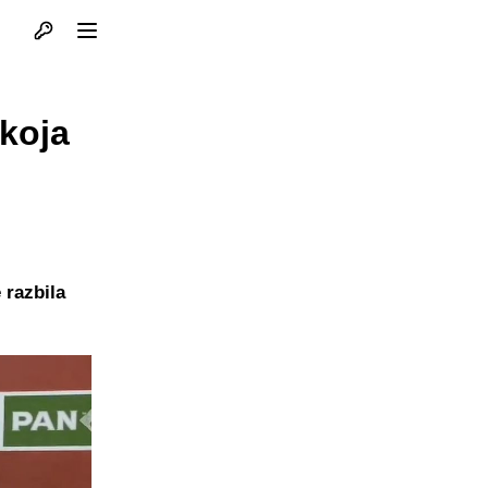
Otvori profil
Otvori meni
 koja
 razbila