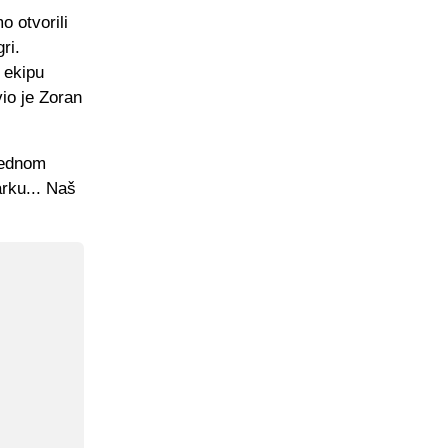
o otvorili
ri.
 ekipu
vio je Zoran
jednom
arku... Naš