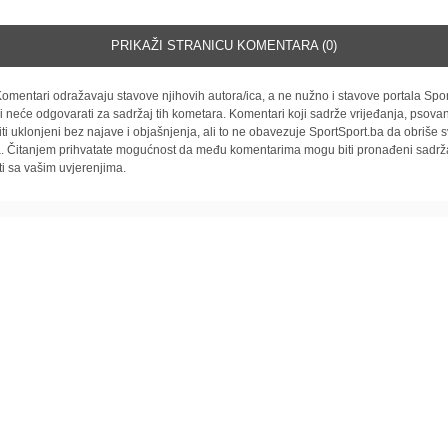
PRIKAŽI STRANICU KOMENTARA (0)
omentari odražavaju stavove njihovih autora/ica, a ne nužno i stavove portala Spor
i neće odgovarati za sadržaj tih kometara. Komentari koji sadrže vrijeđanja, psovan
iti uklonjeni bez najave i objašnjenja, ali to ne obavezuje SportSport.ba da obriše
la. Čitanjem prihvatate mogućnost da među komentarima mogu biti pronađeni sadrža
ti sa vašim uvjerenjima.