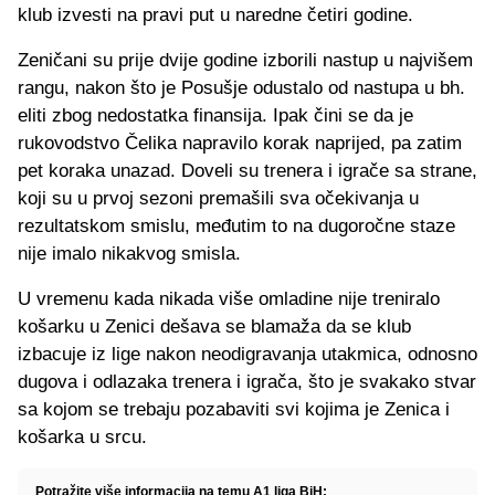
klub izvesti na pravi put u naredne četiri godine.
Zeničani su prije dvije godine izborili nastup u najvišem
rangu, nakon što je Posušje odustalo od nastupa u bh.
eliti zbog nedostatka finansija. Ipak čini se da je
rukovodstvo Čelika napravilo korak naprijed, pa zatim
pet koraka unazad. Doveli su trenera i igrače sa strane,
koji su u prvoj sezoni premašili sva očekivanja u
rezultatskom smislu, međutim to na dugoročne staze
nije imalo nikakvog smisla.
U vremenu kada nikada više omladine nije treniralo
košarku u Zenici dešava se blamaža da se klub
izbacuje iz lige nakon neodigravanja utakmica, odnosno
dugova i odlazaka trenera i igrača, što je svakako stvar
sa kojom se trebaju pozabaviti svi kojima je Zenica i
košarka u srcu.
Potražite više informacija na temu A1 liga BiH: