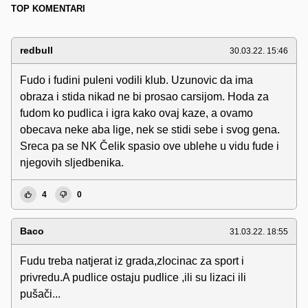
TOP KOMENTARI
redbull
30.03.22. 15:46
Fudo i fudini puleni vodili klub. Uzunovic da ima
obraza i stida nikad ne bi prosao carsijom. Hoda za
fudom ko pudlica i igra kako ovaj kaze, a ovamo
obecava neke aba lige, nek se stidi sebe i svog gena.
Sreca pa se NK Čelik spasio ove ublehe u vidu fude i
njegovih sljedbenika.
4
0
Baco
31.03.22. 18:55
Fudu treba natjerat iz grada,zlocinac za sport i
privredu.A pudlice ostaju pudlice ,ili su lizaci ili
pušači...