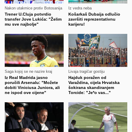
Nakon utakmice protiv Botosanija
Iz vedra neba
Trener U.Cluja potvrdio
Košarkaš Dubaija odlučio
transfer Jove Lukića: "Želim
završiti reprezentativnu
mu sve najbolje"
karijeru!
Saga kojoj se ne nazire kraj
Livaja tragičar gostiju
Iz Real Madrida jasno
Hajduk poražen od
poručili Arsenalu: "Možete
Varaždina, cijela Hrvatska
dobiti Viniciusa Juniora, ali
šokirana skandiranjem
ne ispod ove cijene"
Torcide: "Je*o vas..."