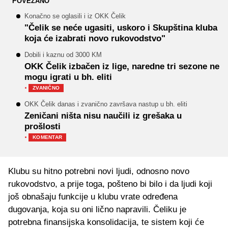
POVEZANO
Konačno se oglasili i iz OKK Čelik
"Čelik se neće ugasiti, uskoro i Skupština kluba
koja će izabrati novo rukovodstvo"
Dobili i kaznu od 3000 KM
OKK Čelik izbačen iz lige, naredne tri sezone ne
mogu igrati u bh. eliti
·
ZVANIČNO
OKK Čelik danas i zvanično završava nastup u bh. eliti
Zeničani ništa nisu naučili iz grešaka u
prošlosti
·
KOMENTAR
Klubu su hitno potrebni novi ljudi, odnosno novo
rukovodstvo, a prije toga, pošteno bi bilo i da ljudi koji
još obnašaju funkcije u klubu vrate određena
dugovanja, koja su oni lično napravili. Čeliku je
potrebna finansijska konsolidacija, te sistem koji će