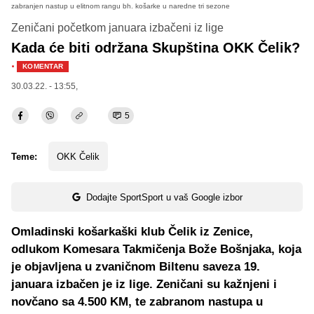
zabranjen nastup u elitnom rangu bh. košarke u naredne tri sezone
Zeničani početkom januara izbačeni iz lige
Kada će biti održana Skupština OKK Čelik?
·
KOMENTAR
30.03.22. - 13:55,
5
Teme:
OKK Čelik
Dodajte SportSport u vaš Google izbor
Omladinski košarkaški klub Čelik iz Zenice,
odlukom Komesara Takmičenja Bože Bošnjaka, koja
je objavljena u zvaničnom Biltenu saveza 19.
januara izbačen je iz lige. Zeničani su kažnjeni i
novčano sa 4.500 KM, te zabranom nastupa u