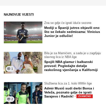
NAJNOVIJE VIJESTI
Zna se gdje će igrati iduće sezone
Mediji u Španiji jutros objavili ono
što se čekalo sedmicama: Vinicius
Junior je odlučio!
Bila je sa Mamićem, a sada je u zagrljaju
slavnog lica iz NBA lige
Spojili NBA glamur i balkanski
provod: Pogledajte detalje
1
raskošnog vjenčanja u Kaliforniji
Službena lica za 1. kolo WWin lige
Admir Musić sudi derbi Borca i
Veleža, poznato gdje će igrati
·
Sarajevo i Radnik!
ZVANIČNO
2