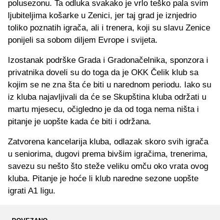
polusezonu. Ta odluka svakako je vrlo teško pala svim
ljubiteljima košarke u Zenici, jer taj grad je iznjedrio
toliko poznatih igrača, ali i trenera, koji su slavu Zenice
ponijeli sa sobom diljem Evrope i svijeta.
Izostanak podrške Grada i Gradonačelnika, sponzora i
privatnika doveli su do toga da je OKK Čelik klub sa
kojim se ne zna šta će biti u narednom periodu. Iako su
iz kluba najavljivali da će se Skupština kluba održati u
martu mjesecu, očigledno je da od toga nema ništa i
pitanje je uopšte kada će biti i održana.
Zatvorena kancelarija kluba, odlazak skoro svih igrača
u seniorima, dugovi prema bivšim igračima, trenerima,
savezu su nešto što steže veliku omču oko vrata ovog
kluba. Pitanje je hoće li klub naredne sezone uopšte
igrati A1 ligu.