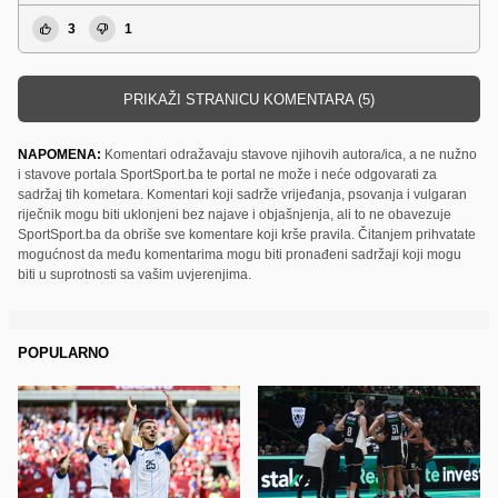
3
1
PRIKAŽI STRANICU KOMENTARA (5)
NAPOMENA:
Komentari odražavaju stavove njihovih autora/ica, a ne nužno
i stavove portala SportSport.ba te portal ne može i neće odgovarati za
sadržaj tih kometara. Komentari koji sadrže vrijeđanja, psovanja i vulgaran
riječnik mogu biti uklonjeni bez najave i objašnjenja, ali to ne obavezuje
SportSport.ba da obriše sve komentare koji krše pravila. Čitanjem prihvatate
mogućnost da među komentarima mogu biti pronađeni sadržaji koji mogu
biti u suprotnosti sa vašim uvjerenjima.
POPULARNO