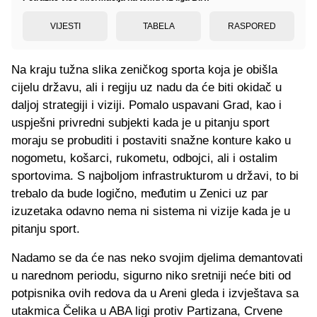
VIJESTI
TABELA
RASPORED
Na kraju tužna slika zeničkog sporta koja je obišla
cijelu državu, ali i regiju uz nadu da će biti okidač u
daljoj strategiji i viziji. Pomalo uspavani Grad, kao i
uspješni privredni subjekti kada je u pitanju sport
moraju se probuditi i postaviti snažne konture kako u
nogometu, košarci, rukometu, odbojci, ali i ostalim
sportovima. S najboljom infrastrukturom u državi, to bi
trebalo da bude logično, međutim u Zenici uz par
izuzetaka odavno nema ni sistema ni vizije kada je u
pitanju sport.
Nadamo se da će nas neko svojim djelima demantovati
u narednom periodu, sigurno niko sretniji neće biti od
potpisnika ovih redova da u Areni gleda i izvještava sa
utakmica Čelika u ABA ligi protiv Partizana, Crvene