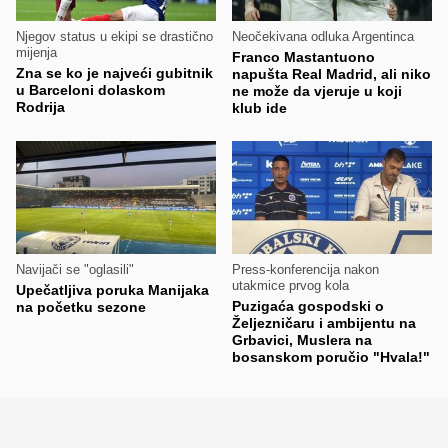
Njegov status u ekipi se drastično
Neočekivana odluka Argentinca
mijenja
Franco Mastantuono
Zna se ko je najveći gubitnik
napušta Real Madrid, ali niko
u Barceloni dolaskom
ne može da vjeruje u koji
Rodrija
klub ide
Navijači se "oglasili"
Press-konferencija nakon
utakmice prvog kola
Upečatljiva poruka Manijaka
Puzigaća gospodski o
na početku sezone
Željezničaru i ambijentu na
Grbavici, Muslera na
bosanskom poručio "Hvala!"