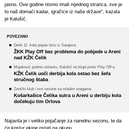
jasno. Ove godine nismo imali nijednog stranca, sve je
to naš domaći kadar, igračice iz naše države", kazala
je Kalušić.
POVEZANO
Derbi 11. kola pripao timu iz Sarajeva
ŽKK Play Off bez problema do pobjede u Areni
nad KŽK Čelik
Mujaković podnio ostavku, Kalušić na klupi protiv Play Off-a
KŽK Čelik uoči derbija kola ostao bez šefa
stručnog štaba
Zenički klub i ove sezone sa mladim snagama
Košarkašice Čelika sutra u Areni u derbiju kola
dočekuju tim Orlova
Najavila je i veliko pojačanje za narednu sezonu, te da
će kostur ekipe ostati na okupu