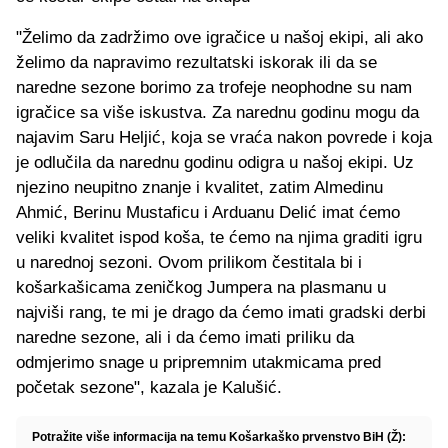
"Želimo da zadržimo ove igračice u našoj ekipi, ali ako
želimo da napravimo rezultatski iskorak ili da se
naredne sezone borimo za trofeje neophodne su nam
igračice sa više iskustva. Za narednu godinu mogu da
najavim Saru Heljić, koja se vraća nakon povrede i koja
je odlučila da narednu godinu odigra u našoj ekipi. Uz
njezino neupitno znanje i kvalitet, zatim Almedinu
Ahmić, Berinu Mustaficu i Arduanu Delić imat ćemo
veliki kvalitet ispod koša, te ćemo na njima graditi igru
u narednoj sezoni. Ovom prilikom čestitala bi i
košarkašicama zeničkog Jumpera na plasmanu u
najviši rang, te mi je drago da ćemo imati gradski derbi
naredne sezone, ali i da ćemo imati priliku da
odmjerimo snage u pripremnim utakmicama pred
početak sezone", kazala je Kalušić.
Potražite više informacija na temu Košarkaško prvenstvo BiH (Ž):