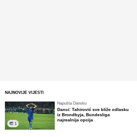
NAJNOVIJE VIJESTI
Napušta Dansku
Danci: Tahirović sve bliže odlasku
iz Brondbyja, Bundesliga
najrealnija opcija
1