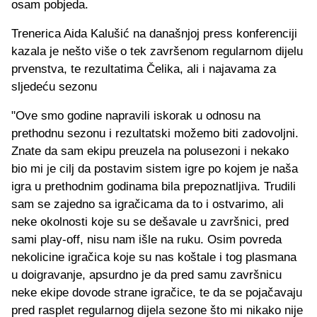
osam pobjeda.
Trenerica Aida Kalušić na današnjoj press konferenciji
kazala je nešto više o tek završenom regularnom dijelu
prvenstva, te rezultatima Čelika, ali i najavama za
sljedeću sezonu
"Ove smo godine napravili iskorak u odnosu na
prethodnu sezonu i rezultatski možemo biti zadovoljni.
Znate da sam ekipu preuzela na polusezoni i nekako
bio mi je cilj da postavim sistem igre po kojem je naša
igra u prethodnim godinama bila prepoznatljiva. Trudili
sam se zajedno sa igračicama da to i ostvarimo, ali
neke okolnosti koje su se dešavale u završnici, pred
sami play-off, nisu nam išle na ruku. Osim povreda
nekolicine igračica koje su nas koštale i tog plasmana
u doigravanje, apsurdno je da pred samu završnicu
neke ekipe dovode strane igračice, te da se pojačavaju
pred rasplet regularnog dijela sezone što mi nikako nije