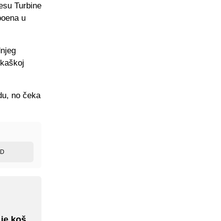
resu Turbine
 poena u
dnjeg
rkaškoj
edu, no čeka
ED
 je koš