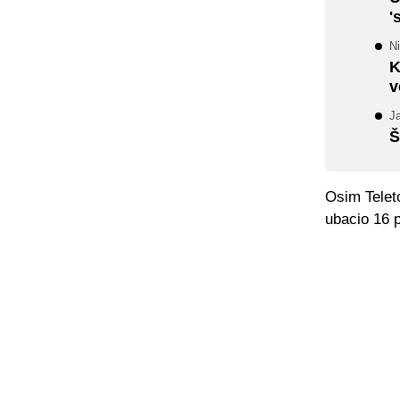
'
Ni
K
v
Ja
Š
Osim Teleto
ubacio 16 