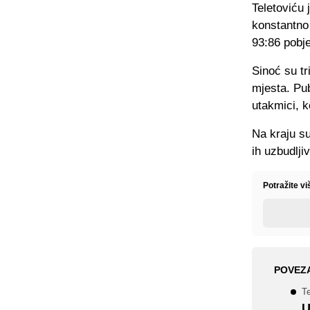
Teletoviću 
konstantno 
93:86 pobj
Sinoć su tr
mjesta. Pub
utakmici, k
Na kraju su
ih uzbudlji
Potražite vi
POVEZ
T
U