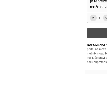
je repreze
može davat
7
NAPOMENA:
K
portal ne može 
riječnik mogu b
koji krše pravi
biti u suprotnos