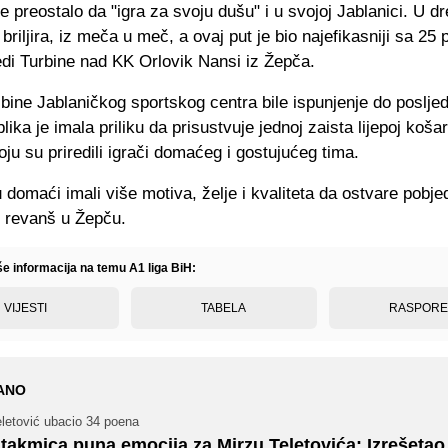
je preostalo da "igra za svoju dušu" i u svojoj Jablanici. U d
briljira, iz meča u meč, a ovaj put je bio najefikasniji sa 25
edi Turbine nad KK Orlovik Nansi iz Žepča.
ibine Jablaničkog sportskog centra bile ispunjenje do poslje
lika je imala priliku da prisustvuje jednoj zaista lijepoj koša
oju su priredili igrači domaćeg i gostujućeg tima.
 domaći imali više motiva, želje i kvaliteta da ostvare pobj
v revanš u Žepču.
še informacija na temu A1 liga BiH:
VIJESTI
TABELA
RASPOR
ANO
eletović ubacio 34 poena
takmica puna emocija za Mirzu Teletovića: Izrešetao