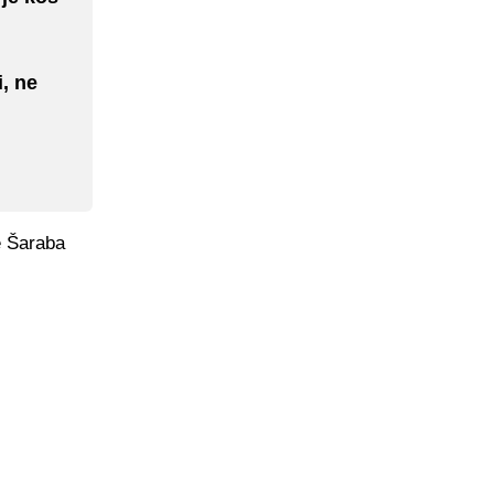
, ne
e Šaraba