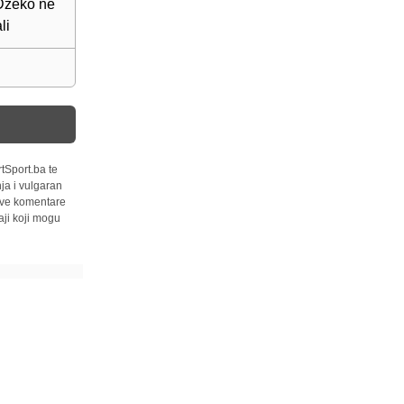
 Džeko ne
li
tSport.ba te
ja i vulgaran
 sve komentare
ji koji mogu