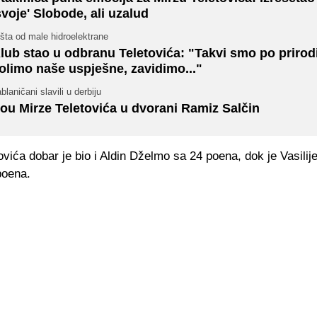
svoje' Slobode, ali uzalud
šta od male hidroelektrane
lub stao u odbranu Teletovića: "Takvi smo po prirodi
olimo naše uspješne, zavidimo..."
blaničani slavili u derbiju
ou Mirze Teletovića u dvorani Ramiz Salčin
vića dobar je bio i Aldin Dželmo sa 24 poena, dok je Vasilij
poena.