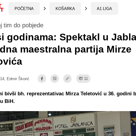
POČETNA
KOŠARKA
A1 LIGA
j tim do pobjede
i godinama: Spektakl u Jablan
edna maestralna partija Mirze
ovića
:14,
Edmir Škorić
11
i bivši bh. reprezentativac Mirza Teletović u 36. godini br
u BiH.