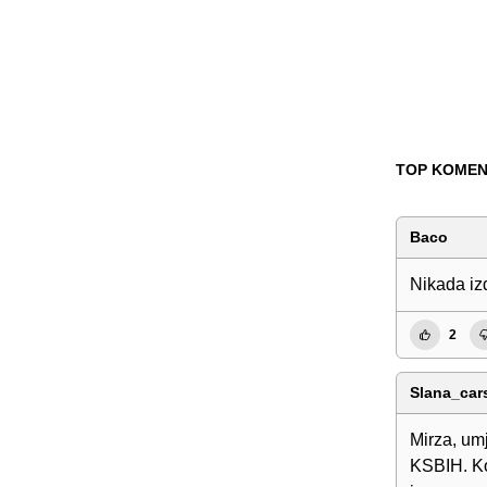
TOP KOMEN
Baco
Nikada iz
2
Slana_cars
Mirza, umj
KSBIH. Ko