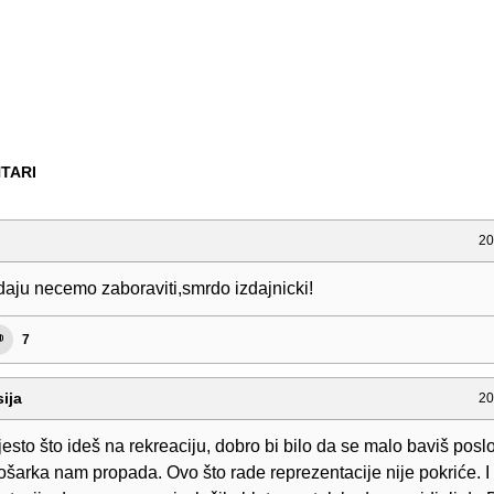
TARI
20
daju necemo zaboraviti,smrdo izdajnicki!
7
ija
20
esto što ideš na rekreaciju, dobro bi bilo da se malo baviš posl
šarka nam propada. Ovo što rade reprezentacije nije pokriće. I