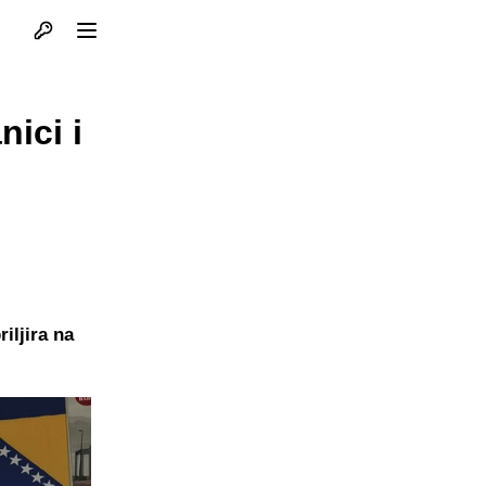
Otvori profil
Otvori meni
ici i
iljira na