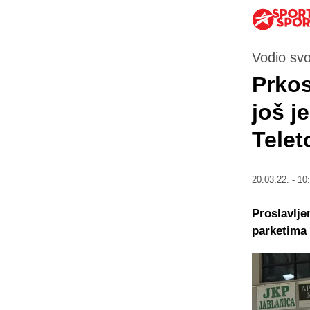
Vodio svo
Prkos
još j
Telet
20.03.22. - 10
Proslavljen
parketima 