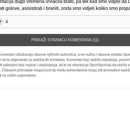
ntacija dugo vremena izvlačila blato, pa tek kad smo vidjeli da
i golove, asisistirati i braniti, onda smo vidjeli koliko smo propa
2
PRIKAŽI STRANICU KOMENTARA (11)
omentari odražavaju stavove njihovih autora/ica, a ne nužno i stavove portala Spor
i neće odgovarati za sadržaj tih kometara. Komentari koji sadrže vrijeđanja, psovan
iti uklonjeni bez najave i objašnjenja, ali to ne obavezuje SportSport.ba da obriše
la. Čitanjem prihvatate mogućnost da među komentarima mogu biti pronađeni sadrža
ti sa vašim uvjerenjima.