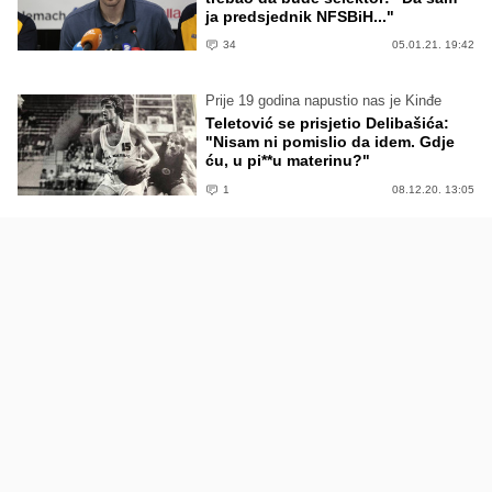
ja predsjednik NFSBiH..."
34
05.01.21. 19:42
Prije 19 godina napustio nas je Kinđe
Teletović se prisjetio Delibašića:
"Nisam ni pomislio da idem. Gdje
ću, u pi**u materinu?"
1
08.12.20. 13:05