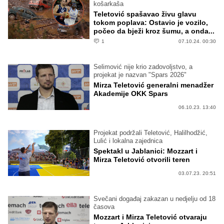
košarkaša
Teletović spašavao živu glavu
tokom poplava: Ostavio je vozilo,
počeo da bježi kroz šumu, a onda...
1
07.10.24. 00:30
Selimović nije krio zadovoljstvo, a
projekat je nazvan "Spars 2026"
Mirza Teletović generalni menadžer
Akademije OKK Spars
06.10.23. 13:40
Projekat podržali Teletović, Halilhodžić,
Lulić i lokalna zajednica
Spektakl u Jablanici: Mozzart i
Mirza Teletović otvorili teren
03.07.23. 20:51
Svečani događaj zakazan u nedjelju od 18
časova
Mozzart i Mirza Teletović otvaraju