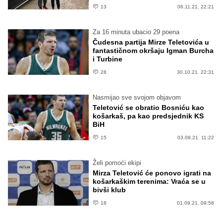
13
06.11.21. 22:21
Za 16 minuta ubacio 29 poena
Čudesna partija Mirze Teletovića u
fantastičnom okršaju Igman Burcha
i Turbine
28
30.10.21. 22:31
Nasmijao sve svojom objavom
Teletović se obratio Bosniću kao
košarkaš, pa kao predsjednik KS
BiH
15
03.09.21. 11:22
Želi pomoći ekipi
Mirza Teletović će ponovo igrati na
košarkaškim terenima: Vraća se u
bivši klub
18
01.09.21. 09:58