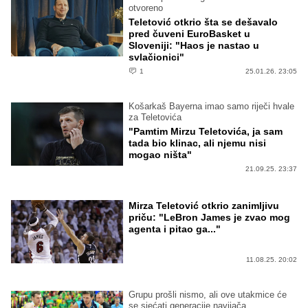
otvoreno
Teletović otkrio šta se dešavalo
pred čuveni EuroBasket u
Sloveniji: "Haos je nastao u
svlačionici"
1
25.01.26. 23:05
Košarkaš Bayerna imao samo riječi hvale
za Teletovića
"Pamtim Mirzu Teletovića, ja sam
tada bio klinac, ali njemu nisi
mogao ništa"
21.09.25. 23:37
Mirza Teletović otkrio zanimljivu
priču: "LeBron James je zvao mog
agenta i pitao ga..."
11.08.25. 20:02
Grupu prošli nismo, ali ove utakmice će
se sjećati generacije navijača