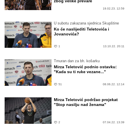
zbog velike prevare
19.02.23. 12:59
U subotu zakazana sjednica Skupštine
Ko će naslijediti Teletovića i
Jovanovića?
1
13.10.22. 20:11
Tmuran dan za bh. košarku
Mirza Teletović podnio ostavku:
"Kada su ti ruke vezane..."
51
08.06.22. 12:14
Mirza Teletović podržao projekat
"Stop nasilju nad ženama"
2
07.04.22. 13:39