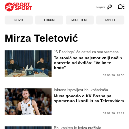
Prijava
Otvori profi
Ot
NOVO
FORUM
MOJE TEME
TABELE
Mirza Teletović
"S Parkinga" će ostati za sva vremena
Teletović se na najemotivniji način
oprostio od Avdića: "Volim te
brate"
03.06.26. 18:55
Iskrena ispovijest bh. košarkaša
Musa govorio o KK Bosna pa
spomenuo i konflikt sa Teletovićem
09.02.26. 12:12
Bh. kapiten je jedva preživio