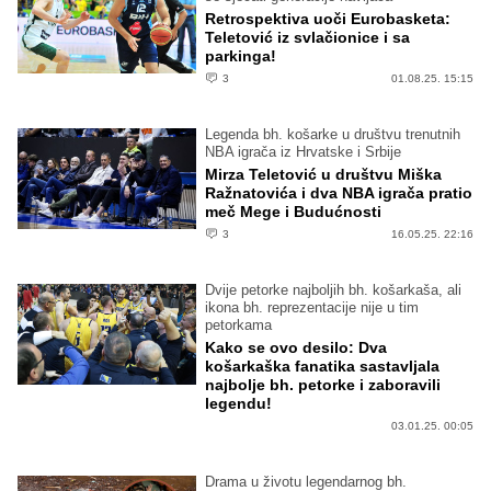
Retrospektiva uoči Eurobasketa:
Teletović iz svlačionice i sa
parkinga!
3
01.08.25. 15:15
Legenda bh. košarke u društvu trenutnih
NBA igrača iz Hrvatske i Srbije
Mirza Teletović u društvu Miška
Ražnatovića i dva NBA igrača pratio
meč Mege i Budućnosti
3
16.05.25. 22:16
Dvije petorke najboljih bh. košarkaša, ali
ikona bh. reprezentacije nije u tim
petorkama
Kako se ovo desilo: Dva
košarkaška fanatika sastavljala
najbolje bh. petorke i zaboravili
legendu!
03.01.25. 00:05
Drama u životu legendarnog bh.