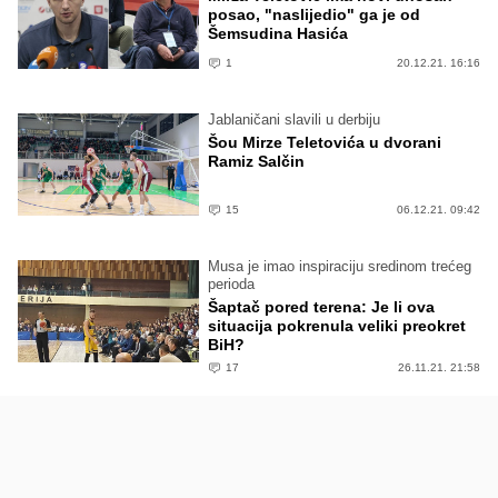
posao, "naslijedio" ga je od
Šemsudina Hasića
1
20.12.21. 16:16
Jablaničani slavili u derbiju
Šou Mirze Teletovića u dvorani
Ramiz Salčin
15
06.12.21. 09:42
Musa je imao inspiraciju sredinom trećeg
perioda
Šaptač pored terena: Je li ova
situacija pokrenula veliki preokret
BiH?
17
26.11.21. 21:58