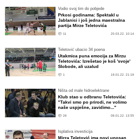
Vodio svoj tim do pobjede
Prkosi godinama: Spektakl u
Jablanici i još jedna maestralna
partija Mirze Teletovića
11
20.03.22. 10:14
Teletović ubacio 34 poena
Utakmica puna emocija za Mirzu
Teletovića: Izrešetao je koš 'svoje'
Slobode, ali uzalud
1
19.01.22. 21:19
Ništa od male hidroelektrane
Klub stao u odbranu Teletovića:
"Takvi smo po prirodi, ne volimo
naše uspješne, zavidimo..."
26
08.01.22. 13:55
Isplativa investicija
Mirza Teletović ima novi unosan