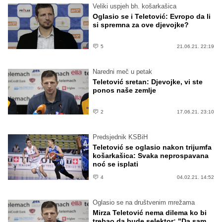
Veliki uspjeh bh. košarkašica
Oglasio se i Teletović: Evropo da li
si spremna za ove djevojke?
5
21.06.21. 22:19
Naredni meč u petak
Teletović sretan: Djevojke, vi ste
ponos naše zemlje
2
17.06.21. 23:10
Predsjednik KSBiH
Teletović se oglasio nakon trijumfa
košarkašica: Svaka neprospavana
noć se isplati
4
04.02.21. 14:52
Oglasio se na društvenim mrežama
Mirza Teletović nema dilema ko bi
trebao da bude selektor: "Da sam