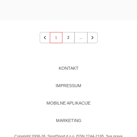
1
2
...
Previous
Next
KONTAKT
IMPRESSUM
MOBILNE APLIKACIJE
MARKETING
Copyright 2008-26. SportSport d.o.o. ISSN 2744-2195. Sva prava