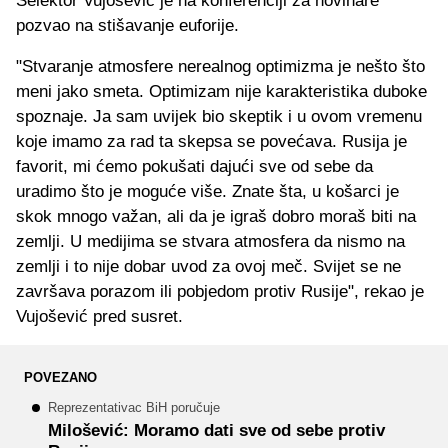
Selektor Vujošević je na konferenciji za novinare
pozvao na stišavanje euforije.
"Stvaranje atmosfere nerealnog optimizma je nešto što
meni jako smeta. Optimizam nije karakteristika duboke
spoznaje. Ja sam uvijek bio skeptik i u ovom vremenu
koje imamo za rad ta skepsa se povećava. Rusija je
favorit, mi ćemo pokušati dajući sve od sebe da
uradimo što je moguće više. Znate šta, u košarci je
skok mnogo važan, ali da je igraš dobro moraš biti na
zemlji. U medijima se stvara atmosfera da nismo na
zemlji i to nije dobar uvod za ovoj meč. Svijet se ne
završava porazom ili pobjedom protiv Rusije", rekao je
Vujošević pred susret.
POVEZANO
Reprezentativac BiH poručuje
Milošević: Moramo dati sve od sebe protiv