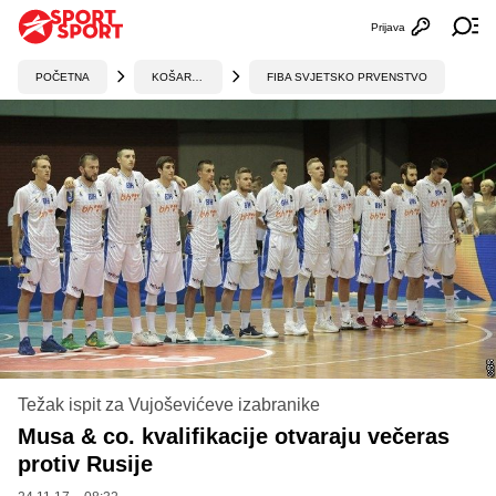
Prijava
Otvori profi
Ot
POČETNA
KOŠARKA
FIBA SVJETSKO PRVENSTVO
Težak ispit za Vujoševićeve izabranike
Musa & co. kvalifikacije otvaraju večeras
protiv Rusije