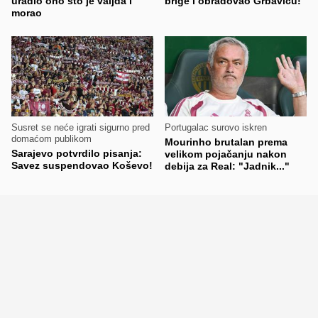
uradio ono što je valjda i
brige i obradovao Grbavicu!
morao
Susret se neće igrati sigurno pred
Portugalac surovo iskren
domaćom publikom
Mourinho brutalan prema
Sarajevo potvrdilo pisanja:
velikom pojačanju nakon
Savez suspendovao Koševo!
debija za Real: "Jadnik..."