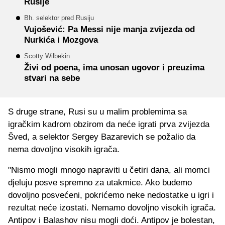
Rusije
Bh. selektor pred Rusiju
Vujošević: Pa Messi nije manja zvijezda od
Nurkića i Mozgova
Scotty Wilbekin
Živi od poena, ima unosan ugovor i preuzima
stvari na sebe
S druge strane, Rusi su u malim problemima sa
igračkim kadrom obzirom da neće igrati prva zvijezda
Šved, a selektor Sergey Bazarevich se požalio da
nema dovoljno visokih igrača.
"Nismo mogli mnogo napraviti u četiri dana, ali momci
djeluju posve spremno za utakmice. Ako budemo
dovoljno posvećeni, pokrićemo neke nedostatke u igri i
rezultat neće izostati. Nemamo dovoljno visokih igrača.
Antipov i Balashov nisu mogli doći. Antipov je bolestan,