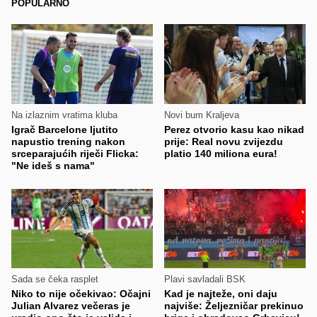
POPULARNO
Na izlaznim vratima kluba
Novi bum Kraljeva
Igrač Barcelone ljutito
Perez otvorio kasu kao nikad
napustio trening nakon
prije: Real novu zvijezdu
srceparajućih riječi Flicka:
platio 140 miliona eura!
"Ne ideš s nama"
Sada se čeka rasplet
Plavi savladali BSK
Niko to nije očekivao: Očajni
Kad je najteže, oni daju
Julian Alvarez večeras je
najviše: Željezničar prekinuo