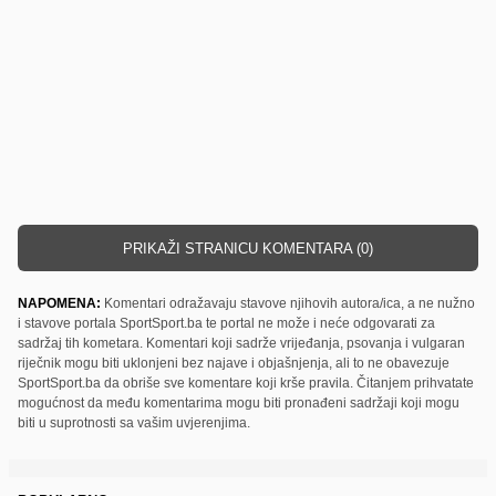
PRIKAŽI STRANICU KOMENTARA (0)
NAPOMENA:
Komentari odražavaju stavove njihovih autora/ica, a ne nužno
i stavove portala SportSport.ba te portal ne može i neće odgovarati za
sadržaj tih kometara. Komentari koji sadrže vrijeđanja, psovanja i vulgaran
riječnik mogu biti uklonjeni bez najave i objašnjenja, ali to ne obavezuje
SportSport.ba da obriše sve komentare koji krše pravila. Čitanjem prihvatate
mogućnost da među komentarima mogu biti pronađeni sadržaji koji mogu
biti u suprotnosti sa vašim uvjerenjima.