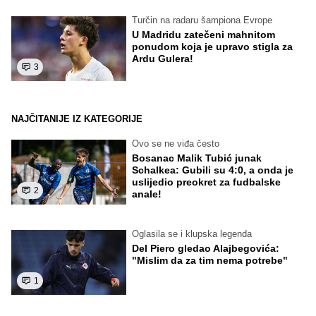
Turčin na radaru šampiona Evrope
U Madridu zatečeni mahnitom
ponudom koja je upravo stigla za
Ardu Gulera!
3
NAJČITANIJE IZ KATEGORIJE
Ovo se ne viđa često
Bosanac Malik Tubić junak
Schalkea: Gubili su 4:0, a onda je
uslijedio preokret za fudbalske
2
anale!
Oglasila se i klupska legenda
Del Piero gledao Alajbegovića:
"Mislim da za tim nema potrebe"
1