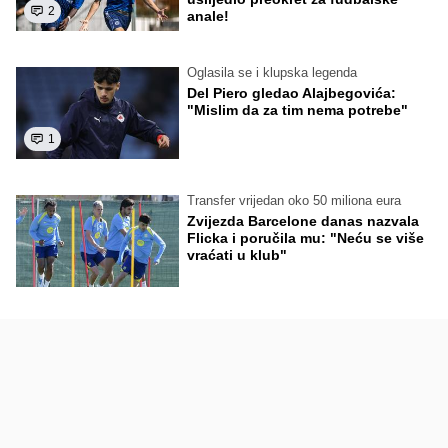
2
anale!
Oglasila se i klupska legenda
Del Piero gledao Alajbegovića:
"Mislim da za tim nema potrebe"
1
Transfer vrijedan oko 50 miliona eura
Zvijezda Barcelone danas nazvala
Flicka i poručila mu: "Neću se više
vraćati u klub"