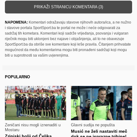
PRIKAŽI STRANICU KOMENTARA (3)
NAPOMENA:
Komentari odražavaju stavove njihovih autora/ica, a ne nužno
i stavove portala SportSport.ba te portal ne može i neće odgovarati za
sadržaj tih kometara. Komentari koji sadrže vrijeđanja, psovanja i vulgaran
riječnik mogu biti uklonjeni bez najave i objašnjenja, ali to ne obavezuje
SportSport.ba da obriše sve komentare koji krše pravila. Čitanjem prihvatate
mogućnost da među komentarima mogu biti pronađeni sadržaji koji mogu
biti u suprotnosti sa vašim uvjerenjima.
POPULARNO
Zeničani nisu mogli iznenaditi u
Glavni sudija ne popušta
Mostaru
Musić ne želi nastaviti meč
Zrinjski bolji od Čelika
dok se ne isprazne tribine!