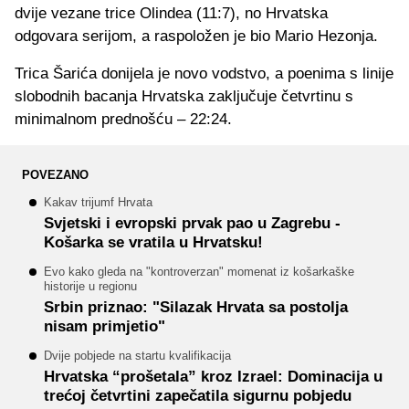
dvije vezane trice Olindea (11:7), no Hrvatska
odgovara serijom, a raspoložen je bio Mario Hezonja.
Trica Šarića donijela je novo vodstvo, a poenima s linije
slobodnih bacanja Hrvatska zaključuje četvrtinu s
minimalnom prednošću – 22:24.
POVEZANO
Kakav trijumf Hrvata
Svjetski i evropski prvak pao u Zagrebu -
Košarka se vratila u Hrvatsku!
Evo kako gleda na "kontroverzan" momenat iz košarkaške
historije u regionu
Srbin priznao: "Silazak Hrvata sa postolja
nisam primjetio"
Dvije pobjede na startu kvalifikacija
Hrvatska “prošetala” kroz Izrael: Dominacija u
trećoj četvrtini zapečatila sigurnu pobjedu