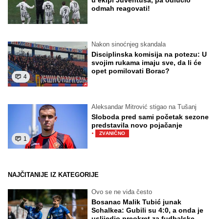
odmah reagovati!
Nakon sinoćnjeg skandala
Disciplinska komisija na potezu: U
svojim rukama imaju sve, da li će
opet pomilovati Borac?
4
Aleksandar Mitrović stigao na Tušanj
Sloboda pred sami početak sezone
predstavila novo pojačanje
·
ZVANIČNO
1
NAJČITANIJE IZ KATEGORIJE
Ovo se ne viđa često
Bosanac Malik Tubić junak
Schalkea: Gubili su 4:0, a onda je
uslijedio preokret za fudbalske