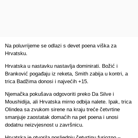
Na poluvrijeme se odlazi s devet poena viška za
Hrvatsku.
Hrvatska u nastavku nastavlja dominirati. Božić i
Branković pogađaju iz reketa, Smith zabija u kontri, a
trica Badžima donosi i najvećih +15.
Njemačka pokušava odgovoriti preko Da Silve i
Moushidija, ali Hrvatska mirno odbija nalete. Ipak, trica
Olindea sa zvukom sirene na kraju treće četvrtine
smanjuje zaostatak domaćih na pet poena i unosi
dodatnu neizvjesnost u završnicu.
Hrvatska je otvorila posljednju četvrtinu furiozno –