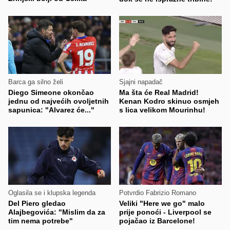
Barca ga silno želi
Sjajni napadač
Diego Simeone okončao
Ma šta će Real Madrid!
jednu od najvećih ovoljetnih
Kenan Kodro skinuo osmjeh
sapunica: "Alvarez će..."
s lica velikom Mourinhu!
Oglasila se i klupska legenda
Potvrdio Fabrizio Romano
Del Piero gledao
Veliki "Here we go" malo
Alajbegovića: "Mislim da za
prije ponoći - Liverpool se
tim nema potrebe"
pojačao iz Barcelone!