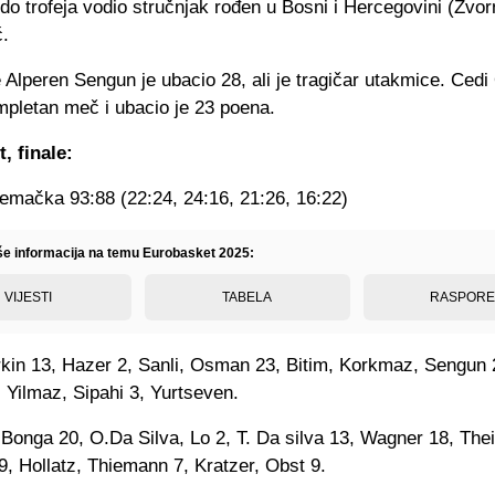
do trofeja vodio stručnjak rođen u Bosni i Hercegovini (Zvorn
ć.
Alperen Sengun je ubacio 28, ali je tragičar utakmice. Ced
mpletan meč i ubacio je 23 poena.
, finale:
jemačka 93:88 (22:24, 24:16, 21:26, 16:22)
iše informacija na temu Eurobasket 2025:
VIJESTI
TABELA
RASPOR
rkin 13, Hazer 2, Sanli, Osman 23, Bitim, Korkmaz, Sengun
 Yilmaz, Sipahi 3, Yurtseven.
Bonga 20, O.Da Silva, Lo 2, T. Da silva 13, Wagner 18, Thei
, Hollatz, Thiemann 7, Kratzer, Obst 9.