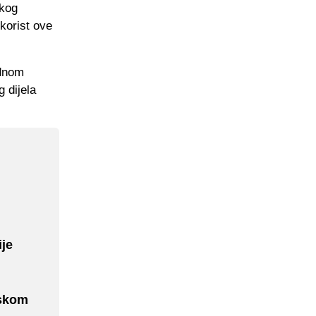
ikog
korist ove
ednom
 dijela
ije
rskom