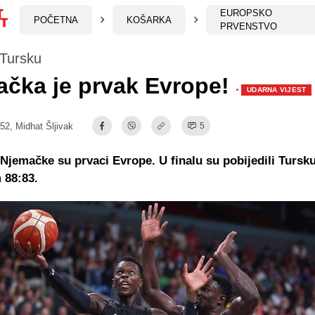
EUROPSKO
POČETNA
KOŠARKA
PRVENSTVO
i Tursku
čka je prvak Evrope!
·
UDARNA VIJEST
:52,
Midhat Šljivak
5
Njemačke su prvaci Evrope. U finalu su pobijedili Tursk
 88:83.