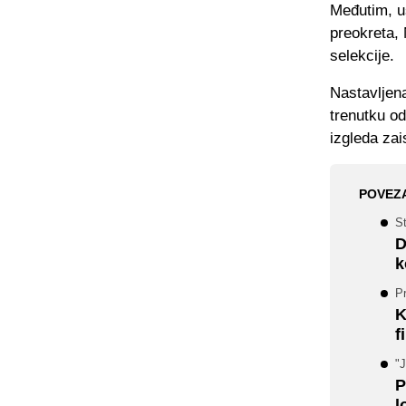
Međutim, us
preokreta,
selekcije.
Nastavljen
trenutku od
izgleda za
POVEZ
St
D
k
Pr
K
f
"
P
l