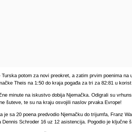
je Turska potom za novi preokret, a zatim prvim poenima na 
ačke Theis na 1:50 do kraja pogađa za tri za 82:81 u koris
čne minute na iskustvo dobija Njemačka. Odigrali su vrhunsk
e šuteve, te su na kraju osvojili naslov prvaka Evrope!
a je sa 20 poena predvodio Njemačku do trijumfa, Franz Wa
 Dennis Schroder 16 uz 12 asistencija. Pogodio je ključne š