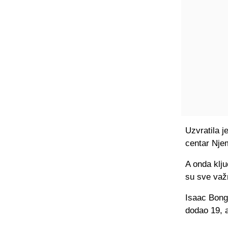
Uzvratila 
centar Njem
A onda klju
su sve važn
Isaac Bong
dodao 19, a