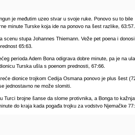
ngun je međutim uzeo stvar u svoje ruke. Ponovo su to bile
ne minute Turske koja ide na ponovo na šest razlike, 63:57.
a scenu stupa Johannes Thiemann. Veže pet poena i donos
prednost 65:63.
rećeg perioda Adem Bona odigrava dobre minute, pa je na ul
dionicu Turska ušla s poenom prednosti, 67:66.
reće dionice trojkom Cedija Osmana ponovo je plus šest (72:
e jednostavno ne može slomiti.
su Turci brojne šanse da slome protivnika, a Bonga to kažnj
 minute do kraja kada pogađa trojku za vodstvo Njemačke 77