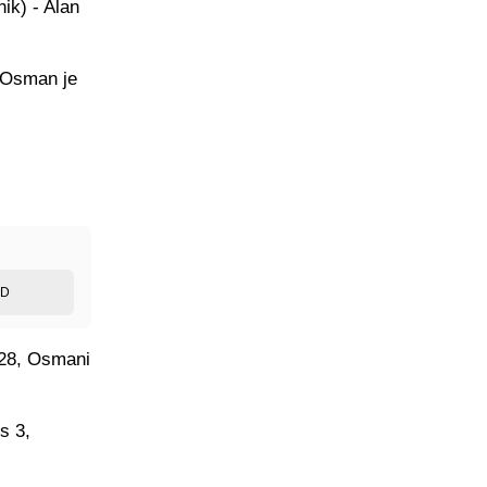
ik) - Alan
i Osman je
ED
 28, Osmani
s 3,