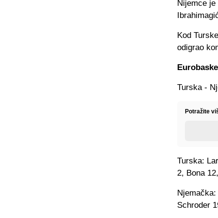
Nijemce je 
Ibrahimagi
Kod Turske 
odigrao ko
Eurobasket
Turska - N
Potražite v
Turska: La
2, Bona 12,
Njemačka: 
Schroder 19