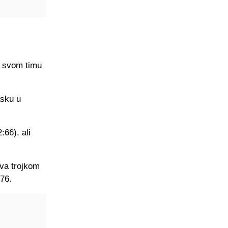
i svom timu
asku u
66), ali
ava trojkom
:76.