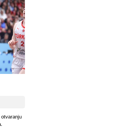
 otvaranju
a.