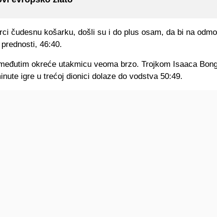
urci čudesnu košarku, došli su i do plus osam, da bi na odmor
prednosti, 46:40.
eđutim okreće utakmicu veoma brzo. Trojkom Isaaca Bon
minute igre u trećoj dionici dolaze do vodstva 50:49.