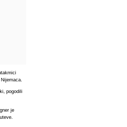
utakmici
t Nijemaca.
i, pogodili
gner je
uteve.