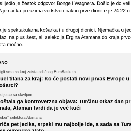
lijedio je žestok odgovor Bonge i Wagnera. Došlo je do vel
 Njemačka preuzima vodstvo i nakon prve dionice je 24:22 u 
a je spektakularna košarka i u drugoj dionici. Njemačka u j
lazi na plus šest, ali selekcija Ergina Atamana do kraja prvog
ista moćno.
ANO
igli smo na kraj zaista odličnog EuroBasketa
uel titana za kraj: Ko će postati novi prvak Evrope u
ošarci?
etjerao sa slavljem
oštala ga kontroverzna objava: Turčinu otkaz dan pr
inala, Ataman tvrdi da je već kući
Joker" selektora Atamana
riča pet jezika, srpski mu najbolje ide, a sada sa Tu
ovi evropsko zlato