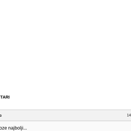
TARI
c
14
oze najbolji...