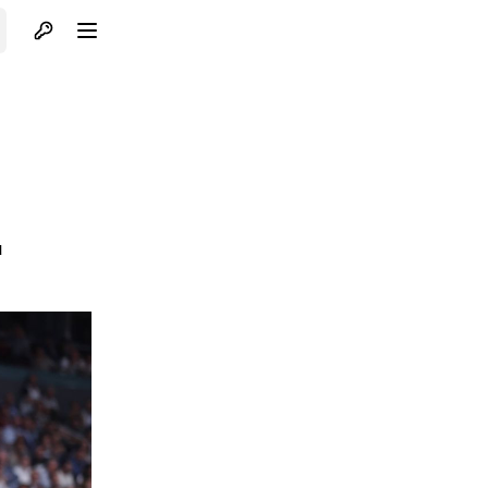
Otvori profil
Otvori meni
u