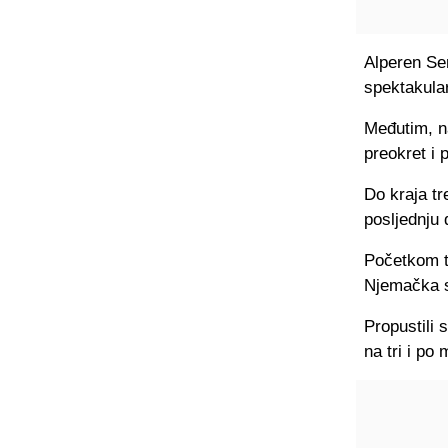
Alperen Se
spektakular
Međutim, n
preokret i 
Do kraja t
posljednju 
Početkom t
Njemačka s
Propustili 
na tri i po