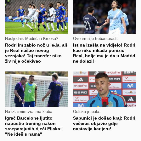
Nasljednik Modrića i Kroosa?
Ovo im nije trebao uraditi
Rodri im zabio nož u leđa, ali
Istina izašla na vidjelo! Rodri
je Real našao novog
kao niko nikada ponizio
veznjaka! Taj transfer niko
Real, bolje mu je da u Madrid
živ nije očekivao
ne dolazi!
Na izlaznim vratima kluba
Odluka je pala
Igrač Barcelone ljutito
Sapunici je došao kraj: Rodri
napustio trening nakon
večeras objavio gdje
srceparajućih riječi Flicka:
nastavlja karijeru!
"Ne ideš s nama"