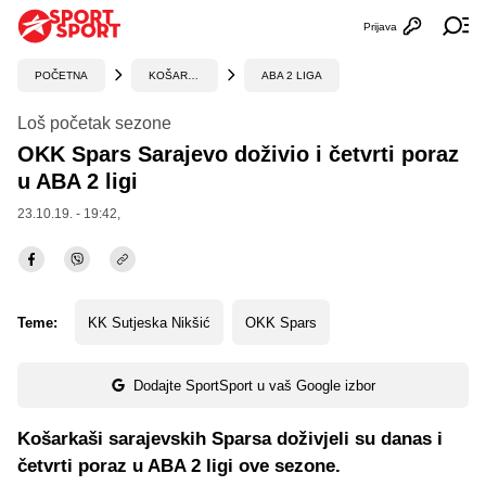
Prijava
Otvori profi
Ot
POČETNA
KOŠARKA
ABA 2 LIGA
Loš početak sezone
OKK Spars Sarajevo doživio i četvrti poraz
u ABA 2 ligi
23.10.19. - 19:42,
Teme:
KK Sutjeska Nikšić
OKK Spars
Dodajte SportSport u vaš Google izbor
Košarkaši sarajevskih Sparsa doživjeli su danas i
četvrti poraz u ABA 2 ligi ove sezone.