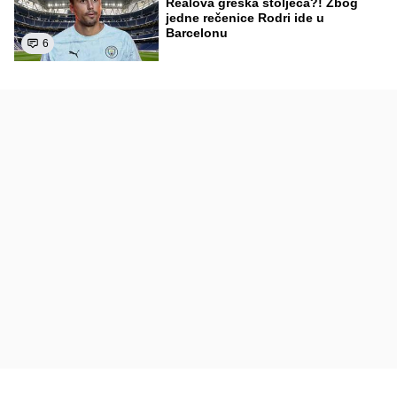
Realova greška stoljeća?! Zbog
jedne rečenice Rodri ide u
Barcelonu
6