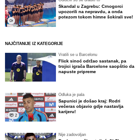
Skandal u Zagrebu: Crnogorci
upozorili na nepravdu, a onda
potezom tokom himne šokirali sve!
NAJČITANIJE IZ KATEGORIJE
Vratili se u Barcelonu
Flick sinoć održao sastanak, pa
trojici igrača Barcelone saopštio da
napuste pripreme
Odluka je pala
Sapunici je došao kraj: Rodri
večeras objavio gdje nastavlja
karijeru!
2
Nije zadovoljan