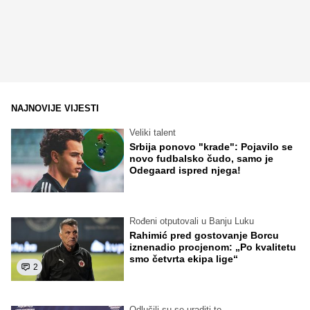
NAJNOVIJE VIJESTI
Veliki talent
Srbija ponovo "krade": Pojavilo se
novo fudbalsko čudo, samo je
Odegaard ispred njega!
Rođeni otputovali u Banju Luku
Rahimić pred gostovanje Borcu
iznenadio procjenom: „Po kvalitetu
smo četvrta ekipa lige“
2
Odlučili su se uraditi to