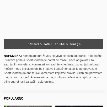
PRIKAŽI STRANICU KOMENTARA (0)
NAPOMENA:
Komentari odražavaju stavove njihovih autora/ica, a ne nužno
i stavove portala SportSport.ba te portal ne može i neće odgovarati za
sadržaj tih kometara. Komentari koji sadrže vrijeđanja, psovanja i vulgaran
riječnik mogu biti uklonjeni bez najave i objašnjenja, ali to ne obavezuje
SportSport.ba da obriše sve komentare koji krše pravila. Čitanjem prihvatate
mogućnost da među komentarima mogu biti pronađeni sadržaji koji mogu
biti u suprotnosti sa vašim uvjerenjima.
POPULARNO