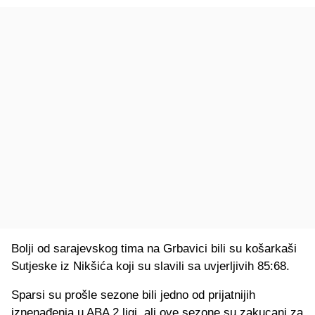
Bolji od sarajevskog tima na Grbavici bili su košarkaši
Sutjeske iz Nikšića koji su slavili sa uvjerljivih 85:68.
Sparsi su prošle sezone bili jedno od prijatnijih
iznenađenja u ABA 2 ligi, ali ove sezone su zakucani za