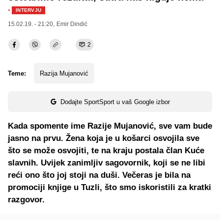
·
INTERVJU
15.02.19. - 21:20,
Emir Dindić
2
Teme:
Razija Mujanović
Dodajte SportSport u vaš Google izbor
Kada spomente ime Razije Mujanović, sve vam bude
jasno na prvu. Žena koja je u košarci osvojila sve
što se može osvojiti, te na kraju postala član Kuće
slavnih. Uvijek zanimljiv sagovornik, koji se ne libi
reći ono što joj stoji na duši. Večeras je bila na
promociji knjige u Tuzli, što smo iskoristili za kratki
razgovor.