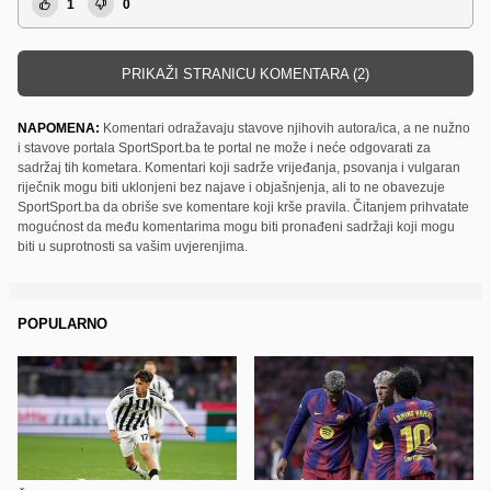
1
0
PRIKAŽI STRANICU KOMENTARA (2)
NAPOMENA:
Komentari odražavaju stavove njihovih autora/ica, a ne nužno
i stavove portala SportSport.ba te portal ne može i neće odgovarati za
sadržaj tih kometara. Komentari koji sadrže vrijeđanja, psovanja i vulgaran
riječnik mogu biti uklonjeni bez najave i objašnjenja, ali to ne obavezuje
SportSport.ba da obriše sve komentare koji krše pravila. Čitanjem prihvatate
mogućnost da među komentarima mogu biti pronađeni sadržaji koji mogu
biti u suprotnosti sa vašim uvjerenjima.
POPULARNO