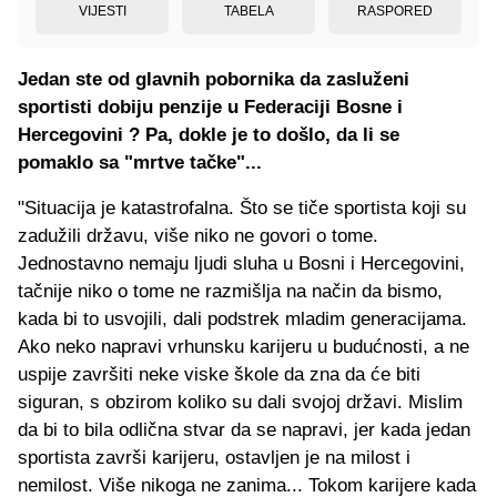
VIJESTI
TABELA
RASPORED
Jedan ste od glavnih pobornika da zasluženi
sportisti dobiju penzije u Federaciji Bosne i
Hercegovini ? Pa, dokle je to došlo, da li se
pomaklo sa "mrtve tačke"...
"Situacija je katastrofalna. Što se tiče sportista koji su
zadužili državu, više niko ne govori o tome.
Jednostavno nemaju ljudi sluha u Bosni i Hercegovini,
tačnije niko o tome ne razmišlja na način da bismo,
kada bi to usvojili, dali podstrek mladim generacijama.
Ako neko napravi vrhunsku karijeru u budućnosti, a ne
uspije završiti neke viske škole da zna da će biti
siguran, s obzirom koliko su dali svojoj državi. Mislim
da bi to bila odlična stvar da se napravi, jer kada jedan
sportista završi karijeru, ostavljen je na milost i
nemilost. Više nikoga ne zanima... Tokom karijere kada