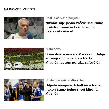
NAJNOVIJE VIJESTI
Real je ostvario pobjedu
Nikome nije jasno zašto! Mourinho
brutalno ponizio Ferencvaros
nakon utakmice!
Ništa novo
Sramotne scene na Marakani: Delije
koreografijom veličale Ratka
Mladića, potom poruka za Vučića
5
Unatoč porazu od Atalante
Hiljade navijača Schalkea u transu
nakon samo jedne riječi Mirona
Muslića