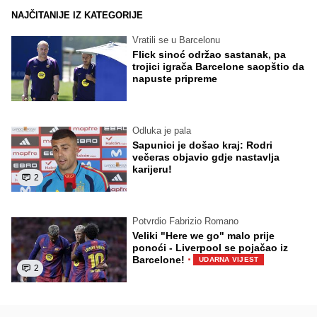
NAJČITANIJE IZ KATEGORIJE
Vratili se u Barcelonu
Flick sinoć održao sastanak, pa
trojici igrača Barcelone saopštio da
napuste pripreme
Odluka je pala
Sapunici je došao kraj: Rodri
večeras objavio gdje nastavlja
karijeru!
2
Potvrdio Fabrizio Romano
Veliki "Here we go" malo prije
ponoći - Liverpool se pojačao iz
·
Barcelone!
UDARNA VIJEST
2