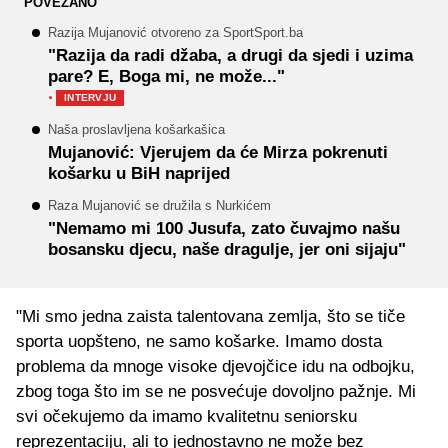
POVEZANO
Razija Mujanović otvoreno za SportSport.ba
"Razija da radi džaba, a drugi da sjedi i uzima
pare? E, Boga mi, ne može..."
·
INTERVJU
Naša proslavljena košarkašica
Mujanović: Vjerujem da će Mirza pokrenuti
košarku u BiH naprijed
Raza Mujanović se družila s Nurkićem
"Nemamo mi 100 Jusufa, zato čuvajmo našu
bosansku djecu, naše dragulje, jer oni sijaju"
"Mi smo jedna zaista talentovana zemlja, što se tiče
sporta uopšteno, ne samo košarke. Imamo dosta
problema da mnoge visoke djevojčice idu na odbojku,
zbog toga što im se ne posvećuje dovoljno pažnje. Mi
svi očekujemo da imamo kvalitetnu seniorsku
reprezentaciju, ali to jednostavno ne može bez