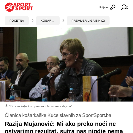
Prijava
Otvori profi
Ot
POČETNA
KOŠARKA
PREMIJER LIGA BIH (Ž)
"Država šalje lošu poruku mladim naraštajima"
Članica košarkaške Kuće slavnih za SportSport.ba
Razija Mujanović: Mi ako preko noći ne
ostvarimo rezultat, sutra nas nigdje nema