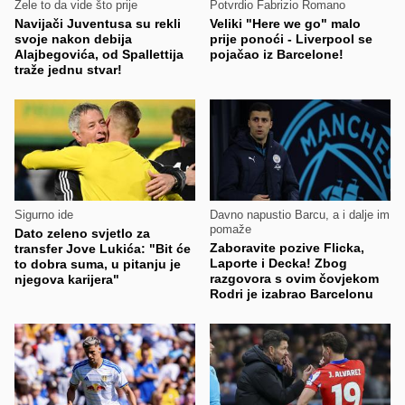
Žele to da vide što prije
Potvrdio Fabrizio Romano
Navijači Juventusa su rekli
Veliki "Here we go" malo
svoje nakon debija
prije ponoći - Liverpool se
Alajbegovića, od Spallettija
pojačao iz Barcelone!
traže jednu stvar!
Sigurno ide
Davno napustio Barcu, a i dalje im
pomaže
Dato zeleno svjetlo za
Zaboravite pozive Flicka,
transfer Jove Lukića: "Bit će
Laporte i Decka! Zbog
to dobra suma, u pitanju je
razgovora s ovim čovjekom
njegova karijera"
Rodri je izabrao Barcelonu