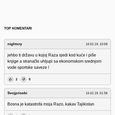
TOP KOMENTARI
nightcry
16.02.19. 10:09
jehbo ti državu u kojoj Raza sjedi kod kuće i piše
knjige a stranački uhljupi sa ekonomskom srednjom
vode sportske saveze !
2
0
Svojprisebi
16.02.19. 01:58
Bosna je katastrofa moja Razo, kakav Tajikistan