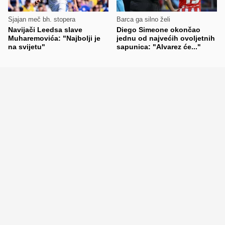
Sjajan meč bh. stopera
Barca ga silno želi
Navijači Leedsa slave
Diego Simeone okončao
Muharemovića: "Najbolji je
jednu od najvećih ovoljetnih
na svijetu"
sapunica: "Alvarez će..."