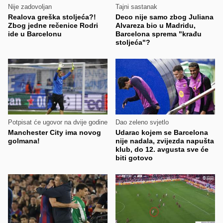
Nije zadovoljan
Tajni sastanak
Realova greška stoljeća?!
Deco nije samo zbog Juliana
Zbog jedne rečenice Rodri
Alvareza bio u Madridu,
ide u Barcelonu
Barcelona sprema "krađu
stoljeća"?
Potpisat će ugovor na dvije godine
Dao zeleno svjetlo
Manchester City ima novog
Udarac kojem se Barcelona
golmana!
nije nadala, zvijezda napušta
klub, do 12. avgusta sve će
biti gotovo