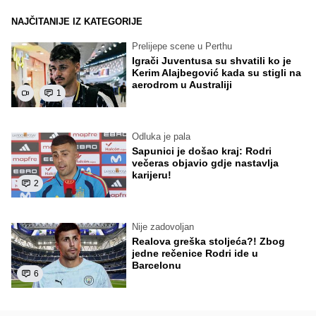
NAJČITANIJE IZ KATEGORIJE
Prelijepe scene u Perthu
Igrači Juventusa su shvatili ko je
Kerim Alajbegović kada su stigli na
aerodrom u Australiji
1
Odluka je pala
Sapunici je došao kraj: Rodri
večeras objavio gdje nastavlja
karijeru!
2
Nije zadovoljan
Realova greška stoljeća?! Zbog
jedne rečenice Rodri ide u
Barcelonu
6