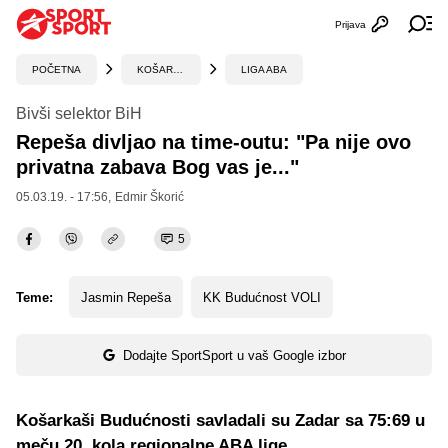
Prijava
Otvori profi
Ot
POČETNA
KOŠARKA
LIGA ABA
Bivši selektor BiH
Repeša divljao na time-outu: "Pa nije ovo
privatna zabava Bog vas je..."
05.03.19. - 17:56,
Edmir Škorić
5
Teme:
Jasmin Repeša
KK Budućnost VOLI
Dodajte SportSport u vaš Google izbor
Košarkaši Budućnosti savladali su Zadar sa 75:69 u
meču 20. kola regionalne ABA lige.