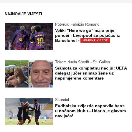
NAJNOVIJE VIJESTI
Potvrdio Fabrizio Romano
Veliki "Here we go" malo prije
ponoći - Liverpool se pojačao iz
·
Barcelone!
UDARNA VIJEST
Tokom duela Sheriff - St. Gallen
Sramota za kompletnu naciju: UEFA
delegat jučer snimao žene uz
neprimjerene komentare
Skandal
Fudbalska zvijezda napravila haos
u noćnom klubu - Udario je glavom
navijača!