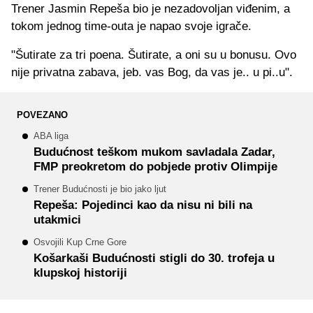
Trener Jasmin Repeša bio je nezadovoljan viđenim, a
tokom jednog time-outa je napao svoje igrače.
"Šutirate za tri poena. Šutirate, a oni su u bonusu. Ovo
nije privatna zabava, jeb. vas Bog, da vas je.. u pi..u".
POVEZANO
ABA liga
Budućnost teškom mukom savladala Zadar,
FMP preokretom do pobjede protiv Olimpije
Trener Budućnosti je bio jako ljut
Repeša: Pojedinci kao da nisu ni bili na
utakmici
Osvojili Kup Crne Gore
Košarkaši Budućnosti stigli do 30. trofeja u
klupskoj historiji