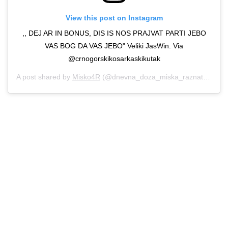
View this post on Instagram
,, DEJ AR IN BONUS, DIS IS NOS PRAJVAT PARTI JEBO
VAS BOG DA VAS JEBO" Veliki JasWin. Via
@crnogorskikosarkaskikutak
A post shared by
Misko4R
(@dnevna_doza_miska_raznatovica) on