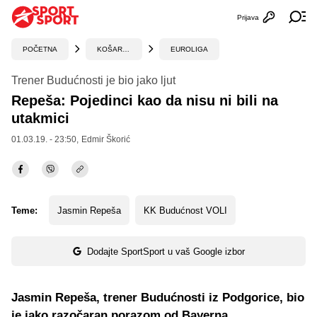
Prijava
Otvori profi
Ot
POČETNA
KOŠARKA
EUROLIGA
Trener Budućnosti je bio jako ljut
Repeša: Pojedinci kao da nisu ni bili na
utakmici
01.03.19. - 23:50,
Edmir Škorić
Teme:
Jasmin Repeša
KK Budućnost VOLI
Dodajte SportSport u vaš Google izbor
Jasmin Repeša, trener Budućnosti iz Podgorice, bio
je jako razočaran porazom od Bayerna.