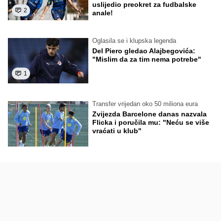
uslijedio preokret za fudbalske
2
anale!
Oglasila se i klupska legenda
Del Piero gledao Alajbegovića:
"Mislim da za tim nema potrebe"
1
Transfer vrijedan oko 50 miliona eura
Zvijezda Barcelone danas nazvala
Flicka i poručila mu: "Neću se više
vraćati u klub"