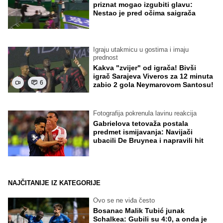
priznat mogao izgubiti glavu:
Nestao je pred očima saigrača
Igraju utakmicu u gostima i imaju
prednost
Kakva "zvijer" od igrača! Bivši
igrač Sarajeva Viveros za 12 minuta
6
zabio 2 gola Neymarovom Santosu!
Fotografija pokrenula lavinu reakcija
Gabrielova tetovaža postala
predmet ismijavanja: Navijači
ubacili De Bruynea i napravili hit
NAJČITANIJE IZ KATEGORIJE
Ovo se ne viđa često
Bosanac Malik Tubić junak
Schalkea: Gubili su 4:0, a onda je