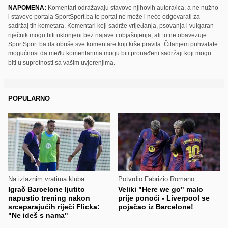
NAPOMENA:
Komentari odražavaju stavove njihovih autora/ica, a ne nužno
i stavove portala SportSport.ba te portal ne može i neće odgovarati za
sadržaj tih kometara. Komentari koji sadrže vrijeđanja, psovanja i vulgaran
riječnik mogu biti uklonjeni bez najave i objašnjenja, ali to ne obavezuje
SportSport.ba da obriše sve komentare koji krše pravila. Čitanjem prihvatate
mogućnost da među komentarima mogu biti pronađeni sadržaji koji mogu
biti u suprotnosti sa vašim uvjerenjima.
POPULARNO
Na izlaznim vratima kluba
Potvrdio Fabrizio Romano
Igrač Barcelone ljutito
Veliki "Here we go" malo
napustio trening nakon
prije ponoći - Liverpool se
srceparajućih riječi Flicka:
pojačao iz Barcelone!
"Ne ideš s nama"