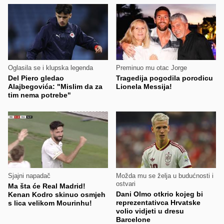
Oglasila se i klupska legenda
Preminuo mu otac Jorge
Del Piero gledao
Tragedija pogodila porodicu
Alajbegovića: "Mislim da za
Lionela Messija!
tim nema potrebe"
Sjajni napadač
Možda mu se želja u budućnosti i
ostvari
Ma šta će Real Madrid!
Dani Olmo otkrio kojeg bi
Kenan Kodro skinuo osmjeh
reprezentativca Hrvatske
s lica velikom Mourinhu!
volio vidjeti u dresu
Barcelone