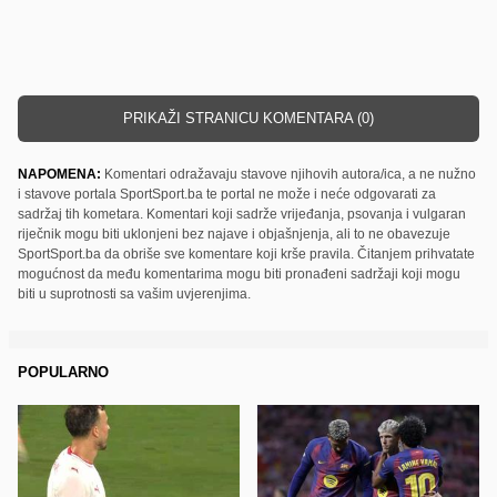
PRIKAŽI STRANICU KOMENTARA (0)
NAPOMENA:
Komentari odražavaju stavove njihovih autora/ica, a ne nužno
i stavove portala SportSport.ba te portal ne može i neće odgovarati za
sadržaj tih kometara. Komentari koji sadrže vrijeđanja, psovanja i vulgaran
riječnik mogu biti uklonjeni bez najave i objašnjenja, ali to ne obavezuje
SportSport.ba da obriše sve komentare koji krše pravila. Čitanjem prihvatate
mogućnost da među komentarima mogu biti pronađeni sadržaji koji mogu
biti u suprotnosti sa vašim uvjerenjima.
POPULARNO