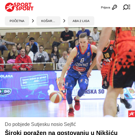
Prijava
Otvori profi
Ot
POČETNA
KOŠARKA
ABA 2 LIGA
Do pobjede Sutjesku nosio Sejfić
Široki poražen na gostovanju u Nikšiću