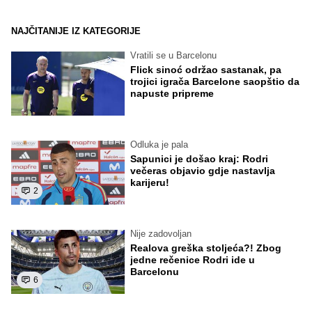
NAJČITANIJE IZ KATEGORIJE
Vratili se u Barcelonu
Flick sinoć održao sastanak, pa
trojici igrača Barcelone saopštio da
napuste pripreme
Odluka je pala
Sapunici je došao kraj: Rodri
večeras objavio gdje nastavlja
karijeru!
2
Nije zadovoljan
Realova greška stoljeća?! Zbog
jedne rečenice Rodri ide u
Barcelonu
6