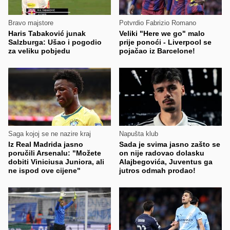
Bravo majstore
Potvrdio Fabrizio Romano
Haris Tabaković junak
Veliki "Here we go" malo
Salzburga: Ušao i pogodio
prije ponoći - Liverpool se
za veliku pobjedu
pojačao iz Barcelone!
Saga kojoj se ne nazire kraj
Napušta klub
Iz Real Madrida jasno
Sada je svima jasno zašto se
poručili Arsenalu: "Možete
on nije radovao dolasku
dobiti Viniciusa Juniora, ali
Alajbegovića, Juventus ga
ne ispod ove cijene"
jutros odmah prodao!