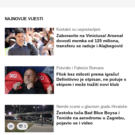
NAJNOVIJE VIJESTI
Kontakti su uspostavljeni
Zaboravite na Viniciusa! Arsenal
dovodi momka od 125 miliona,
transferu se raduje i Alajbegović
Potvrdio i Fabrizio Romano
Flick bez milosti prema igraču!
Definitivno je otpisan, ne putuje s
ekipom i može tražiti novi klub
Nemile scene u glavnom gradu Hrvatske
Žestoka tuča Bad Blue Boysa i
Torcide na aerodromu u Zagrebu,
pojavio se i video
1