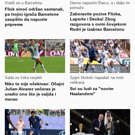
Vratili se u Barcelonu
Davno napustio Barcu, a i dalje im
pomaže
Flick sinoć održao sastanak,
Zaboravite pozive Flicka,
pa trojici igrača Barcelone
Laporte i Decka! Zbog
saopštio da napuste
razgovora s ovim čovjekom
pripreme
Rodri je izabrao Barcelonu
Sada se čeka rasplet
Sjajni škotski napadač na meti
velikana
Niko to nije očekivao: Očajni
Svi su ludi za "novim
Julian Alvarez večeras je
Haalandom"
uradio ono što je valjda i
morao