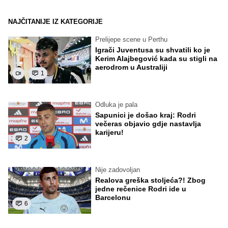
NAJČITANIJE IZ KATEGORIJE
Prelijepe scene u Perthu
Igrači Juventusa su shvatili ko je
Kerim Alajbegović kada su stigli na
aerodrom u Australiji
1
Odluka je pala
Sapunici je došao kraj: Rodri
večeras objavio gdje nastavlja
karijeru!
2
Nije zadovoljan
Realova greška stoljeća?! Zbog
jedne rečenice Rodri ide u
Barcelonu
6