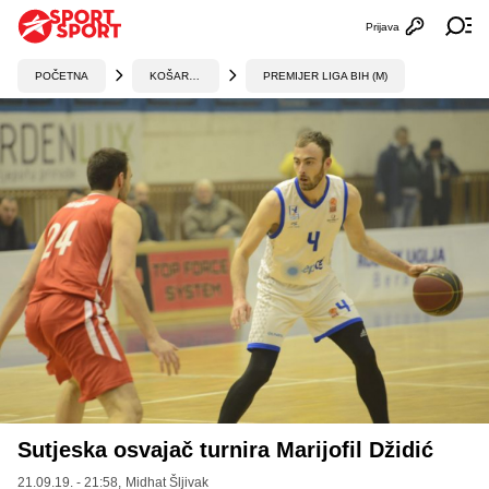
Prijava
Otvori profi
Ot
POČETNA
KOŠARKA
PREMIJER LIGA BIH (M)
Sutjeska osvajač turnira Marijofil Džidić
21.09.19. - 21:58,
Midhat Šljivak