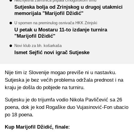
Neizvjesna završnica pripala crnogorskom timu
Sutjeska bolja od Zrinjskog u drugoj utakmici
memorijala "Marijofil Džidić"
U spomen na preminulog osnivača HKK Zrinjski
U petak u Mostaru 11-to izdanje turnira
"Marijofil Džidić"
Novi klub za bh. košarkaša
Ismet Sejfić novi igrač Sutjeske
Nije tim iz Slovenije mogao previše ni u nastavku.
Sutjeska je bez većih problema održala prednost i na
kraju je došla do pobjede na turniru.
Sutjesku je do trijumfa vodio Nikola Pavličević sa 26
poena, dok je kod Rogaške duo Vujasinović-Fon ubacio
po 18 poena.
Kup Marijofil Džidić, finale: