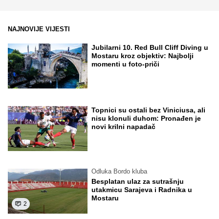
NAJNOVIJE VIJESTI
Jubilarni 10. Red Bull Cliff Diving u
Mostaru kroz objektiv: Najbolji
momenti u foto-priči
Topnici su ostali bez Viniciusa, ali
nisu klonuli duhom: Pronađen je
novi krilni napadač
Odluka Bordo kluba
Besplatan ulaz za sutrašnju
utakmicu Sarajeva i Radnika u
Mostaru
2