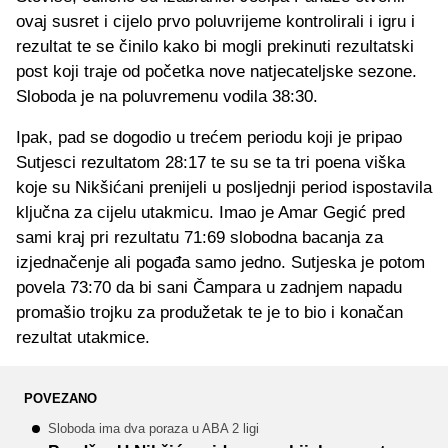
ovaj susret i cijelo prvo poluvrijeme kontrolirali i igru i
rezultat te se činilo kako bi mogli prekinuti rezultatski
post koji traje od početka nove natjecateljske sezone.
Sloboda je na poluvremenu vodila 38:30.
Ipak, pad se dogodio u trećem periodu koji je pripao
Sutjesci rezultatom 28:17 te su se ta tri poena viška
koje su Nikšićani prenijeli u posljednji period ispostavila
ključna za cijelu utakmicu. Imao je Amar Gegić pred
sami kraj pri rezultatu 71:69 slobodna bacanja za
izjednačenje ali pogađa samo jedno. Sutjeska je potom
povela 73:70 da bi sani Čampara u zadnjem napadu
promašio trojku za produžetak te je to bio i konačan
rezultat utakmice.
POVEZANO
Sloboda ima dva poraza u ABA 2 ligi