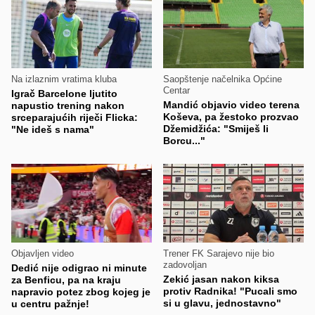
Na izlaznim vratima kluba
Saopštenje načelnika Općine
Centar
Igrač Barcelone ljutito
Mandić objavio video terena
napustio trening nakon
Koševa, pa žestoko prozvao
srceparajućih riječi Flicka:
Džemidžića: "Smiješ li
"Ne ideš s nama"
Borcu..."
Objavljen video
Trener FK Sarajevo nije bio
zadovoljan
Dedić nije odigrao ni minute
Zekić jasan nakon kiksa
za Benficu, pa na kraju
protiv Radnika! "Pucali smo
napravio potez zbog kojeg je
si u glavu, jednostavno"
u centru pažnje!