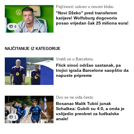
Pejčinović uskoro u novom klubu
"Novi Džeko" pred transferom
karijere! Wolfsburg dogovorio
posao vrijedan čak 25 miliona eura!
4
NAJČITANIJE IZ KATEGORIJE
Vratili se u Barcelonu
Flick sinoć održao sastanak, pa
trojici igrača Barcelone saopštio da
napuste pripreme
Ovo se ne viđa često
Bosanac Malik Tubić junak
Schalkea: Gubili su 4:0, a onda je
uslijedio preokret za fudbalske
1
anale!