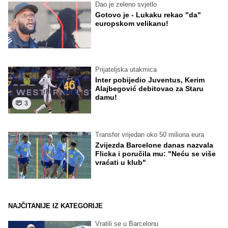
Dao je zeleno svjetlo
Gotovo je - Lukaku rekao "da"
europskom velikanu!
Prijateljska utakmica
Inter pobijedio Juventus, Kerim
Alajbegović debitovao za Staru
damu!
3
Transfer vrijedan oko 50 miliona eura
Zvijezda Barcelone danas nazvala
Flicka i poručila mu: "Neću se više
vraćati u klub"
NAJČITANIJE IZ KATEGORIJE
Vratili se u Barcelonu