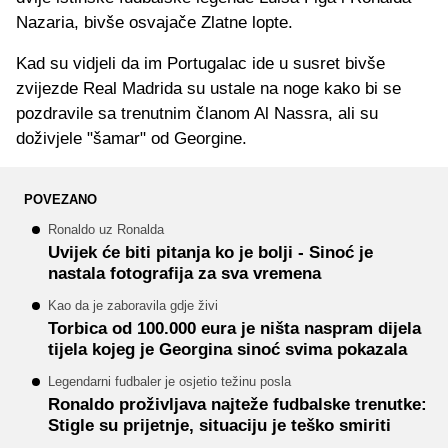
Nazaria, bivše osvajače Zlatne lopte.
Kad su vidjeli da im Portugalac ide u susret bivše
zvijezde Real Madrida su ustale na noge kako bi se
pozdravile sa trenutnim članom Al Nassra, ali su
doživjele "šamar" od Georgine.
POVEZANO
Ronaldo uz Ronalda
Uvijek će biti pitanja ko je bolji - Sinoć je
nastala fotografija za sva vremena
Kao da je zaboravila gdje živi
Torbica od 100.000 eura je ništa naspram dijela
tijela kojeg je Georgina sinoć svima pokazala
Legendarni fudbaler je osjetio težinu posla
Ronaldo proživljava najteže fudbalske trenutke:
Stigle su prijetnje, situaciju je teško smiriti