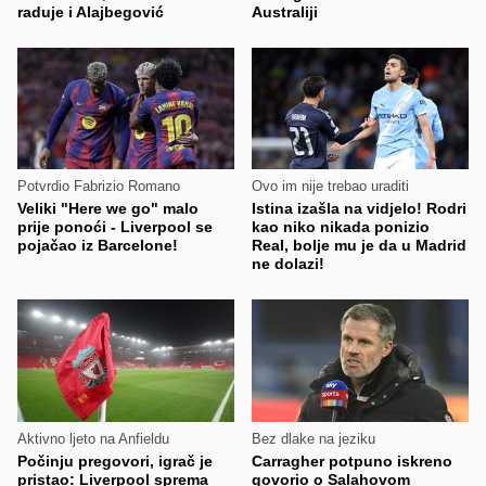
raduje i Alajbegović
Australiji
Potvrdio Fabrizio Romano
Ovo im nije trebao uraditi
Veliki "Here we go" malo
Istina izašla na vidjelo! Rodri
prije ponoći - Liverpool se
kao niko nikada ponizio
pojačao iz Barcelone!
Real, bolje mu je da u Madrid
ne dolazi!
Aktivno ljeto na Anfieldu
Bez dlake na jeziku
Počinju pregovori, igrač je
Carragher potpuno iskreno
pristao: Liverpool sprema
govorio o Salahovom