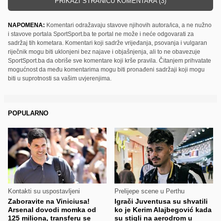
PRIKAŽI STRANICU KOMENTARA (3)
NAPOMENA:
Komentari odražavaju stavove njihovih autora/ica, a ne nužno
i stavove portala SportSport.ba te portal ne može i neće odgovarati za
sadržaj tih kometara. Komentari koji sadrže vrijeđanja, psovanja i vulgaran
riječnik mogu biti uklonjeni bez najave i objašnjenja, ali to ne obavezuje
SportSport.ba da obriše sve komentare koji krše pravila. Čitanjem prihvatate
mogućnost da među komentarima mogu biti pronađeni sadržaji koji mogu
biti u suprotnosti sa vašim uvjerenjima.
POPULARNO
Kontakti su uspostavljeni
Prelijepe scene u Perthu
Zaboravite na Viniciusa!
Igrači Juventusa su shvatili
Arsenal dovodi momka od
ko je Kerim Alajbegović kada
125 miliona, transferu se
su stigli na aerodrom u