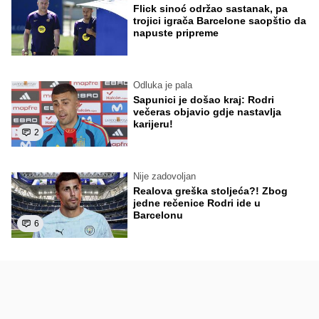
Flick sinoć održao sastanak, pa
trojici igrača Barcelone saopštio da
napuste pripreme
Odluka je pala
Sapunici je došao kraj: Rodri
večeras objavio gdje nastavlja
karijeru!
2
Nije zadovoljan
Realova greška stoljeća?! Zbog
jedne rečenice Rodri ide u
Barcelonu
6