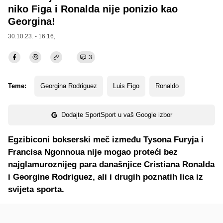
niko Figa i Ronalda nije ponizio kao
Georgina!
30.10.23. - 16:16,
3
Teme:
Georgina Rodriguez
Luis Figo
Ronaldo
Dodajte SportSport u vaš Google izbor
Egzibiconi bokserski meč između Tysona Furyja i
Francisa Ngonnoua nije mogao proteći bez
najglamuroznijeg para današnjice Cristiana Ronalda
i Georgine Rodriguez, ali i drugih poznatih lica iz
svijeta sporta.