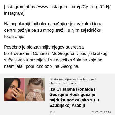
[instagram]https://www.instagram.com/p/Cy_picgt0Td/[/
instagram]
Najpopularniji fudbaler današnjice je svakako bio u
centru pažnje pa su mnogi tražili s njim zajedničku
fotografiju.
Posebno je bio zanimljiv njegov susret sa
kontroverznim Conorom McGregorom, poslije kratkog
sučeljavanja razmijenili su nekoliko šala na koje se
nasmijala i poprilčno ozbiljna Georgina.
Dosta neizvjesnosti je bilo pred
glamuroznim parom
Iza Cristiana Ronalda i
Georgine Rodriguez je
najduža noć otkako su u
Saudijskoj Arabiji
2
03.05.23. 15:26