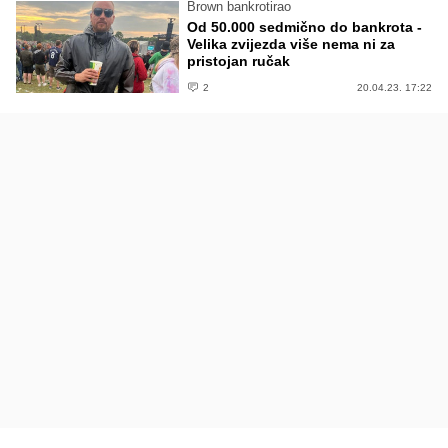
Brown bankrotirao
Od 50.000 sedmično do bankrota -
Velika zvijezda više nema ni za
pristojan ručak
2
20.04.23. 17:22