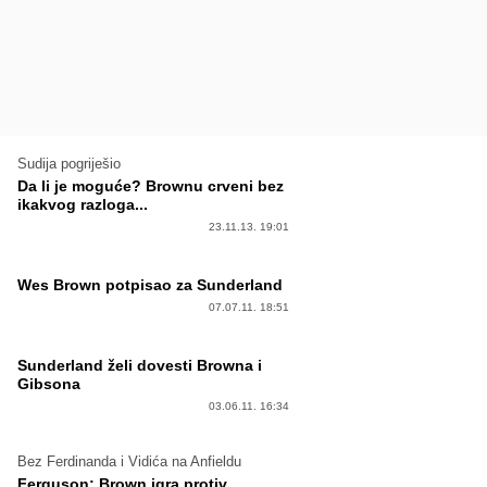
Sudija pogriješio
Da li je moguće? Brownu crveni bez
ikakvog razloga...
23.11.13. 19:01
Wes Brown potpisao za Sunderland
07.07.11. 18:51
Sunderland želi dovesti Browna i
Gibsona
03.06.11. 16:34
Bez Ferdinanda i Vidića na Anfieldu
Ferguson: Brown igra protiv