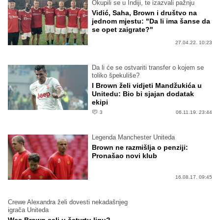
Okupili se u Indiji, te izazvali pažnju
Vidić, Saha, Brown i društvo na
jednom mjestu: "Da li ima šanse da
se opet zaigrate?"
27.04.22. 10:23
Da li će se ostvariti transfer o kojem se
toliko špekuliše?
I Brown želi vidjeti Mandžukića u
Unitedu: Bio bi sjajan dodatak
ekipi
3
06.11.19. 23:44
Legenda Manchester Uniteda
Brown ne razmišlja o penziji:
Pronašao novi klub
16.08.17. 09:45
Crewe Alexandra želi dovesti nekadašnjeg
igrača Uniteda
Wes Brown seli u četvrtu ligu?