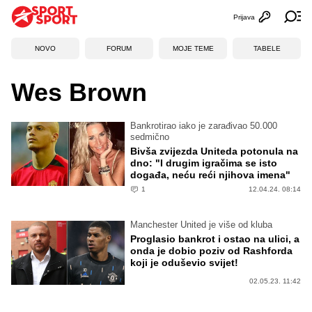
Prijava
Otvori profi
Ot
NOVO
FORUM
MOJE TEME
TABELE
Wes Brown
Bankrotirao iako je zarađivao 50.000
sedmično
Bivša zvijezda Uniteda potonula na
dno: "I drugim igračima se isto
događa, neću reći njihova imena"
1
12.04.24. 08:14
Manchester United je više od kluba
Proglasio bankrot i ostao na ulici, a
onda je dobio poziv od Rashforda
koji je oduševio svijet!
02.05.23. 11:42