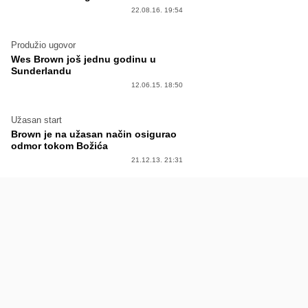
22.08.16. 19:54
Produžio ugovor
Wes Brown još jednu godinu u
Sunderlandu
12.06.15. 18:50
Užasan start
Brown je na užasan način osigurao
odmor tokom Božića
21.12.13. 21:31