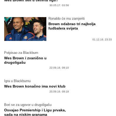
30.05.17. 03:58
Ronaldo će mu zamjeriti
Brown odabrao tri najbolja
fudbalera svijeta
01.12.16. 23:33
Potpisao za Blackburn
Wes Brown i zvanično u
drugoligašu
22.09.16. 09:10
Igra u Blackburnu
Wes Brown konačno ima novi klub
20.09.16. 09:18
Bori se za ugovor u drugoligašu
Osvajao Premiership i Ligu prvaka,
sada na niskim granama