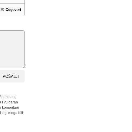
Odgovori
POŠALJI
Sport.ba te
a i vulgaran
sve komentare
 koji mogu biti