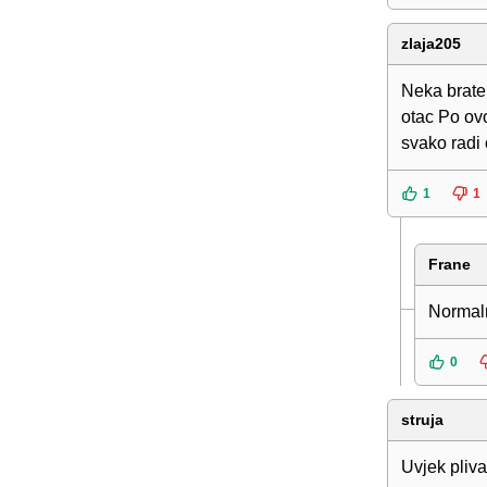
zlaja205
Neka brate
otac Po ovo
svako radi 
1
1
Frane
Normaln
0
struja
Uvjek plivas