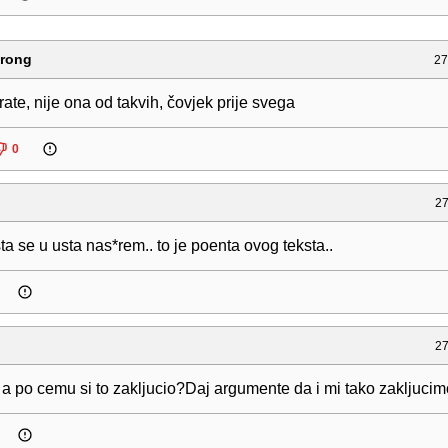
trong
27
rate, nije ona od takvih, čovjek prije svega
0
27
ta se u usta nas*rem.. to je poenta ovog teksta..
27
a po cemu si to zakljucio?Daj argumente da i mi tako zakljucim