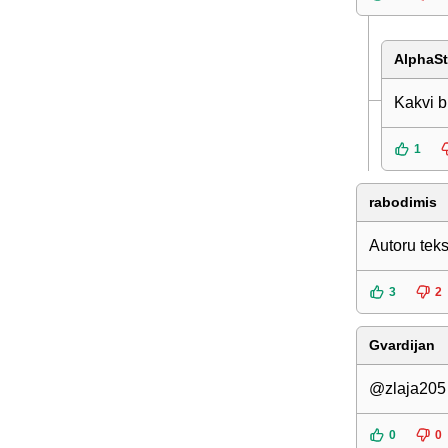
AlphaS
Kakvi b
1
rabodimis
Autoru teks
3
2
Gvardijan
@zlaja205 
0
0