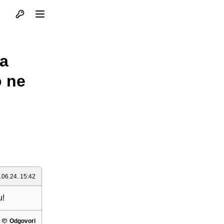
Otvori profil
Otvori meni
la
o ne
.06.24. 15:42
u!
Odgovori