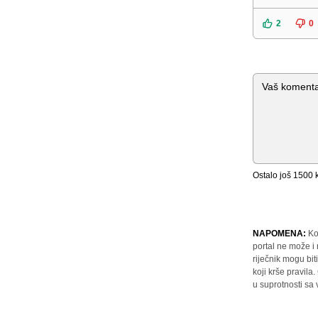
2
0
Komentar
Ostalo još
1500
k
NAPOMENA:
Ko
portal ne može i
riječnik mogu bit
koji krše pravil
u suprotnosti sa