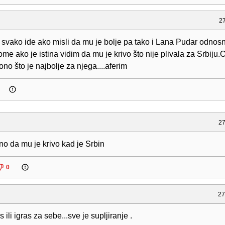
27
 svako ide ako misli da mu je bolje pa tako i Lana Pudar odnos
me ako je istina vidim da mu je krivo što nije plivala za Srbiju.
ono što je najbolje za njega....aferim
27
o da mu je krivo kad je Srbin
0
27
 ili igras za sebe...sve je supljiranje .