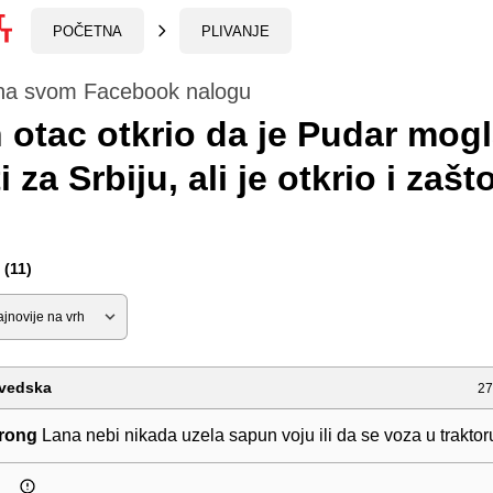
POČETNA
PLIVANJE
na svom Facebook nalogu
 otac otkrio da je Pudar mog
i za Srbiju, ali je otkrio i zašt
(11)
vedska
27
rong
Lana nebi nikada uzela sapun voju ili da se voza u traktor