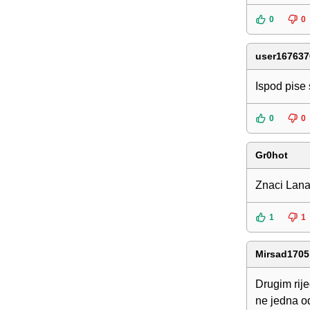
0
0
user167637
Ispod pise 
0
0
Gr0hot
Znaci Lana 
1
1
Mirsad1705
Drugim rij
ne jedna od