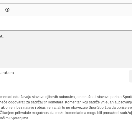
araktera
mentari odražavaju stavove njihovih autora/ica, a ne nužno i stavove portala Sport
 neće odgovarati za sadržaj tih kometara. Komentari koji sadrže vrijeđanja, psovanj
i uklonjeni bez najave i objašnjenja, ali to ne obavezuje SportSport.ba da obriše 
a. Čitanjem prihvatate mogućnost da među komentarima mogu biti pronađeni sadržaji
 vašim uvjerenjima.