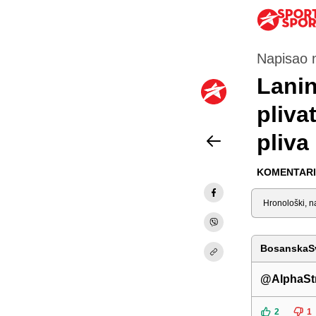
Napisao 
Lanin
plivat
pliva
KOMENTARI 
Sortiraj
BosanskaS
@AlphaSt
2
1