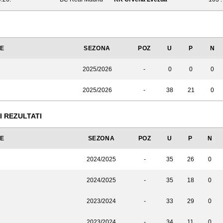
JE
SEZONA
POZ
U
P
N
2025/2026
-
0
0
0
2025/2026
-
38
21
0
I REZULTATI
JE
SEZONA
POZ
U
P
N
2024/2025
-
35
26
0
2024/2025
-
35
18
0
2023/2024
-
33
29
0
2023/2024
-
34
11
0