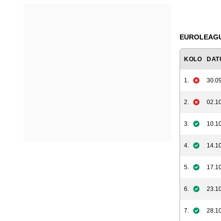
EUROLEAGUE
KOLO
DAT
1.
30.09
2.
02.10
3.
10.10
4.
14.10
5.
17.10
6.
23.10
7.
28.10