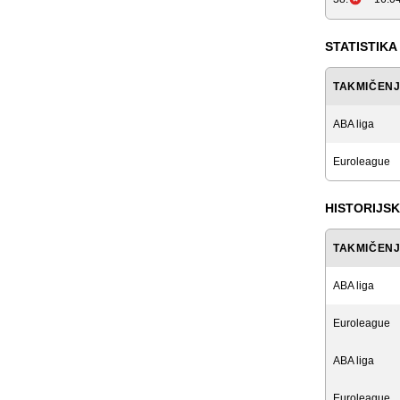
STATISTIKA
TAKMIČEN
ABA liga
Euroleague
HISTORIJSK
TAKMIČEN
ABA liga
Euroleague
ABA liga
Euroleague