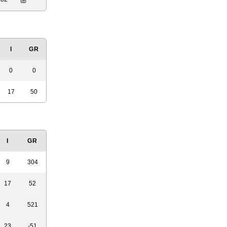
I
GR
0
0
17
50
I
GR
9
304
17
52
4
521
23
-51