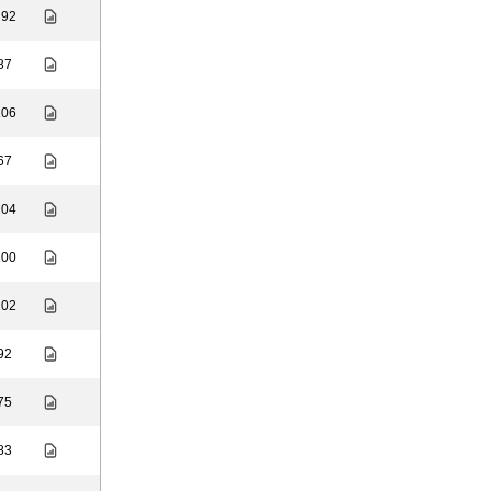
 92
 87
106
 67
104
100
102
 92
 75
 83