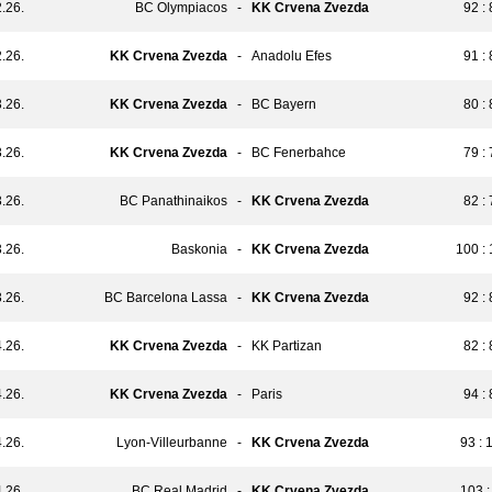
.26.
BC Olympiacos
-
KK Crvena Zvezda
92 :
.26.
KK Crvena Zvezda
-
Anadolu Efes
91 :
.26.
KK Crvena Zvezda
-
BC Bayern
80 :
.26.
KK Crvena Zvezda
-
BC Fenerbahce
79 :
.26.
BC Panathinaikos
-
KK Crvena Zvezda
82 :
.26.
Baskonia
-
KK Crvena Zvezda
100 :
.26.
BC Barcelona Lassa
-
KK Crvena Zvezda
92 :
.26.
KK Crvena Zvezda
-
KK Partizan
82 :
.26.
KK Crvena Zvezda
-
Paris
94 :
.26.
Lyon-Villeurbanne
-
KK Crvena Zvezda
93 : 
.26.
BC Real Madrid
-
KK Crvena Zvezda
103 :