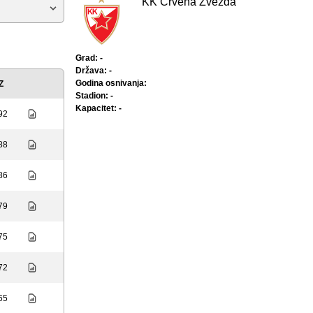
KK Crvena Zvezda
Grad: -
Država: -
Godina osnivanja:
Z
Stadion: -
Kapacitet: -
 92
 88
 86
 79
 75
 72
 65