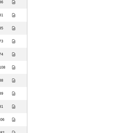
 86
 81
 85
 73
 74
 108
 88
 89
 81
106
 82