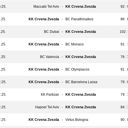
.25.
Maccabi Tel Aviv
-
KK Crvena Zvezda
92 :
.25.
KK Crvena Zvezda
-
BC Panathinaikos
86 :
.25.
BC Dubai
-
KK Crvena Zvezda
102 :
.25.
KK Crvena Zvezda
-
BC Monaco
91 :
.25.
BC Valencia
-
KK Crvena Zvezda
76 :
.25.
KK Crvena Zvezda
-
BC Olympiacos
91 :
.25.
KK Crvena Zvezda
-
BC Barcelona Lassa
79 :
.25.
KK Partizan
-
KK Crvena Zvezda
79 :
.25.
Hapoel Tel Aviv
-
KK Crvena Zvezda
84 :
.25.
KK Crvena Zvezda
-
Virtus Bologna
90 :