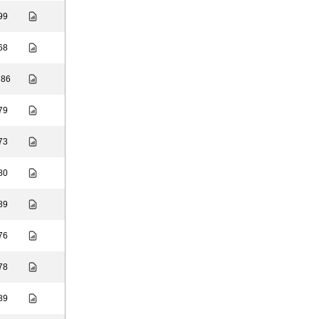
 99
 68
 86
 79
 73
 80
 89
 76
 78
 89