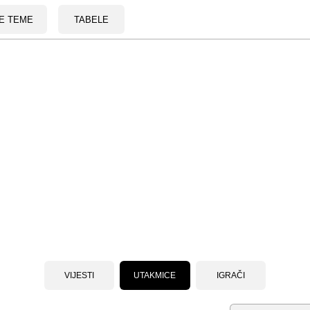
E TEME
TABELE
VIJESTI
UTAKMICE
IGRAČI