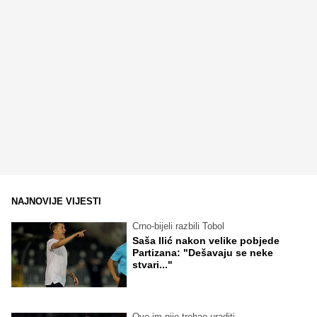
NAJNOVIJE VIJESTI
Crno-bijeli razbili Tobol
Saša Ilić nakon velike pobjede
Partizana: "Dešavaju se neke
stvari..."
Ovo im nije trebao uraditi