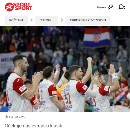
Prijava
Otvori profi
Ot
POČETNA
RUKOMET
EUROPSKO PRVENSTVO
FOTO: EPA
Očekuje nas evropski klasik