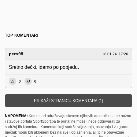
TOP KOMENTARI
pero98
18.01.24. 17:26
Sretno dečki, idemo po pobjedu.
0
0
PRIKAŽI STRANICU KOMENTARA (1)
NAPOMENA:
Komentari odražavaju stavove njihovih autora/ica, a ne nužno
i stavove portala SportSport.ba te portal ne može i neće odgovarati za
sadržaj tih kometara. Komentari koji sadrže vrijeđanja, psovanja i vulgaran
riječnik mogu biti uklonjeni bez najave i objašnjenja, ali to ne obavezuje