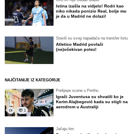
Istina izašla na vidjelo! Rodri kao
niko nikada ponizio Real, bolje mu
je da u Madrid ne dolazi!
Stavili su svog napadača na transfer listu
Atletico Madrid povlači
(ne)očekivan potez!
NAJČITANIJE IZ KATEGORIJE
Prelijepe scene u Perthu
Igrači Juventusa su shvatili ko je
Kerim Alajbegović kada su stigli na
aerodrom u Australiji
1
Jačaju tim