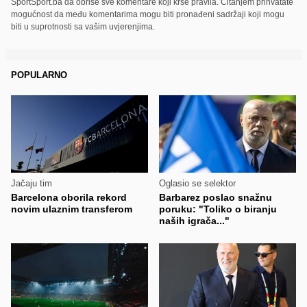
SportSport.ba da obriše sve komentare koji krše pravila. Čitanjem prihvatate
mogućnost da među komentarima mogu biti pronađeni sadržaji koji mogu
biti u suprotnosti sa vašim uvjerenjima.
POPULARNO
Jačaju tim
Oglasio se selektor
Barcelona oborila rekord
Barbarez poslao snažnu
novim ulaznim transferom
poruku: "Toliko o biranju
naših igrača..."