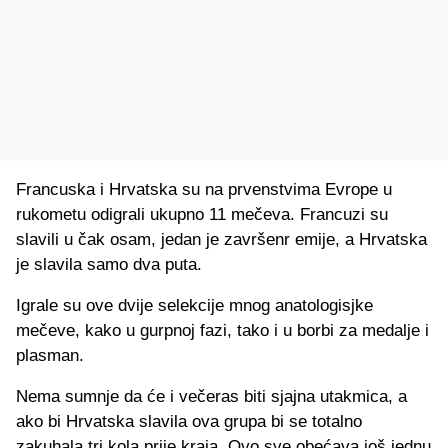
Francuska i Hrvatska su na prvenstvima Evrope u
rukometu odigrali ukupno 11 mečeva. Francuzi su
slavili u čak osam, jedan je završenr emije, a Hrvatska
je slavila samo dva puta.
Igrale su ove dvije selekcije mnog anatologisjke
mečeve, kako u gurpnoj fazi, tako i u borbi za medalje i
plasman.
Nema sumnje da će i večeras biti sjajna utakmica, a
ako bi Hrvatska slavila ova grupa bi se totalno
zakuhala tri kola prije kraja. Ovo sve obećava još jednu