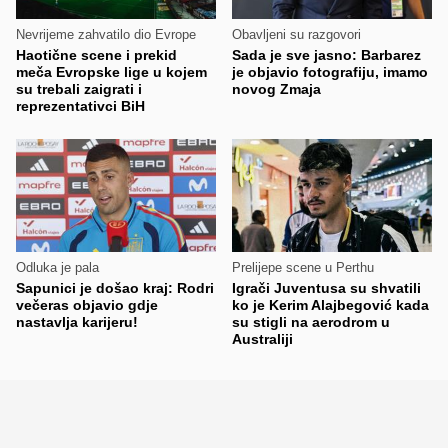
Nevrijeme zahvatilo dio Evrope
Obavljeni su razgovori
Haotične scene i prekid
Sada je sve jasno: Barbarez
meča Evropske lige u kojem
je objavio fotografiju, imamo
su trebali zaigrati i
novog Zmaja
reprezentativci BiH
Odluka je pala
Prelijepe scene u Perthu
Sapunici je došao kraj: Rodri
Igrači Juventusa su shvatili
večeras objavio gdje
ko je Kerim Alajbegović kada
nastavlja karijeru!
su stigli na aerodrom u
Australiji