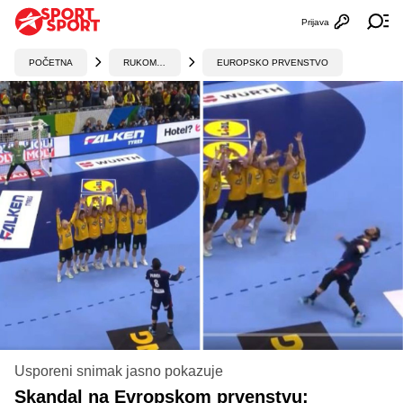
Prijava
Otvori profi
Ot
POČETNA
RUKOMET
EUROPSKO PRVENSTVO
Usporeni snimak jasno pokazuje
Skandal na Evropskom prvenstvu: