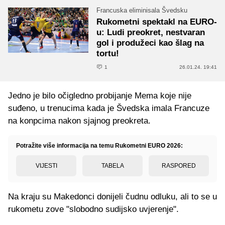
Francuska eliminisala Švedsku
Rukometni spektakl na EURO-
u: Ludi preokret, nestvaran
gol i produžeci kao šlag na
tortu!
1
26.01.24. 19:41
Jedno je bilo očigledno probijanje Mema koje nije
suđeno, u trenucima kada je Švedska imala Francuze
na konpcima nakon sjajnog preokreta.
Potražite više informacija na temu Rukometni EURO 2026:
VIJESTI
TABELA
RASPORED
Na kraju su Makedonci donijeli čudnu odluku, ali to se u
rukometu zove "slobodno sudijsko uvjerenje".