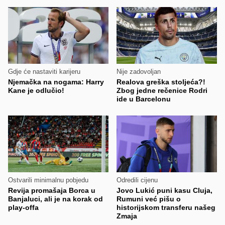
Gdje će nastaviti karijeru
Nije zadovoljan
Njemačka na nogama: Harry
Realova greška stoljeća?!
Kane je odlučio!
Zbog jedne rečenice Rodri
ide u Barcelonu
Ostvarili minimalnu pobjedu
Odredili cijenu
Revija promašaja Borca u
Jovo Lukić puni kasu Cluja,
Banjaluci, ali je na korak od
Rumuni već pišu o
play-offa
historijskom transferu našeg
Zmaja