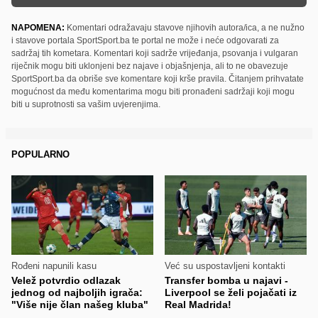
NAPOMENA:
Komentari odražavaju stavove njihovih autora/ica, a ne nužno
i stavove portala SportSport.ba te portal ne može i neće odgovarati za
sadržaj tih kometara. Komentari koji sadrže vrijeđanja, psovanja i vulgaran
riječnik mogu biti uklonjeni bez najave i objašnjenja, ali to ne obavezuje
SportSport.ba da obriše sve komentare koji krše pravila. Čitanjem prihvatate
mogućnost da među komentarima mogu biti pronađeni sadržaji koji mogu
biti u suprotnosti sa vašim uvjerenjima.
POPULARNO
Rođeni napunili kasu
Već su uspostavljeni kontakti
Velež potvrdio odlazak
Transfer bomba u najavi -
jednog od najboljih igrača:
Liverpool se želi pojačati iz
"Više nije član našeg kluba"
Real Madrida!