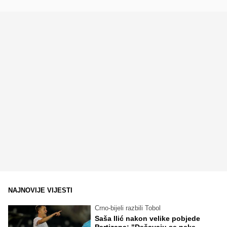
NAJNOVIJE VIJESTI
Crno-bijeli razbili Tobol
Saša Ilić nakon velike pobjede
Partizana: "Dešavaju se neke