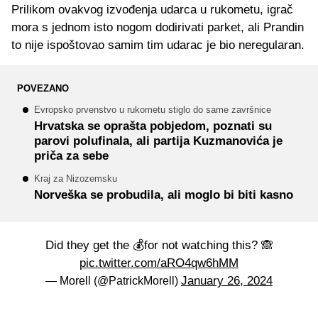
Prilikom ovakvog izvođenja udarca u rukometu, igrač
mora s jednom isto nogom dodirivati parket, ali Prandin
to nije ispoštovao samim tim udarac je bio neregularan.
POVEZANO
Evropsko prvenstvo u rukometu stiglo do same završnice
Hrvatska se oprašta pobjedom, poznati su
parovi polufinala, ali partija Kuzmanovića je
priča za sebe
Kraj za Nizozemsku
Norveška se probudila, ali moglo bi biti kasno
Did they get the 💰for not watching this? 🙈
pic.twitter.com/aRO4qw6hMM
January 26, 2024
— Morell (@PatrickMorell)