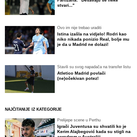
stvari..."
Ovo im nije trebao uraditi
Istina izašla na vidjelo! Rodri kao
niko nikada ponizio Real, bolje mu
je da u Madrid ne dolazi!
Stavili su svog napadača na transfer listu
Atletico Madrid povlači
(ne)očekivan potez!
NAJČITANIJE IZ KATEGORIJE
Prelijepe scene u Perthu
Igrači Juventusa su shvatili ko je
Kerim Alajbegović kada su stigli na
aerodrom u Australiji