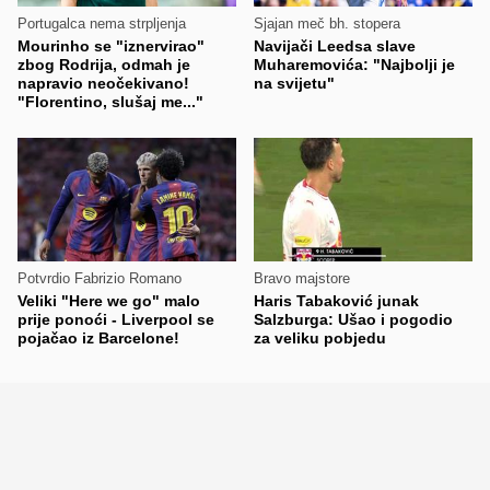
Portugalca nema strpljenja
Sjajan meč bh. stopera
Mourinho se "iznervirao"
Navijači Leedsa slave
zbog Rodrija, odmah je
Muharemovića: "Najbolji je
napravio neočekivano!
na svijetu"
"Florentino, slušaj me..."
Potvrdio Fabrizio Romano
Bravo majstore
Veliki "Here we go" malo
Haris Tabaković junak
prije ponoći - Liverpool se
Salzburga: Ušao i pogodio
pojačao iz Barcelone!
za veliku pobjedu