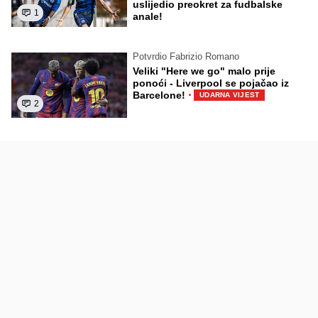
uslijedio preokret za fudbalske
1
anale!
Potvrdio Fabrizio Romano
Veliki "Here we go" malo prije
ponoći - Liverpool se pojačao iz
·
Barcelone!
UDARNA VIJEST
2