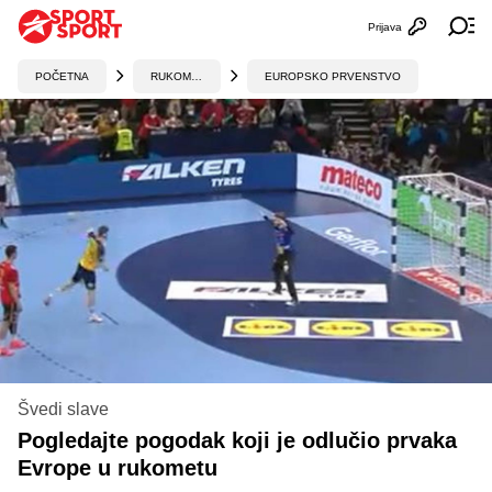
Prijava
Otvori profi
Ot
POČETNA
RUKOMET
EUROPSKO PRVENSTVO
Švedi slave
Pogledajte pogodak koji je odlučio prvaka
Evrope u rukometu