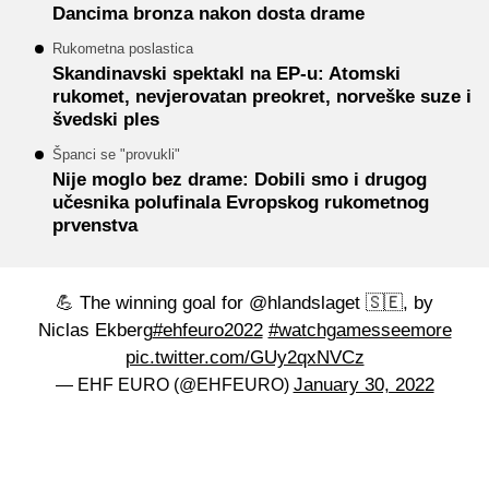
Dancima bronza nakon dosta drame
Rukometna poslastica
Skandinavski spektakl na EP-u: Atomski
rukomet, nevjerovatan preokret, norveške suze i
švedski ples
Španci se "provukli"
Nije moglo bez drame: Dobili smo i drugog
učesnika polufinala Evropskog rukometnog
prvenstva
💪 The winning goal for @hlandslaget 🇸🇪, by
Niclas Ekberg
#ehfeuro2022
#watchgamesseemore
pic.twitter.com/GUy2qxNVCz
January 30, 2022
— EHF EURO (@EHFEURO)