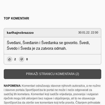
TOP KOMENTARI
karlhajncbrazzzo
30.01.22. 22:00
Šveđani, Šveđanin i Šveđanka se govorilo. Švedi,
Švedo i Šveda je za zatvora odmah.
2
0
PRIKAŽI STRANICU KOMENTARA (2)
NAPOMENA:
Komentari odražavaju stavove njihovih autora/ica, a ne nužno
i stavove portala SportSport.ba te portal ne može i neće odgovarati za
sadržaj tih kometara. Komentari koji sadrže vrijeđanja, psovanja i vulgaran
riječnik mogu biti uklonjeni bez najave i objašnjenja, ali to ne obavezuje
SportSport.ba da obriše sve komentare koji krše pravila. Čitanjem prihvatate