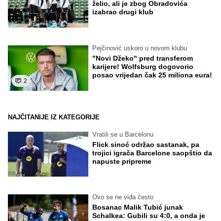
želio, ali je zbog Obradovića
izabrao drugi klub
Pejčinović uskoro u novom klubu
"Novi Džeko" pred transferom
karijere! Wolfsburg dogovorio
posao vrijedan čak 25 miliona eura!
2
NAJČITANIJE IZ KATEGORIJE
Vratili se u Barcelonu
Flick sinoć održao sastanak, pa
trojici igrača Barcelone saopštio da
napuste pripreme
Ovo se ne viđa često
Bosanac Malik Tubić junak
Schalkea: Gubili su 4:0, a onda je